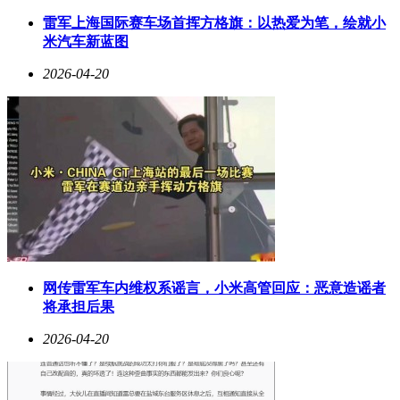
核心诉求。作为人工智能教育领域的标杆企业，科大讯飞近期
雷军上海国际赛车场首挥方格旗：以热爱为笔，绘就小
推出的三款AI学习机凭借"护眼科技+智能辅导"双轮驱动，为
米汽车新蓝图
不同学龄段学生提供定制化解决方案，引发市场广泛关注。
2026-04-20
针对低龄学童的S90 Pro学习机，采用12英寸类纸护眼屏，通
过德国莱茵低蓝光认证，有效过滤有害蓝光。其核心优势在于
AI个性化学习系统，可实时分析学生作业数据，精准定位知
识薄弱点。例如，当学生在数学应用题频繁出错时，系统会自
动推送分层练习题，并生成错题解析视频。该机型内置的互动
课堂模块，通过动画演示和语音交互，将抽象概念转化为趣味
游戏，特别适合对传统课堂抵触的小学生。
网传雷军车内维权系谣言，小米高管回应：恶意造谣者
将承担后果
2026-04-20