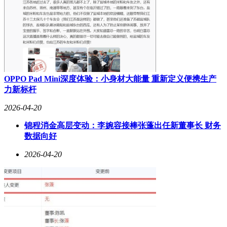
OPPO Pad Mini深度体验：小身材大能量 重新定义便携生产
力新标杆
2026-04-20
锦程消金高层变动：李婉容接棒张蓬出任新董事长 财务
数据向好
2026-04-20
面向学龄前至小学阶段的LUMIE 10，以16英寸超大屏幕打造
沉浸式学习环境。其独创的"双引擎AI学习系统"包含认知引擎
和情感引擎，前者负责知识图谱构建，后者通过表情识别技术
监测学习专注度。当系统检测到学生出现分心状态时，会自动
切换至互动问答模式。该机型配备的智能笔支持4096级压感，
配合手写识别技术，可将课堂笔记转化为可编辑文本。轻薄机