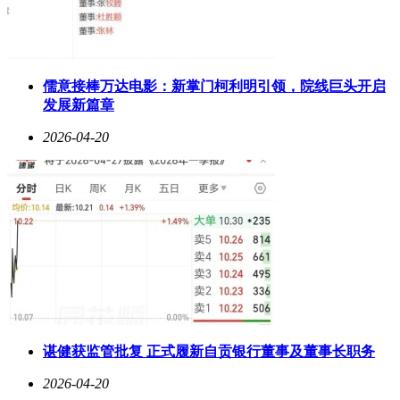
身设计（仅重680克）使其成为首个通过航空托运标准的护眼
学习平板。
针对中高考考生的T30 Lite，聚焦应试能力提升，内置覆盖全
国31个省市的历年真题库。其AI模拟考场功能可还原真实考
儒意接棒万达电影：新掌门柯利明引领，院线巨头开启
试环境，包括时间限制、题型分布等细节。系统通过分析学生
发展新篇章
答题速度和正确率，生成个性化备考策略。例如，对于物理实
验题薄弱的学生，会推送3D实验模拟动画和解题技巧微课。
2026-04-20
该机型特别设计的"错题本2.0"功能，可自动归类高频错题，
并生成变式训练题，帮助考生突破提分瓶颈。
三款机型均搭载科大讯飞最新星火认知大模型，支持中英文双
语辅导。在硬件配置上，采用八核处理器与6GB运行内存组
合，确保多任务流畅运行。续航方面，LUMIE 10配备
10000mAh电池，可支持12小时连续使用；S90 Pro和T30 Lite
则采用6000mAh电池，满足全天学习需求。所有机型均通过国
家3C认证，外壳采用环保亲肤材质，边角经过防撞处理。
教育专家指出，这三款产品标志着智能学习设备从"工具属
性"向"教育伙伴"的转变。S90 Pro适合培养基础学习习惯，
谌健获监管批复 正式履新自贡银行董事及董事长职务
LUMIE 10满足深度学习需求，T30 Lite则专注应试能力提升。
2026-04-20
家长选择时应重点考察屏幕护眼参数、AI辅导精准度以及教