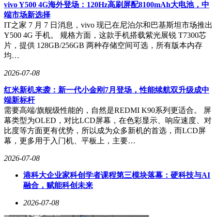
色企业的融资难题。截至目前，该行绿色信贷投放规模已超
vivo Y500 4G海外登场：120Hz高刷屏配8100mAh大电池，中
125亿元，重点支持分布式光伏、光储充一体化、零碳园区等
端市场新选择
数字新能源业态发展。
IT之家 7 月 7 日消息，vivo 现已在尼泊尔和巴基斯坦市场推出
Y500 4G 手机。 规格方面，这款手机搭载紫光展锐 T7300芯
这场金融与能源的深度对话，正在将屋顶的阳光转化为可量化
片，提供 128GB/256GB 两种存储空间可选，所有版本内存
的生态效益与经济价值。当绿色电力通过数字网络融入城市运
均…
行脉络，金融创新正为低碳转型开辟出更具可持续性的发展路
径。
2026-07-08
红米新机来袭：新一代小金刚7月登场，性能续航双升级成中
端新标杆
需要高端/旗舰级性能的，自然是REDMI K90系列更适合。 屏
幕类型为OLED，对比LCD屏幕，在色彩显示、响应速度、对
比度等方面更有优势，所以成为众多新机的首选，而LCD屏
幕，更多用于入门机、平板上，主要…
2026-07-08
港科大企业家科创学者课程第三模块落幕：硬科技与AI
融合，赋能科创未来
2026-07-08