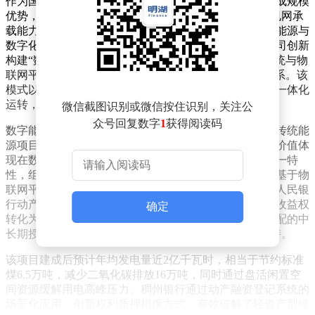
作为国家首批碳达峰试点城市，湖州在新能源领域已形成规模
优势，全市光伏装机容量突破600万千瓦。但受限于配电网承
载能力与优质屋顶资源，当地能源企业开始探索分布式能源与
数字化技术的融合路径。湖州吴兴城新数字能源有限公司创新
构建“数字能源网”，将屋顶光伏、智能充电桩、储能系统与物
联网平台深度耦合，形成“源网荷储”协同运行的闭环体系。该
模式以数据平台为中枢，实现发电、储能、充电、调峰一体化
运转，使绿色电力直接转化为绿色出行动能。
微信截图识别或微信按住识别，关注公
众号回复数字
1
获得阅读码
数字能源建设面临资金投入大、回报周期长的挑战。与传统能
源项目依赖厂房、土地等重资产不同，此类企业的核心价值体
现在数据流与能源流的数字化管理上。稠州银行针对这一特
性，组建专项服务团队深入调研企业运营模式，锁定其基于物
联网平台的持续性充电服务收费权作为质押标的。通过人民银
行动产融资统一登记公示系统完成标准化登记，将未来收益权
确定
转化为可评估的信用资产，并设计出与项目建设周期匹配的中
长期授信方案，最终为城新能源提供3亿元绿色信贷支持。
该项目建成后预计年均发电量近2亿千瓦时，相当于节约标准
煤6.5万吨，减少二氧化碳排放16万吨，同时通过盘活闲置空
间资源缓解用电高峰压力。稠州银行通过动产融资登记系统的
场景化应用，创新权利质押担保方式，有效破解了轻资产型绿