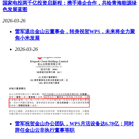
数量从2024财年的488款激增至2026财年上半年的801款，自营
国家电投两千亿投资启新程：携手港企合作，共绘青海能源绿
GMV占比达52.8%。这种战略转型带来显著成效：在核心主播
色发展蓝图
董宇辉出走后，公司通过强化自营品牌矩阵，成功实现净利润
2026-03-26
回升。谦寻集团则另辟蹊径，通过与谢霆锋共创"锋味派"等品
牌，构建起涵盖食品、美妆等多品类的自营体系，其微信小程
雷军退出金山云董事会，转身祝贺WPS，未来将全力聚
序"谦寻超级商店"上线首月即实现销售额突破3000万元。
焦小米发展
技术创新正在开辟新战场。数字人直播技术呈现爆发式增长，
2026-03-26
罗永浩数字分身首秀即创造6小时5500万元GMV，京东数字人
直播功能向商家免费开放后，双12期间开播次数近2.3万次。
但技术双刃剑效应也随之显现，2025年11月，演员温峥嵘遭遇
AI换脸仿冒直播事件，引发公众对技术滥用的担忧。各平台
随后升级维权通道，抖音推出的"阻止相同侵权内容传播"功
能，可实现仿冒视频的自动拦截。
国际化布局成为头部机构新探索方向。2026年1月，三只羊网
络通过股权投资获得TikTok顶流博主"无语哥"全球独家运营
权，这位坐拥超2.3亿粉丝的塞内加尔搞笑博主，或将助力其
开拓海外直播市场。东方甄选则选择另一条路径，其中关村旗
舰店计划打造集产品展示、溯源体验、社交互动于一体的新零
雷军祝贺金山办公团队，WPS月活设备达6.78亿；同时
售空间，设置试吃区、烘焙工坊等创新场景，探索线上线下融
辞任金山云非执行董事等职
合新模式。