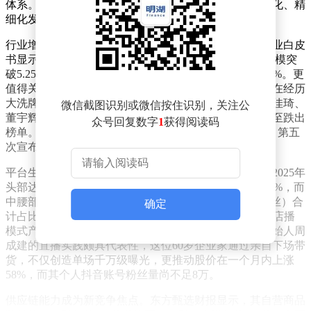
体系。这标志着行业正式告别野蛮生长阶段，步入规范化、精
细化发展新周期。
行业增速放缓与头部格局重构形成鲜明对比。据最新行业白皮
书显示，2025年国内直播电商用户规模达6.6亿，市场规模突
破5.25万亿元，但增速已从2023年的41.41%骤降至16.48%。更
值得关注的是，曾经占据流量制高点的超级主播群体正在经历
大洗牌。胡润研究院发布的达人商业价值榜单显示，李佳琦、
微信截图识别或微信按住识别，关注公
董宇辉等老牌超头流量明显下滑，小杨哥等昔日顶流甚至跌出
众号回复数字
1
获得阅读码
榜单。以辛巴团队为例，其核心成员辛有志在2025年8月第五
次宣布退网后，至今未正式回归直播带货领域。
平台生态的结构性调整正在重塑行业根基。数据显示，2025年
头部达人（粉丝超100万）贡献的GMV占比已降至10.66%，而
中腰部达人（10万-100万粉丝）和小达人（不足10万粉丝）合
确定
计占比达89.34%。这种转变在品牌自播领域尤为明显，店播
模式产生的交易额已占据行业半壁江山。美特斯邦威创始人周
成建的直播实践颇具代表性，这位60岁企业家通过亲自下场带
货，不仅创造单场千万级曝光，更推动股价在一个月内上涨
58%，而其个人抖音账号粉丝量尚不足8万。
供应链能力成为新竞争焦点。东方甄选财报显示，其自营商品