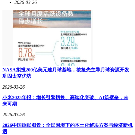
2026-03-26
当行业告别流量至上逻辑，回归商业本质的趋势愈发明显。消
费者决策逐渐从情绪驱动转向价值判断，产品质量、品牌信誉
成为核心考量因素。这种转变在监管层面得到呼应，新规对虚
假宣传、产品质量等问题的处罚力度持续加大，合肥三只羊网
络因虚假宣传被罚没6894万元的案例，为行业敲响警钟。在微
短剧等新兴业态分流用户注意力的背景下，直播电商正在经历
从流量游戏到价值创造的深刻转型。
NASA拟投200亿美元建月球基地，欲抢先主导月球资源开发
巩固太空优势
2026-03-26
小米2025年报：增长引擎切换、高端化突破、AI筑壁垒，未
来可期
2026-03-26
2026中国睡眠图景：全民困境下的本土化解决方案与经济新机
遇