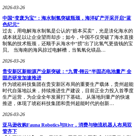
2026-03-26
中国“变废为宝”：海水制氢突破瓶颈，海洋矿产开采开启“蓝
色纪元”
过去，用电解海水制氢是公认的“赔本买卖”，光是淡化海水的
成本就足以让企业望而却步；如今，中国不仅突破了海水直接
制氢的技术瓶颈，还顺手从海水中“捞”出了比氢气更值钱的宝
贝。 当海南的海风掠过电解槽，当氢氧化镁晶…
2026-03-26
贵安新区新能源产业新突破：“九霄·翎云”半固态电池量产 全
固态研发加速推进
作为琥崧科技集团在贵安新区布局的重要生产载体，贵州超能
时代自落地以来，持续推进生产建设，目前正全力投入首季度
生产运营，为企业全年发展打下基础。 从落地到量产的快速
推进，体现了琥崧科技集团和贵州超能时代的创新…
2026-03-26
亚马逊收购Fauna Robotics与Rivr，消费与物流机器人布局双
管齐下