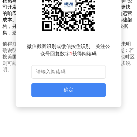
根据马斯克发布的动态，Grok 4.5的定位直接对标Anthropic公
司开发的Claude Opus级别模型，但通过技术优化实现了更快
的响应速度、更高的词元（Token）使用效率以及更低的运营
成本。他特别指出，该模型基于1.5万亿参数规模的V9基础架
构，并在后续训练中引入了来自编程工具Cursor的独家数据
集，这可能使其在代码生成等场景中表现突出。
值得注意的是，马斯克发布消息时北京时间为14:21，但未明
微信截图识别或微信按住识别，关注公
确说明其所在时区。因此“明天”的具体日期存在两种可能：若
众号回复数字
1
获得阅读码
按美国太平洋时间计算，开放时间应为7月9日；若按其他时区
则可能是7月8日。目前SpaceXAI尚未就此问题作出进一步说
明。
确定