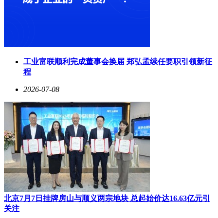
工业富联顺利完成董事会换届 郑弘孟续任要职引领新征
程
2026-07-08
北京7月7日挂牌房山与顺义两宗地块 总起始价达16.63亿元引
关注