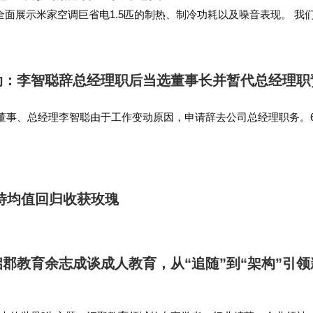
面展示米家空调巨省电1.5匹的制热、制冷功耗以及噪音表现。 我
在25平米的客厅使用5小时，几…
动：李智聪辞总经理职后当选董事长并暂代总经理职
董事、总经理李智聪由于工作变动原因，申请辞去公司总经理职务。
李智聪担任公司董事长职务，任期自董事会审议通过之日起至第十届
时，在公司总经理空…
待均值回归收获玫瑰
郡教育余志成谈成人教育，从“追随”到“架构”引领