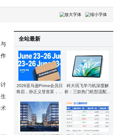
五矿发展人事变动：李智聪辞总经理职后当选董事长并暂代总经理职责
OPPO新品爆料不断：万级大电池中端机将至，Find X10系列影像升级引期待
全站最新
）与
工作
读计
2026亚马逊Prime会员日
科大讯飞学习机深度解
将启，孙正义登首富，携
析：三款热门机型适配不
、生
程宇树等企业动态频出
同学习需求怎么选？
学术