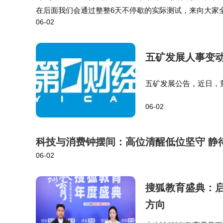
在后面我们会通过整整6天不停歇的实际测试，来向大家全
06-02
测了一台 2021 年购入的大1.5匹老款新一级能效空调，
五矿发展人事变
五矿发展公告，近日，
2日，公司董事会选举
06-02
会任期届满之日止。同
科技与消费钟摆间：高位清醒低位坚守 静
06-02
搜狐教育盛典：启
方向