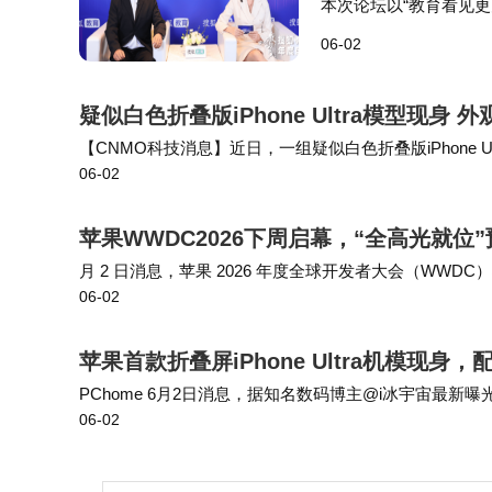
本次论坛以“教育看见
一线教师以及广大教育
06-02
展趋势、科技创新与教
疑似白色折叠版iPhone Ultra模型现身 
【CNMO科技消息】近日，一组疑似白色折叠版iPhone
06-02
是低质量复制品，相关造型未必会出现在苹果最终发布的
苹果WWDC2026下周启幕，“全高光就位”
月 2 日消息，苹果 2026 年度全球开发者大会（WWDC）
06-02
w）”为这场活动预热造势。 据IT之家了解，“All systems
苹果首款折叠屏iPhone Ultra机模现身
PChome 6月2日消息，据知名数码博主@i冰宇宙最新曝光
06-02
外观配色正式浮出水面。照片显示，该机采用了纯白色的