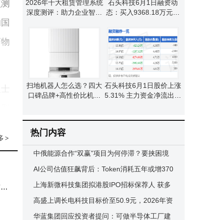
预测
2026年十大租赁管理系统
石头科技6月1日融资动
深度测评：助力企业智能
态：买入9368.18万元，
的国
管理，开启高效资产运营
融资融券余额降至14.03
新篇章
亿元
药物
扫地机器人怎么选？四大
石头科技6月1日股价上涨
人士
口碑品牌+高性价比机型
5.31% 主力资金净流出超
推荐，让家务清洁更轻
两千六百万 散户积极入场
模型
松！
身全
热门内容
多
>
中俄能源合作“双赢”项目为何停滞？要挟困境
与信息差成关键阻碍
AI公司估值狂飙背后：Token消耗五年或增370
ML
倍，资本竞逐未来赛道
上海新微科技集团拟港股IPO招标保荐人 获多
前也
，并
轮融资成芯片产业增长引擎
高盛上调长电科技目标价至50.9元，2026年资
本开支扩张布局多领域
华蓝集团回应投资者提问：可做半导体工厂建