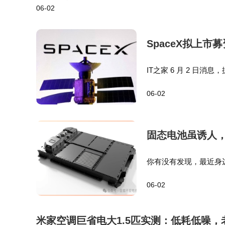
06-02
业，不是终点而是新征程的起点，期待看到中国
推动软件产品和软件企业AI化转型；以“开源化”为重点
SpaceX拟上
IT之家 6 月 2 日消
商，希望以极低的承销
06-02
模的 IPO 中，获…
固态电池虽诱人
你有没有发现，最近身
上车！”更扎心的是，有
06-02
30年后，固态电池成
米家空调巨省电大1.5匹实测：低耗低噪