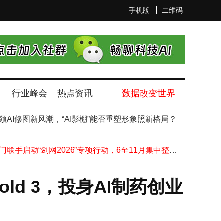
手机版
二维码
行业峰会
热点资讯
数据改变世界
五矿发展人事变动：李智聪辞总经理职后当选董事长并暂代总经理职责
OPPO新品爆料不断：万级大电池中端机将至，Find X10系列影像升级引期待
引领AI修图新风潮，“AI影棚”能否重塑形象照新格局？
ChatGP
小米YU7智能评测大放异彩：辅助驾驶到隐私保护四大项目全获五星
思特威推出2亿像素SCC62HS传感器，多项技术加持，2026年Q3量产在即
四部门联手启动“剑网2026”专项行动，6至11月集中整治网络侵权盗版乱象
2026大模型IPO潮起：智谱MiniMax竞速A股，Anthropic抢跑美股谁将先声夺人？
武汉发力“AI+软件”融合：2026年多项目标明确 产业规模迈向新台阶
ld 3，投身AI制药创业
SpaceX拟上市募资750亿美元 马斯克力压承销费率投行仍有望获丰利
固态电池虽诱人，但别盲目苦等！当下购车选择多，早买早享科技乐
米家空调巨省电大1.5匹实测：低耗低噪，老空调换新能省近千元电费