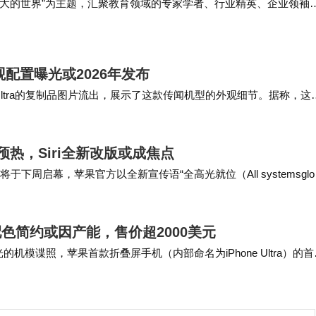
更大的世界”为主题，汇聚教育领域的专家学者、行业精英、企业领袖
从业者，共同探讨教育在新时代背景下的发展机遇与挑战、全球教育
育深度融合的路径，分享…
外观配置曝光或2026年发布
 Ultra的复制品图片流出，展示了这款传闻机型的外观细节。据称，这
量产版本中。资料还显示，苹果首款…
预热，Siri全新改版或成焦点
将于下周启幕，苹果官方以全新宣传语“全高光就位（All systemsglo
…
，配色简约或因产能，售价超2000美元
的机模谍照，苹果首款折叠屏手机（内部命名为iPhone Ultra）的首
机身设计，这也是目前唯一…