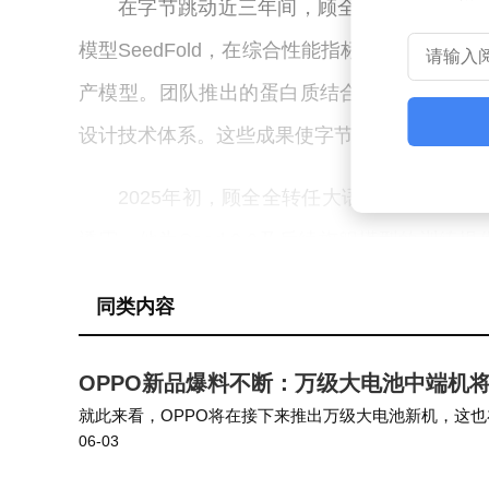
在字节跳动近三年间，顾全全主导了AI4
模型SeedFold，在综合性能指标上超越Google 
产模型。团队推出的蛋白质结合剂设计模型Seed
设计技术体系。这些成果使字节跳动在生物计
2025年初，顾全全转任大语言模型预训
透露，他为Seed 2.0及后续旗舰模型的训
竞争中实现代际跃升。其团队开发的分布式训
同类内容
球大模型竞争前列奠定基础。
OPPO新品爆料不断：万级大电池中端机将至
此次离职并非孤立事件。自2025年底至20
就此来看，OPPO将在接下来推出万级大电池新机，这也在此
团队技术负责人及多模态研究骨干在内的多位专
06-03
已经出现了不少的相关消息。 其中没有提到具体的品牌信
完成架构重组。原有药物发现平台项目将由其