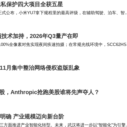
隐私保护四大项目全获五星
主要源于个人创业规划。当前AI制药赛道正处于技术验
果正式公布，小米YU7拿下规程里的最高评级，在辅助驾驶、泊车、智
配窄车位、斜列车位等多种场景，不用人为…
白质从头设计领域积累的技术壁垒，成为吸引顶级资本
制药公司已获得多家头部美元基金多轮注资，估值位居早
项技术加持，2026年Q3量产在即
依托100%全像素对焦实现夜间疾速拍摄；在常规光线环境中，SCC62H
测，保证对焦…
3发布以来，AI制药领域融资额同比增长120%，具备"湿实验
至11月集中整治网络侵权盗版乱象
全全团队在字节跳动期间验证的大规模模型训练能力，与
美互补。某生物医药基金合伙人评价："这种学术洞察与
A股，Anthropic抢跑美股谁将先声夺人？
变动发布正式声明。但顾全全的告别推文下已聚集数百
目标明确 产业规模迈向新台阶
创业新征程。一位AI4S领域学者评论称："从工业界
三方面推进产业智能化转型。未来，武汉将进一步以“智能化”为引擎