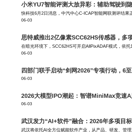
小米YU7智能评测大放异彩：辅助驾驶到
多位接近字节的人士分析，顾全全的离职
快科技6月2日消息，中汽中心C-ICAP智能网联测评结
06-03
座舱、隐私保护几个项目全部拿到顶尖评分。自动泊车适
成、商业化爆发前夜的关键阶段，其团队在蛋
键因素。据投资圈消息，顾全全新成立的AI
思特威推出2亿像素SCC62HS传感器，多
在暗光环境下，SCC62HS可开启AllPixADAF模式，
目前列。
06-03
可切换至Sparse PDAF模式，通过6%部分像素相位检
行业数据显示，自2024年AlphaFold 
四部门联手启动“剑网2026”专项行动，6
实验"闭环能力的团队成为资本追逐焦点。顾
06-03
UCLA长期深耕的蛋白质表示学习研究形成完
2026大模型IPO潮起：智谱MiniMax竞速
落地的复合背景，在创业者中极为罕见。"
06-03
截至目前，字节跳动官方尚未就此次人事
武汉发力“AI+软件”融合：2026年多项
福，来自学术界与工业界的同行纷纷表示期待其
武汉将依托AI全方位赋能软件产业，从产品、研发、管理