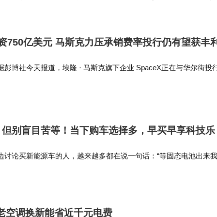
团队在这个赛道创造更多突破。"
推动全市软件产业发展迈上新台阶，力争“十…
市募资750亿美元 马斯克力压承销费率投行仍有望获丰
息，据彭博社今天报道，埃隆 · 马斯克旗下企业 SpaceX正在与华尔街投
费率完成上市交易。即便如此，这些华尔街银行仍有望从这场创纪录
，但别盲目苦等！当下购车选择多，早买早享科技乐
边讨论买新能源车的人，越来越多都在说一句话：“等固态电池出来
的车企高管直接说：2030年前别指望买到真正的全固态电池车。等到
熟了，想换车再…
，老空调换新能省近千元电费