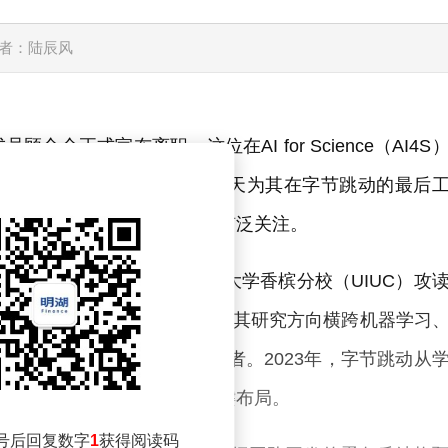
者：陆辰风
全正式宣布离职。这位在AI for Science（AI4S
台X上发布告别感言，确认当天为其在字节跳动的最后
人才，顾全全的动向引发行业广泛关注。
、硕士毕业后，赴伊利诺伊大学香槟分校（UIUC）攻
UCLA）计算机科学副教授。其研究方向横跨机器学习
前已是AI4S领域的知名学者。2023年，字节跳动从
为公司强化前沿基础研究的关键布局。
号后回复数字
1
获得阅读码