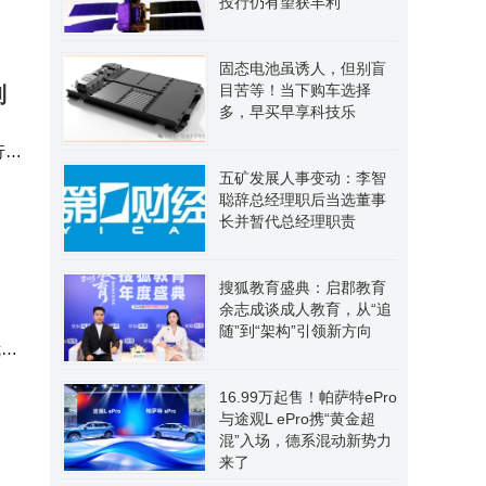
投行仍有望获丰利
固态电池虽诱人，但别盲
目苦等！当下购车选择
利
多，早买早享科技乐
行协
五矿发展人事变动：李智
规
聪辞总经理职后当选董事
长并暂代总经理职责
搜狐教育盛典：启郡教育
余志成谈成人教育，从“追
随”到“架构”引领新方向
我再
20
16.99万起售！帕萨特ePro
与途观L ePro携“黄金超
混”入场，德系混动新势力
来了