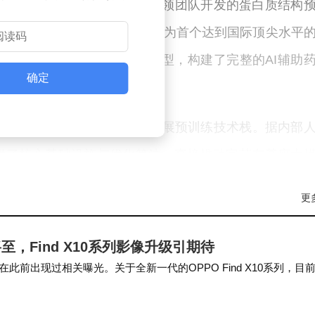
S领域的多项突破性成果。他带领团队开发的蛋白质结构
DeepMind的AlphaFold 3，成为首个达到国际顶尖水平
Proteo及DPLM系列语言模型，构建了完整的AI辅助
确定
算领域跻身全球第一梯队。
练团队负责人，主导搭建高可扩展预训练技术栈。据内部
练提供了核心基础设施与优化算法，直接推动字节在基座大
练框架，使模型训练效率提升40%以上，为字节跳动跻
更
，Find X10系列影像升级引期待
26年初，字节跳动AI部门经历多轮核心成员调整，包括A
前出现过相关曝光。关于全新一代的OPPO Find X10系列，目
家相继离任。公司技术副总裁杨震原已接管AI4S团队
息，但相关推测认为OPPO…
直接管理，同时引入新的技术负责人确保业务连续性。