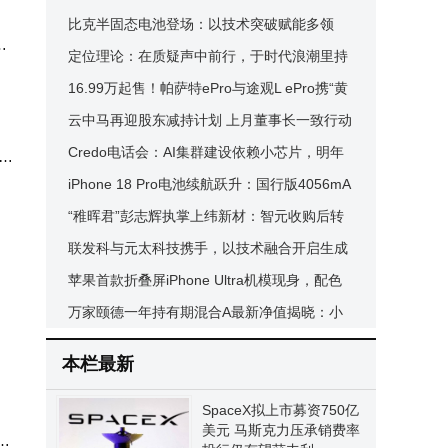
筑设计但暂无收入
比克半固态电池登场：以技术突破赋能多领
证完
能
域，开启能源新篇章
定位理论：在质疑声中前行，于时代浪潮里持
的关
续焕发生机与活力
16.99万起售！帕萨特ePro与途观L ePro携“黄
期项
金超混”入场，德系混动新势力来了
云中马再迎股东减持计划 上月董事长一致行动
人已套现超八千万元
Credo电话会：AI集群建设依赖小芯片，明年
S则
光学业务或迎爆发式增长
iPhone 18 Pro电池续航跃升：国行版4056mA
+干
h，Pro Max首破5000mAh大关
“稚晖君”彭志辉执掌上纬新材：智元收购后转
型阵痛与未来协同新局
联发科与元太科技携手，以技术融合开启生成
其在
式AI彩色电子阅读器新篇
苹果首款折叠屏iPhone Ultra机模现身，配色
工程
简约或因产能，售价超2000美元
万家颐德一年持有期混合A最新净值揭晓：小
幅上扬0.53%，前十大重仓股曝光
本栏最新
条祝
SpaceX拟上市募资750亿
到创
美元 马斯克力压承销费率
，