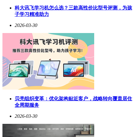
新业务培育仍需跨越盈利门槛。年报显示，AI柯氏音血压
科大讯飞学习机怎么选？三款高性价比型号评测，为孩
计、仿生扑翼飞行器等创新产品尚处商业化早期阶段。其中血
子学习精准助力
压计项目采用"商业合伙人"模式拓展市场，通过整合渠道资源
加速产品落地；仿生飞行器则聚焦教育科普领域，尝试通过场
2026-03-30
景化应用打开市场空间。周英瑜预计，这些孵化项目将在未来
两三年内逐步释放产能，但具体盈利时间表仍取决于市场接受
度和技术迭代速度。
成本压力持续侵蚀利润空间。2025年存储芯片等核心元器件价
格上涨，直接推高智能本等消费电子产品的制造成本，导致整
体毛利率承压约1-2个百分点。为应对成本挑战，公司计划采
取双重策略：一方面对现有产品进行适度提价，同时提升高毛
利AI硬件的销售占比；另一方面加速芯片方案替代进程，通
过供应链优化增强成本可控性。这种调整在销售费用和研发费
用持续走高的背景下显得尤为必要——2025年这两项支出分别
达到4.99亿元和2.85亿元，均创历史新高。
贝壳组织变革：优化架构贴近客户，战略转向覆盖居住
全周期服务
技术投入构筑长期竞争壁垒。财报显示，公司研发资源主要投
向三个方向：磁容触控芯片、生物嗅觉识别等前沿技术，扫描
2026-03-30
王、语音王等AI应用产品，以及电纸本、血压计等终端产品
的功能升级。这种"基础研究+应用开发"的双轮驱动模式，既
保证了技术储备的厚度，又维持了产品迭代的频率。周英瑜强