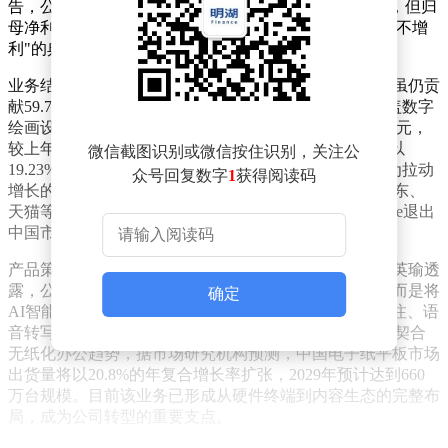
告，公司全年实现营业收入18.89亿元，同比增长3.96%，但归
母净利润亏损1.96亿元，同比扩大77.87%，呈现出"增收不增
利"的典型特征。
业务结构转型成为年报核心看点。传统笔智能交互业务虽仍贡
献59.77%的营收，但3.27%的增速已显疲态。该板块涵盖数字
绘画设备、电容笔等成熟产品，2025年实现营收11.29亿元，
较上年微增0.36亿元。与之形成对比的是，AI终端业务以
微信截图识别或微信按住识别，关注公
19.23%的增速实现5亿元收入，占比提升至26.47%，成为拉动
众号回复数字
1
获得阅读码
增长的新引擎。其中AI智能读写本表现尤为突出，在京东、
天猫等电商平台连续多月占据销量榜首，成功承接Kindle退出
中国市场后的部分需求空白。
产品策略的升级转型体现得尤为明显。汉王科技董秘周英瑜透
露，公司没有简单复制传统电子书阅读器的功能定位，而是将
确定
AI智能读写本定位为"轻量级生产力工具"，集成手写批注、语
音转写、OCR识别等跨场景功能。这种差异化定位恰好契合
无纸化办公趋势，据市场研究机构预测，中国电子纸平板市场
出货量将以20.8%的年复合增长率扩张，2029年预计达到660
万台规模。目前该业务已形成从硬件终端到内容生态的完整布
局，成为公司转型的重要支点。