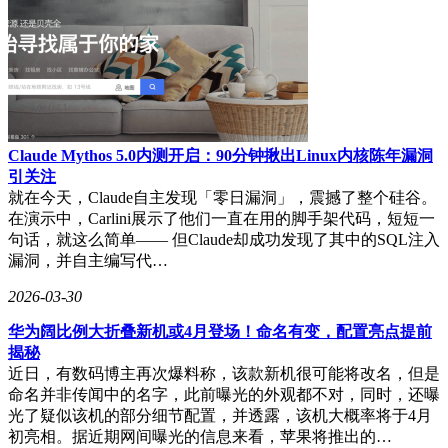
调，当前亏损是战略投入的必然结果，随着新产品达到盈亏平
衡点，前期研发成果将逐步转化为盈利动能。
资本市场对转型成效保持审慎乐观。截至3月27日收盘，汉王
科技股价报18.77元/股，当日上涨1.13%，市值稳定在45.88亿
元区间。这份年报既展现了AI终端业务带来的增长曙光，也
暴露出盈利模型尚未成熟的现实挑战。在传统业务增长乏力与
创新业务投入加大的双重挤压下，如何平衡短期财务表现与长
Claude Mythos 5.0内测开启：90分钟揪出Linux内核陈年漏洞
期战略布局，将成为管理层需要持续破解的课题。
引关注
就在今天，Claude自主发现「零日漏洞」，震撼了整个硅谷。
在演示中，Carlini展示了他们一直在用的脚手架代码，短短一
句话，就这么简单—— 但Claude却成功发现了其中的SQL注入
漏洞，并自主编写代…
2026-03-30
华为阔比例大折叠新机或4月登场！命名有变，配置亮点提前
揭秘
近日，有数码博主再次爆料称，该款新机很可能将改名，但是
命名并非传闻中的名字，此前曝光的外观都不对，同时，还曝
光了疑似该机的部分细节配置，并透露，该机大概率将于4月
初亮相。据近期网间曝光的信息来看，苹果将推出的…