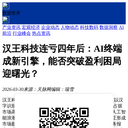
数据世界
产业资讯
宏观经济
企业动态
人物动态
科技数码
数据洞察
AI
前沿
行业峰会
热点资讯
汉王科技连亏四年后：AI终端
成新引擎，能否突破盈利困局
迎曙光？
2026-03-30
来源：天脉网
编辑：瑞雪
汉王科技（002362.SZ）的发展轨迹始终充满变数。这家以汉
字识别技术起家的企业，在PC时代曾凭借手写输入系统占据
市场高地，随后经历行业周期波动，又在移动互联网与人工智
能浪潮中不断调整战略方向。尽管多次尝试突破，但真正形成
市场影响力的产品仍属少数。根据最新披露的2025年财务报