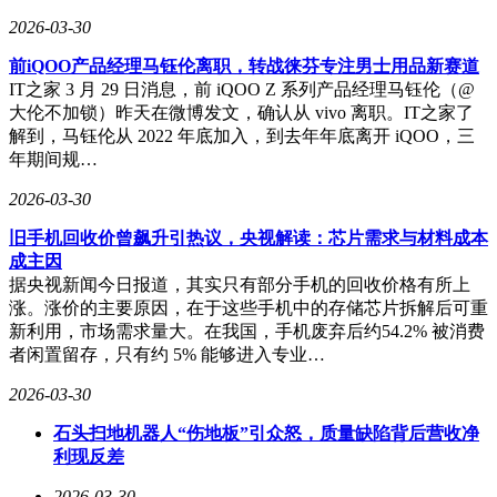
2026-03-30
前iQOO产品经理马钰伦离职，转战徕芬专注男士用品新赛道
IT之家 3 月 29 日消息，前 iQOO Z 系列产品经理马钰伦（@
大伦不加锁）昨天在微博发文，确认从 vivo 离职。IT之家了
解到，马钰伦从 2022 年底加入，到去年年底离开 iQOO，三
年期间规…
2026-03-30
旧手机回收价曾飙升引热议，央视解读：芯片需求与材料成本
成主因
据央视新闻今日报道，其实只有部分手机的回收价格有所上
涨。涨价的主要原因，在于这些手机中的存储芯片拆解后可重
新利用，市场需求量大。在我国，手机废弃后约54.2% 被消费
者闲置留存，只有约 5% 能够进入专业…
2026-03-30
石头扫地机器人“伤地板”引众怒，质量缺陷背后营收净
利现反差
2026-03-30