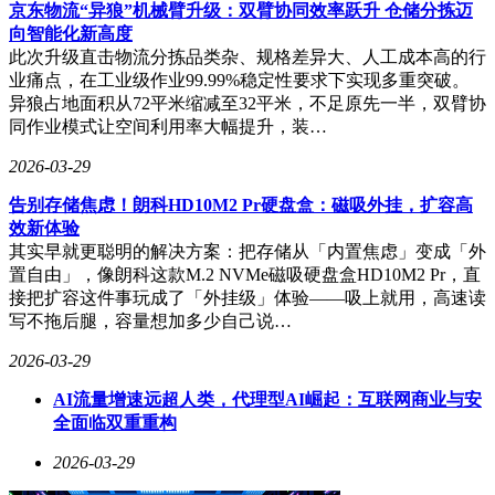
目前这款应用已开启预约通道，支持手机与平板双端使用。技
京东物流“异狼”机械臂升级：双臂协同效率跃升 仓储分拣迈
术团队透露，后续版本将增加跨设备数据同步功能，并强化在
向智能化新高度
复杂场景下的语义理解能力。随着鸿蒙生态的持续完善，这类
此次升级直击物流分拣品类杂、规格差异大、人工成本高的行
深度整合硬件数据的AI应用，正在重新定义智能设备的交互
业痛点，在工业级作业99.99%稳定性要求下实现多重突破。
方式。
异狼占地面积从72平米缩减至32平米，不足原先一半，双臂协
同作业模式让空间利用率大幅提升，装…
2026-03-29
告别存储焦虑！朗科HD10M2 Pr硬盘盒：磁吸外挂，扩容高
效新体验
其实早就更聪明的解决方案：把存储从「内置焦虑」变成「外
置自由」，像朗科这款M.2 NVMe磁吸硬盘盒HD10M2 Pr，直
接把扩容这件事玩成了「外挂级」体验——吸上就用，高速读
写不拖后腿，容量想加多少自己说…
2026-03-29
AI流量增速远超人类，代理型AI崛起：互联网商业与安
全面临双重重构
2026-03-29