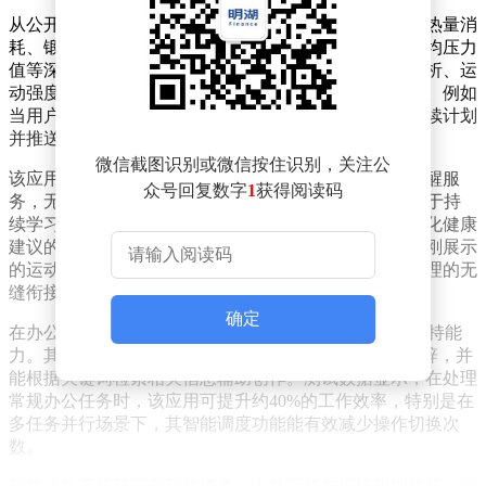
从公开的测试截图可见，健康报告涵盖步数统计、活动热量消
耗、锻炼时长监测等基础数据，同时包含最高心率、平均压力
值等深度健康指标。其健康日报功能更提供睡眠质量分析、运
动强度建议及目标达成提醒，形成完整的健康管理链条。例如
当用户连续三天未完成运动目标时，系统会自动调整后续计划
并推送激励提醒。
微信截图识别或微信按住识别，关注公
该应用的操作门槛显著降低，用户通过语音指令即可唤醒服
众号回复数字
1
获得阅读码
务，无需复杂设置即可获得AI助理支持。其核心优势在于持
续学习能力——通过分析用户使用习惯，系统能逐步优化健康
建议的精准度，甚至预判用户潜在需求。测试期间，何刚展示
的运动计划自动同步功能，已实现从健康评估到日程管理的无
缝衔接。
确定
在办公场景应用方面，小艺Claw展现出强大的生产力支持能
力。其文档处理模块可自动生成PPT框架、优化邮件措辞，并
能根据关键词检索相关信息辅助创作。测试数据显示，在处理
常规办公任务时，该应用可提升约40%的工作效率，特别是在
多任务并行场景下，其智能调度功能能有效减少操作切换次
数。