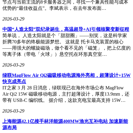
节点与当前主流的8卡服务器之间，寻找一个兼具性能与成本
优势的“最佳收益点”。李斌表示，在去年发布面…
2026-03-29
中国“人造太阳”双纪录诞生，高温超导+AI引领核聚变新征程
简单说， 人造太阳就是个「甜甜圈」——别笑，这是科学家
折腾70多年的终极能源梦想。 这就是 托卡马克装置的核心
——用强大的螺旋磁场，做个看不见的「磁笼」，把上亿度的
等离子体（带电「火球」）悬空托在环形真空室…
2026-03-29
绿联MagFlow Air Qi2磁吸移动电源海外亮相，超薄设计+15W
快充成亮点
IT之家 3 月 28 日消息，绿联现已在海外市场公布 MagFlow
Air Qi2 15W 磁吸移动电源，主打超薄设计，厚度13.9mm，还
带有 USB-C 编织线。 据介绍，这款充电宝最高支持 15W…
2026-03-29
上海能源42.1亿接手林洋能源400MW渔光互补电站 加速新能
源布局