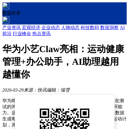
数据世界
产业资讯
宏观经济
企业动态
人物动态
科技数码
数据洞察
AI
前沿
行业峰会
热点资讯
华为小艺Claw亮相：运动健康
管理+办公助手，AI助理越用
越懂你
2026-03-29
来源：快讯
编辑：瑞雪
华为终端BG首席执行官何刚近日在社交平台透露，其正在测
试的鸿蒙系统专属AI助手“小艺Claw”已具备健康管理闭环能
力。这款适配鸿蒙6操作系统的应用不仅能同步智能手表数据
生成每日健康报告，还可根据用户身体状况制定个性化运动计
划，并自动将日程添加至手机日历。