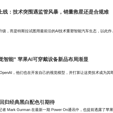
者的理性选择。
洲上线：技术突围遇监管风暴，销量救星还是合规难
A升级，而是特斯拉试图用最前沿的AI技术重塑智能汽车生态，以此作
日益严重的销售疲软。特斯拉此举实则是一场豪赌，试图用尚未完全
场份额，但若无法在技…
觉智能” 苹果AI可穿戴设备新品布局渐显
OpenAI，他们也在开发自己的视觉模型，并打算让这类技术成为其
核心，这些设备将包括更先进的AirPods、AI 智能眼镜和一个吊坠式
屏款将回归经典黑白配色引期待
记者 Mark Gurman 在最新一期 Power On通讯中，也提前透露了苹