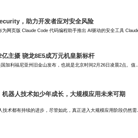
色与…
e Security，助力开发者应对安全风险
日宣布为网页版 Claude Code 代码编程助手推出 AI驱动的安全工具 Claude
私屏+2亿主摄 骁龙8E5成万元机皇新标杆
1点在美国加利福尼亚州旧金山发布，也就是北京时间2月26日凌晨2点。值
 Eli…
：机器人技术如少年成长，大规模应用未来可期
人技术都有持续的进步，尽管如此，真正进入大规模应用阶段仍然需
晚的《武BOT》节目中，一台宇树机器人打着醉拳摔倒在地，瞬间引
纷猜测：是故意摔…