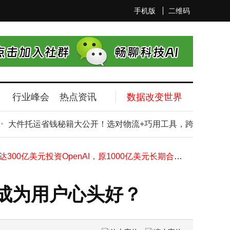
手机版
二维码
行业峰会
热点资讯
数据改变世界
宇树CEO王兴兴：机器人技术如少年成长，大规模应用未来可期
大件托运省钱秘籍大公开！选对物流+巧用工具，跨省同城轻松省
华为引领新潮流：构建人工智能算力网络，赋能产业加速发展新篇章
iPhone 16e深度体验：优缺点剖析，iPhone 17e发布前这些信息要知晓
英伟达300亿美元投资OpenAI，原1000亿美元长期合作意向生变
库克多次聚焦“视觉智能”，苹果AI可穿戴设备新品布局渐显
特斯拉Grok欧洲上线：技术突围遇监管风暴，销量救星还是合规难题？
为何成为用户心头好？
多次聚焦“视觉智能” 苹果AI可穿戴设备新品布局渐显
iPhone 18 Pro或添深红新色，折叠屏款将回归经典黑白配色引期待
Anthropic推出AI网安工具Claude Code Security，助力开发者应对安全风险