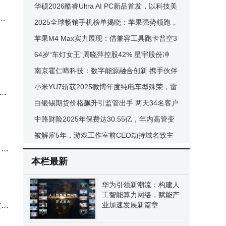
评测，为孩子找到专属学习好帮手
华硕2026酷睿Ultra AI PC新品首发，以科技美
。对
新
学与强劲性能解锁多元场景新体验
2025全球畅销手机榜单揭晓：苹果强势领跑，
12
高端化趋势愈发凸显
苹果M4 Max实力展现：借兼容工具跑卡普空3
e体
A大作帧率近百帧
64岁“车灯女王”周晓萍控股42% 星宇股份冲
刺“A+H”双上市新征程
南京霍仁啼科技：数字能源融合创新 携手伙伴
共绘绿色智能新蓝图
小米YU7斩获2025微博年度纯电车型殊荣，雷
使用
幕更
军致谢并分享亮眼交付成绩
白银锡期货价格飙升引监管出手 两天34名客户
力，
受限 国投白银LOF暂停申购
中路财险2025年保费达30.55亿，年内高管变
动不断，副总高立昌全面主持工作
被解雇5年，游戏工作室前CEO劫持域名致主
方检
10
页变旅游页，损失超百万
本栏最新
1或
华为引领新潮流：构建人
工智能算力网络，赋能产
00
这些
业加速发展新篇章
经过