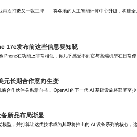
、三摄系统和不锈钢边框等核心优势的同时，价格更具竞争力
业再次打造又一张王牌——将各地的人工智能计算中心升级，构建全
和持续的软件更新支持，构成了重要的迁移吸引力。特别是
”。 人工智能算力网络将各地的人工智能计算中心连接成网，以“一网
态“三汇聚”，…
足大多数用户的日常使用需求，成为进入Pro级iPhon
one 17e发布前这些信息要知晓
e与其他iPhone在功能上非常相似，你几乎感受不到它与高端机型在日常
考量因素。专业验机服务可通过检测主板维修记录、屏
的iPho…
。电池健康度低于80%的设备，虽然价格可能更具诱惑
0亿美元长期合作意向生变
预算考量。建议优先选择提供官方验机报告或支持第三
略合作伙伴关系意向书， OpenAI 的下一代 AI 基础设施将部署至少 
金融时报》最…
致体验但预算有限的苹果生态用户；二是从iPhone 1
设备新品布局渐显
像系统的用户；三是注重设备综合性能与品牌价值，在50
视觉模型，并打算让这类技术成为其即将推出的 AI 设备系列的核心，
坠式产品（一种带有计算机…
市场表现证明，在智能手机创新进入平稳期的当下，选择