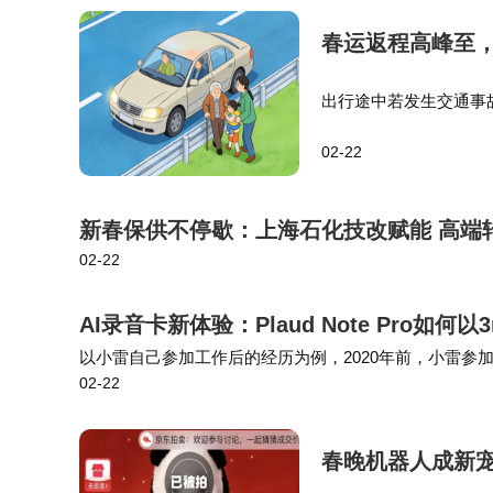
春运返程高峰至
出行途中若发生交通事
直接影响道路通行效率
02-22
靠边、人撤离、即报警
新春保供不停歇：上海石化技改赋能 高端
02-22
AI录音卡新体验：Plaud Note Pro如
以小雷自己参加工作后的经历为例，2020年前，小雷
02-22
忆和标签点对着几小时的录音「古法总结」；2022 年后，
春晚机器人成新宠