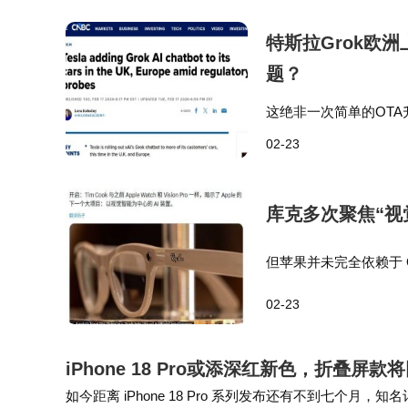
市场验证的成熟机型，正在成为越来越多消费
特斯拉Grok欧
题？
这绝非一次简单的OT
突破口来对抗欧洲市场
02-23
熟的AI技术来换取市
库克多次聚焦“视
但苹果并未完全依赖于 
推出的 AI 设备系列的
02-23
（一种带有计算机…
iPhone 18 Pro或添深红新色，折叠
如今距离 iPhone 18 Pro 系列发布还有不到七个月，知名