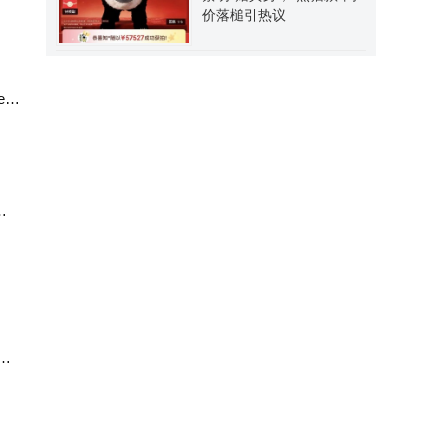
价落槌引热议
 C
得
要
发网