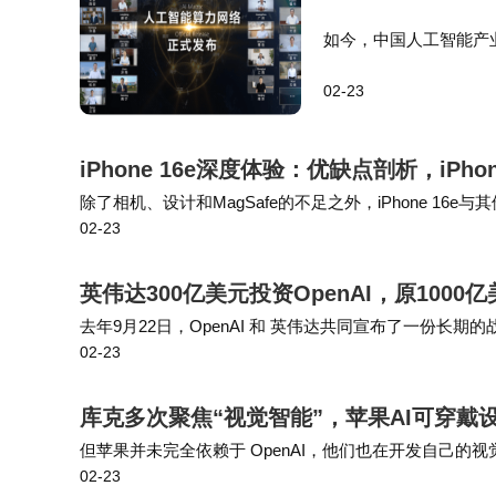
列相比，二手14 Pro在保持120Hz高刷屏
如今，中国人工智能产
于安卓阵营用户而言，其成熟的iOS生态系统
模式“人工智能算力网络
02-23
络”实现算力、数据、生
8GB存储版本，通过合理的数据管理，完全能够满
验的最低门槛。
iPhone 16e深度体验：优缺点剖析，iPh
除了相机、设计和MagSafe的不足之外，iPhone 16
在购买决策方面，设备原始状态成为关键
02-23
中的差别。我们目前并不推荐购买iPhone 16e，但即将推出
换情况等核心指标，帮助消费者规避潜在风险
英伟达300亿美元投资OpenAI，原100
但后续更换电池的成本和时间投入需要纳入总
去年9月22日，OpenAI 和 英伟达共同宣布了一份长期的战
测的交易渠道，确保设备为原装无拆修状态。
02-23
吉瓦的英伟达AI系统，以训练和运行其下一代模型。 《
这款机型特别适合三类消费群体：一是追求极
库克多次聚焦“视觉智能”，苹果AI可穿戴
12系列升级，希望获得高刷新率屏幕和改进影
但苹果并未完全依赖于 OpenAI，他们也在开发自己的
02-23
设备将包括更先进的AirPods、AI 智能眼镜和一个吊
元至6000元价位段寻找最优解的消费者。其