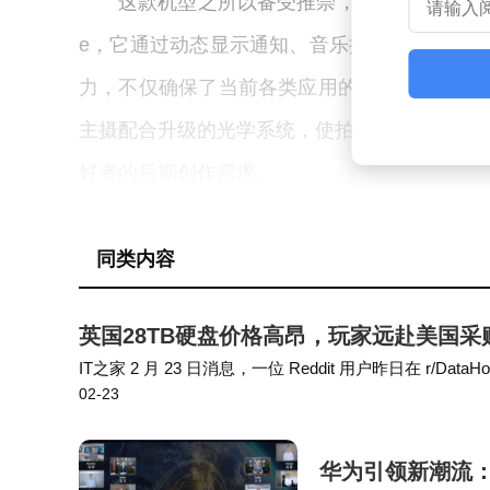
这款机型之所以备受推崇，核心在于其集成
e，它通过动态显示通知、音乐播放等实时信息
力，不仅确保了当前各类应用的流畅运行，更为
主摄配合升级的光学系统，使拍照细节呈现和低
好者的后期创作需求。
120Hz ProMotion自适应刷新率屏
同类内容
新率带来的滑动流畅度提升具有明显感知差异
自然顺滑。全天候显示功能则通过低功耗模式
英国28TB硬盘价格高昂，玩家远赴美国
容，极大提升了使用便利性。不锈钢中框与磨
IT之家 2 月 23 日消息，一位 Reddit 用户昨日在 r
02-23
买节省了至少 2000 美元（IT之家注：现汇率约合 138…
备的耐用性。
从市场定位来看，这款机型精准把握了消费者
华为引领新潮流