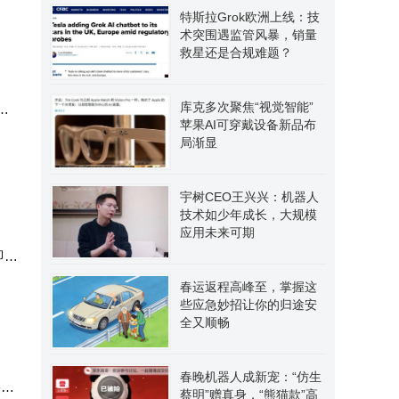
特斯拉Grok欧洲上线：技
术突围遇监管风暴，销量
救星还是合规难题？
库克多次聚焦“视觉智能”
为
苹果AI可穿戴设备新品布
成
局渐显
宇树CEO王兴兴：机器人
技术如少年成长，大规模
应用未来可期
即将
产品
春运返程高峰至，掌握这
些应急妙招让你的归途安
全又顺畅
春晚机器人成新宠：“仿生
果正
蔡明”赠真身，“熊猫款”高