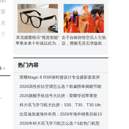
on
具，跨省同城轻松省一笔
我成长与成功密钥
大算
像素
影爱
库克频繁暗示“视觉智能”
女子自称孙悟空后人引热
苹果未来十年或以此为核
议，携猴毛灵石求版权，
心布局新生态
专家鉴定后闹剧收场
高刷
热门内容
多
>
更加
荣耀Magic 8 RSR保时捷设计专业摄影套装评
等内
测：长焦新体验 出行减负担
2026高性价比空调怎么选？权威榜单揭晓节能
了设
静音全能优选
2026旗舰手机信号大比拼：荣耀夺冠苹果垫
购
底，华为表现为何不尽人意？
科大讯飞学习机大比拼：S30、T30、T30 Ultr
a，AI精准学谁更胜一筹？
比亚迪加速海外布局：2026年海外销售目标13
5系
0万辆，本地化生产全面推进
2026年科大讯飞学习机怎么选？5款热门机型