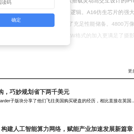
了多项标志性创新。作为首款搭载灵动岛交互设计的iPh
，重新定义了手机前端的交互逻辑。A16仿生芯片的强
确定
未来3至5年的系统更新提供了充足性能储备。4800万
光表现达到专业水准，ProRAW格式的加入更满足了摄
幕的引入，堪称用户体验的革命性升级。相比传统60Hz屏幕，
更
，特别是在浏览网页、观看视频和玩游戏时，画面过渡
持续展示关键信息，无需点亮屏幕即可查看时间、通知
采购，巧妙规划省下两千美元
砂玻璃背板的组合，在保持精致质感的同时，有效提升
/DataHoarder子版块分享了他们飞往美国购买硬盘的经历，相比直接在英国
对高端体验与合理预算的平衡需求。与全新iPhone 1
：构建人工智能算力网络，赋能产业加速发展新篇章