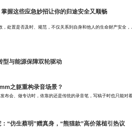
，掌握这些应急妙招让你的归途安全又顺畅
故，处置是否及时、规范，不仅关系到自身和他人的生命财产安全，
，处置不当还可能引发二次事故。遇事故或车辆故障保持冷静，牢记
”，始终把安全放在首位…
转型与能源保障双轮驱动
何以3mm之躯重构录音场景？
参加发布会、做专访时，依靠的还是传统的录音笔，写稿子时也只能对
在 AI 的帮助下，手机和讯飞听…
：“仿生蔡明”赠真身，“熊猫款”高价落槌引热议