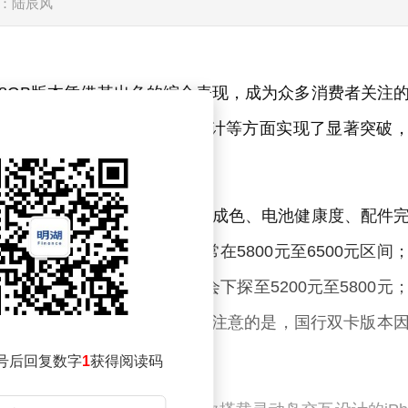
：陆辰风
ro 128GB版本凭借其出色的综合表现，成为众多消费者关注
质，更在性能、影像和交互设计等方面实现了显著突破
128GB价格呈现明显分层，主要受设备成色、电池健康度、配件
保持在90%以上，价格通常在5800元至6500元区间
85%至90%之间，价格会下探至5200元至5800元
在4800元至5500元。值得注意的是，国行双卡版本
500元。
号后回复数字
1
获得阅读码