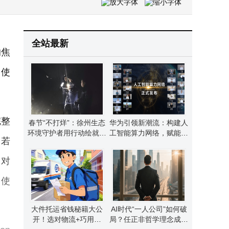
三星Galaxy S26 Ultra配置揭晓：隐私屏+2亿主摄 骁龙8E5成万元机皇新标杆
宇树CEO王兴兴：机器人技术如少年成长，大规模应用未来可期
华为引领新潮流：构建人工智能算力网络，赋能产业加速发展新篇章
全站最新
的焦
，使
完整
春节“不打烊”：徐州生态
华为引领新潮流：构建人
环境守护者用行动绘就绿
工智能算力网络，赋能产
；若
色画卷
业加速发展新篇章
；对
因使
大件托运省钱秘籍大公
AI时代“一人公司”如何破
开！选对物流+巧用工
局？任正非哲学理念成自