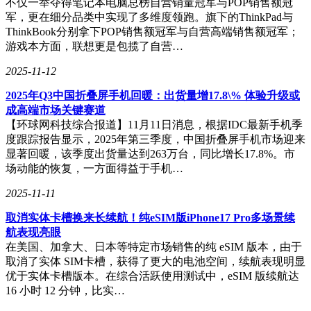
不仅一举夺得笔记本电脑总榜自营销量冠军与POP销售额冠
军，更在细分品类中实现了多维度领跑。旗下的ThinkPad与
ThinkBook分别拿下POP销售额冠军与自营高端销售额冠军；
游戏本方面，联想更是包揽了自营…
2025-11-12
2025年Q3中国折叠屏手机回暖：出货量增17.8\% 体验升级或
成高端市场关键赛道
【环球网科技综合报道】11月11日消息，根据IDC最新手机季
度跟踪报告显示，2025年第三季度，中国折叠屏手机市场迎来
显著回暖，该季度出货量达到263万台，同比增长17.8%。市
场动能的恢复，一方面得益于手机…
2025-11-11
取消实体卡槽换来长续航！纯eSIM版iPhone17 Pro多场景续
航表现亮眼
在美国、加拿大、日本等特定市场销售的纯 eSIM 版本，由于
取消了实体 SIM卡槽，获得了更大的电池空间，续航表现明显
优于实体卡槽版本。在综合活跃使用测试中，eSIM 版续航达
16 小时 12 分钟，比实…