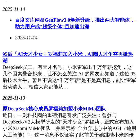
2025-11-14
百度文库网盘GenFlow3.0焕新升级，推出两大智能体，
助力用户成“超级个体”且加速出海
2025-11-14
95后「AI天才少女」罗福莉加入小米，AI圈人才争夺再掀热
潮
DeepSeek员工、有天才名号、小米雷军出千万年薪挖角，这
几个因素叠合起来，让不怎么关注 AI 的网友都知道了这位 95
后技术大牛。暂且不说这“千万年薪”是不是真消息，能让雷军
出动请人， 相信大家都能从…
2025-11-13
原DeepSeek核心成员罗福莉加盟小米MiMo团队
近日，一则科技圈的重磅消息引发广泛关注：曾参与
DeepSeek-V2大模型研发的“天才少女”罗福莉，正式宣布加入
小米Xiaomi MiMo团队，并表示将“全力奔赴心中的AGI（通用
人工智能）”。这一消息不仅证实了此前关于她跳槽小米的传