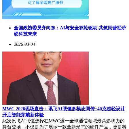
言，ROSClaw直接补齐了软件侧的短板。二者结合后，开发
者可直接在Menlo Stack中完成从代理构建、技能学习、仿真验
证到部署和遥测的闭环迭代。开发者在标准框架中构建代理，
代理通过现实世界的数据学习运动技能，如洗碗、跳舞、物体
全国政协委员齐向东：AI与安全双轮驱动 共筑民营经济
操纵等，然后在数字孪生环境中运行，在物理部署前验证行
硬科技未来
为，最后通过单个配置步骤将代理赋予机器人实体，并通过实
时反馈让代理能够快速迭代优化。
2026-03-04
以往，人形机器人研发门槛极高，只有资金雄厚的团队才能涉
足。而Asimov v1 + ROSClaw的开源组合，将“造机器人”的门
槛大幅降低，普通大众只需下载GitHub文件、根据物料清单采
购零件、用3D打印或数控机床加工，即可组装、修改、训练
属于自己的具身AI。Menlo Research的明确目标是打造增强人
类能力的劳动力平台，从起步阶段，Asimov机器人就以“公开
构建”的方式推进，目前已开源了双腿模块设计和仿真文件，
并在Discord社区中持续更新进展。开发者还可以通过公开仓
库和交流渠道分享关节设计、控制架构和训练策略，预计今年
年内，这个项目就有望在“群策群力”之下搭建出完整机身框
MWC 2026现场直击：讯飞AI眼镜多模态同传+40克超轻设计
架。
开启智能穿戴新体验
此次讯飞AI眼镜选择在MWC这一全球通信领域最具影响力的
在机器人研究领域，具身智能被视为当下AI发展的重要方
舞台登场，不仅是为了展示一款全新形态的硬件产品，更是科
向，只有当AI能够在现实世界感知、行动，并与环境动态互