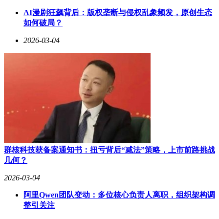
项重大举措：其研发的人形机器人Asimov v1即将开源完整身
AI漫剧狂飙背后：版权垄断与侵权乱象频发，原创生态
体设计图、仿真文件，以及执行器清单和可自由修改的零件列
如何破局？
表。项目发布者称，这一开放设计为用户提供了“完整搭建、
修改和训练自己人形机器人的所有必要资源”。这一消息得到
2026-03-04
了知名机器人专家克里斯·帕克斯顿（Chris Paxton）的高度评
价，他回复道：“这看起来太棒了！”同期，Asimov还开放了腿
部参考设计仓库asimov - v0，并表示全身体设计即将跟进。随
后，Asimov账号发帖宣告：“你的OpenClaw代理可以拥有实体
了。”明确指出用户可以在该平台上为AI代理赋予机器人身
体，Asimov和Menlo Research都将参与其中，将Asimov硬件与
OpenClaw代理生态实现了对接，形成了完整的闭环。
在Asimov发布的连接帖中，团队详细阐述了实现目标所需的
关键要素。首先是代理抽象层，开发者可通过该层在目标、推
理和自主性之间建立清晰接口，实现意图与运动控制的交互；
群核科技获备案通知书：扭亏背后“减法”策略，上市前路挑战
其次是一种与硬件无关的通用标准，允许软件在不同人形机器
几何？
人平台运行。为了使这套系统更易用，还需要标准化组件和维
修网络，以及更完善的仿真和工具，以降低成本、提高韧性，
2026-03-04
同时高效完成前期测试、调试和部署等准备工作。
阿里Qwen团队变动：多位核心负责人离职，组织架构调
Asimov机器人的命名灵感源自科幻小说作家艾萨克·阿西莫夫
整引关注
（Isaac Asimov），他在众多作品中将机器人设想为人类的助