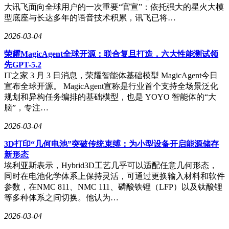
大讯飞面向全球用户的一次重要“官宣”：依托强大的星火大模
动时，其判断与行动能力才趋于成熟。ROSClaw和Asimov项
型底座与长达多年的语音技术积累，讯飞已将…
目的联合出现，无疑代表了这一体系化构建的雏形，硬件开源
提供身体，平台提供标准化接口，桥接工具让代理真正上身。
2026-03-04
不过，这些开源动态仍处于早期范式探索阶段。ROSClaw虽
然为OpenClaw带来了物理世界的访问能力，但其稳定性、可
荣耀MagicAgent全球开源：联合复旦打造，六大性能测试领
扩展应用和真实物理任务执行能力仍有待考验；OpenClaw在
先GPT-5.2
社区中也有不少关于安全性、易用性和经济性方面的讨论和批
IT之家 3 月 3 日消息，荣耀智能体基础模型 MagicAgent今日
评。而Asimov的人形机器人设计同样面临硬件制造、仿真与
宣布全球开源。 MagicAgent宣称是行业首个支持全场景泛化
现实间的“模拟到现实”（sim - to - real）差异等深层挑战。
规划和异构任务编排的基础模型，也是 YOYO 智能体的“大
脑”，专注…
2026-03-04
3D打印“几何电池”突破传统束缚：为小型设备开启能源储存
新形态
埃利亚斯表示，Hybrid3D工艺几乎可以适配任意几何形态，
同时在电池化学体系上保持灵活，可通过更换输入材料和软件
参数，在NMC 811、NMC 111、磷酸铁锂（LFP）以及钛酸锂
等多种体系之间切换。他认为…
2026-03-04