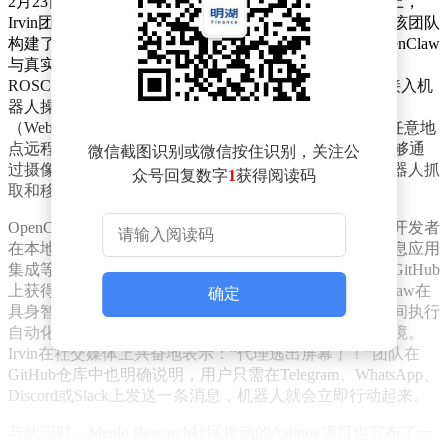
2月23日，在美国旧金山举办的SF OpenClaw Hackathon上，
Irvin团队凭借ROSClaw项目脱颖而出，一举夺得冠军。该团队
构建了一个桥接层，将当下热门的开源AI Agent平台OpenClaw
与真实机器人硬件直接相连。夺冠后，团队迅速宣布将
ROSClaw开源。ROSClaw通过智能插件层把OpenClaw接入机
器人操作系统（ROS 2），借助网页实时通信技术
（WebRTC）低延迟、安全连接的优势，实现了在全球任意地
点远程连接并控制ROS兼容机器人。这意味着AI代理能够通
微信截图识别或微信按住识别，关注公
过摄像头和传感器获取信息，进而在现实世界中操控机器人抓
众号回复数字
1
获得阅读码
取和移动物体。
OpenClaw本身是一款开源的自主AI Agent平台，它允许开发者
在本地运行并连接各种语言模型，实现自动化任务、消息应用
集成等功能。自发布以来，它迅速吸引了大量关注，在GitHub
上获得了超过二十万星标。ROSClaw的出现，为OpenClaw在
确定
具身智能领域补上了关键一环，使其不再局限于数字空间执行
自动化任务，而是能够通过智能硬件感知和操作物理环境。
Irvin在社交媒体上兴奋地表示：“代理逃出屏幕了！”团队在
GitHub仓库中也明确说明，用户只需在Telegram、WhatsApp、
Discord或Slack上发送一条消息，机器人就会立即行动起来。
与此同时，Menlo Research社区推动的Asimov项目也宣布了一