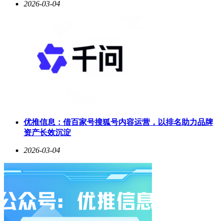
2026-03-04
手，并提出了至今仍是机器人基础行为准则框架的机器人三大
定律。Menlo Research表示，他们以这种精神命名参考人形机
器人，旨在打造一个增强人类能力而非取代人类能力的机器
人，它从一开始就具备安全性、可靠性和目的性。
根据Menlo Research官网和官方博客，Asimov是一套完整的开
源人形生态系统，由阿西莫夫操作系统（Asimov OS）、
Asimov人形机器人参考设计和开放供应链三大互连组件构
成。其中，Asimov OS是运行在人形机器人上的操作系统，提
供代理抽象层，代理用标准框架表达意图，操作系统负责处理
电机、传感器、安全与遥测，不再依赖传统低级电机控制。
Asimov人形机器人参考设计开源硬件蓝图，支持模块化组
优推信息：借百家号搜狐号内容运营，以排名助力品牌
装，腿部、躯干、臂部、头部可独立开发并快速拼接。开放供
资产长效沉淀
应链则提供无门槛的组件制造商网络，目标是将人形机器人年
化总拥有成本降至约3万美元。博客还披露，利用这套系统，
2026-03-04
仅需100天、研发支出不到3万美元（含机库、工具和零件更
换），即可从零构建完整的人形腿部，实现行走能力。
模块化设计让不同实验室能够专注于子系统构建，在全球任何
地方均可低成本复现。理想情况下，Asimov v1的每条腿拥有6
个自由度，全身体自由度约为26，最小高度1.2米，整机重量
预计低于40kg，低量产制造成本低于2万美元。对于Asimov而