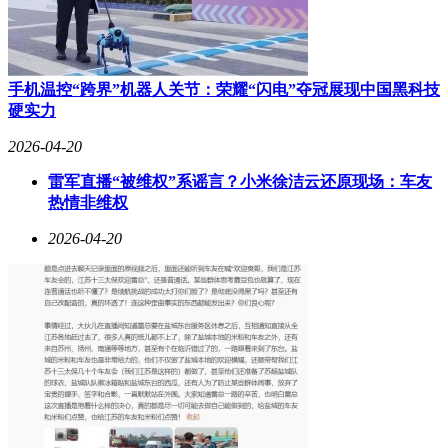
分辨率与续航矛盾。12GB+256GB版本售价3999元起，是游戏
操作党的性价比之选。
小米14 Pro采用华星光电C8发光材料的2K全等深微曲屏，
3000nit峰值亮度满足日常户外使用，1920Hz PWM调光提供基
手机温控“跨界”机器人关节：荣耀“闪电”夺冠展现中国黑科技
础护眼保障。其独特设计兼顾直屏防误触与曲面屏圆润手感，
硬实力
适合小米生态用户或偏好微曲屏的消费者，12GB+256GB版本
定价3999元。
2026-04-20
雷军直播“被维权”系谣言？小米徐洁云还原现场：车友
iQOO 12 Pro搭载三星E7 2K曲面屏，144Hz超高刷新率带来极
热情非维权
致游戏流畅度，1600nit全局亮度与LTPO自适应刷新技术保障
画面表现。但1440Hz PWM调光对频闪敏感用户不够友好，建
2026-04-20
议线下体验后再决定。16GB+256GB版本定价4999元，适合追
求游戏刷新率的性能党。
选购建议：大促期间一加12与真我GT8 Pro常有降价，部分机
型2K版与1.5K版价差缩小至300元内。若对频闪敏感，优先选
择京东方高频调光方案机型——其在护眼与2K画质平衡上仍
具优势。希望这份解析能帮助您找到“参数真实、体验出色”的
2K屏手机。