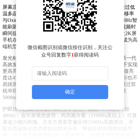
屏幕流畅度与续航的平衡，关键在于LTPO技术。这项通过低
温多晶氧化物背板实现的技术，融合了LTPS的高电子迁移率
与Oxide的低功耗特性。以京东方方案为例，其支持1-120Hz智
能刷新率切换：静态阅读时降至1Hz降低功耗，游戏或视频时
瞬间提升至120Hz保障流畅度。这种“动态调频”能力，让2K屏
手机在保持高分辨率的同时，功耗表现接近1.5K屏幕，成为高
端机型续航出色的技术基石。
微信截图识别或微信按住识别，关注公
众号回复数字
1
获得阅读码
发光材料直接决定屏幕亮度与寿命。京东方X系列作为新一代
高效发光器件，通过优化电子传输层结构，在同等功耗下实现
更高亮度输出。以一加12搭载的X1材料为例，其局部峰值亮
度达4500nit，配合单像素功耗优化，即使长时间高亮显示也不
易烧屏。OPPO Find X7 Ultra首发的X2材料更进一步，通过双
栈串联OLED架构将两层发光单元串联，使峰值亮度突破
确定
5000nit，户外强光下仍能清晰显示内容细节。
护眼技术已成为高端屏幕的竞争焦点。低频PWM调光（如
480Hz）会引发视觉疲劳，而高频方案（2160Hz及以上）可显
著减少频闪刺激。京东方屏幕普遍采用2160Hz高频调光，并
配合圆偏振光技术模拟自然光分布，降低长时间用眼的疲劳
感。对于每天使用屏幕超5小时的用户，这项技术带来的舒适