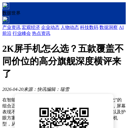
数据世界
产业资讯
宏观经济
企业动态
人物动态
科技数码
数据洞察
AI
前沿
行业峰会
热点资讯
2K屏手机怎么选？五款覆盖不
同价位的高分旗舰深度横评来
了
2026-04-20
来源：快讯
编辑：瑞雪
在智能手机市场，“2K分辨率+LTPO技术+高频PWM调光”的
组合正成为高端屏幕的标配。但真正懂行的消费者明白，屏幕
表现不仅取决于参数，更要看发光材料、动态刷新技术以及护
眼方案的实际效果。本文精选五款覆盖不同价位的2K屏机
型，从技术底层解析其画质优势，为选购提供参考。