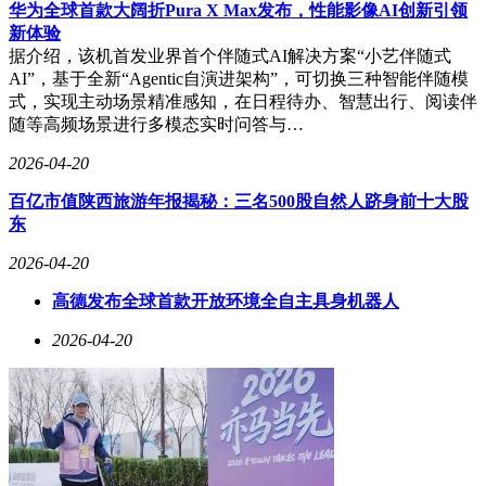
度提升堪称“用过就回不去”。部分机型如真我GT8 Pro还引入
华为全球首款大阔折Pura X Max发布，性能影像AI创新引领
全局DC调光，进一步覆盖低亮度场景的护眼需求。
新体验
据介绍，该机首发业界首个伴随式AI解决方案“小艺伴随式
综合表现最均衡的机型是一加12。其6.82英寸京东方X1东方屏
AI”，基于全新“Agentic自演进架构”，可切换三种智能伴随模
通过DisplayMate A+认证，在色准、亮度均匀性等指标上刷新
式，实现主动场景精准感知，在日程待办、智慧出行、阅读伴
纪录。2160Hz高频调光与硬件级低蓝光组合，暗光环境下阅
随等高频场景进行多模态实时问答与…
读体验舒适。LTPO 3.0技术实现1-120Hz无感切换，配合X1材
料的功耗优化，使2K屏续航表现接近传统1.5K机型。
2026-04-20
12GB+256GB版本定价3799元（大促可降至3499元），适合对
百亿市值陕西旅游年报揭秘：三名500股自然人跻身前十大股
显示品质与护眼均有高要求的用户。
东
若追求极致亮度，OPPO Find X7 Ultra是当前首选。其首发京
2026-04-20
东方X2材料与双栈串联架构，实现5000nit局部峰值亮度，配
合1-120Hz LTPO动态刷新，户外场景下内容清晰锐利。杜比
高德发布全球首款开放环境全自主具身机器人
视界认证与10bit色深支持，让HDR视频呈现高光不过曝、暗
部有细节的视觉效果。16GB+512GB版本定价6499元，适合影
2026-04-20
像创作者与户外高频使用者。
直屏爱好者可关注真我GT8 Pro。这款机型全球首发京东方
Q10+发光材料的2K 144Hz苍穹屏，峰值亮度达7000nit，全局
全亮度DC调光配合1nit超暗模式，满足从强光到暗室的护眼需
求。直屏加大R角设计解决误触问题，7000mAh大电池平衡高