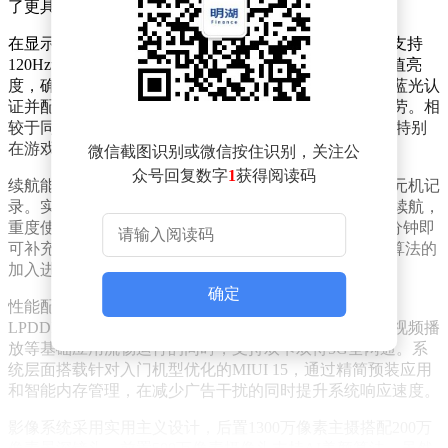
了更具竞争力的选择。
在显示技术方面，Redmi 15A搭载6.7英寸LCD全面屏，支持
120Hz动态刷新率与240Hz触控采样率，配合810尼特峰值亮
度，确保户外强光环境下仍能清晰显示。该屏幕通过低蓝光认
证并配备护眼模式，有效缓解长时间使用带来的视觉疲劳。相
较于同价位普遍采用的60Hz屏幕，其流畅度提升显著，特别
在游戏操作和动态画面显示中优势突出。
微信截图识别或微信按住识别，关注公
众号回复数字
1
获得阅读码
续航能力成为该机最大亮点，6300mAh电池容量刷新千元机记
录。实测数据显示，轻度使用场景下可实现48小时持续续航，
重度使用也能支撑全天使用。配合22.5W快充技术，30分钟即
可补充50%电量，有效缓解用户的电量焦虑。智能省电算法的
加入进一步优化功耗管理，使整体续航表现更趋稳定。
确定
性能配置方面，天玑700处理器采用6nm制程工艺，配合
LPDDR4X内存与UFS 2.2闪存组合，在保障日常社交、视频播
放等基础应用流畅运行的同时，支持双卡双待5G全网通。系
统层面搭载针对入门机型优化的MIUI 15，通过精简预装应用
和智能内存管理，在减少广告干扰的同时提升系统响应速度。
影像系统采用实用主义设计，后置1300万像素主摄搭配200万