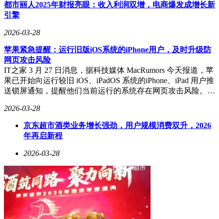
像素景深镜头，前置500万像素摄像头支持AI美颜算法。虽然
都市丽人2025年财报亮眼：收入利润双增，电商爆发成增长新
硬件参数不算突出，但通过软件优化实现了夜景模式、人像模
引擎
式等实用功能，满足日常拍照和视频通话需求。机身设计延续
实用路线，8.9mm厚度与198g重量兼顾握持舒适度，磨砂工艺
2026-03-28
后盖有效防止指纹沾染。
苹果紧急提醒：运行旧版iOS系统的iPhone用户，及时升级防
该机提供三种存储版本：4GB+64GB版定价999元，
网页攻击风险
4GB+128GB版售价1099元，顶配6GB+128GB版定价1199元。
IT之家 3 月 27 日消息，据科技媒体 MacRumors 今天报道，苹
全渠道销售将于产品发布次日启动，覆盖小米商城、京东、天
果已开始向运行较旧 iOS、iPadOS 系统的iPhone、iPad 用户推
猫等电商平台及线下授权门店。凭借屏幕与续航的差异化优
送锁屏通知，提醒他们当前运行的系统存在网页攻击风险。…
势，这款产品有望在千元机市场引发新一轮竞争，为消费者带
2026-03-28
来更多高性价比选择。
京东超市酒类业务增长强劲，用户规模消费双升，2026
年再启新程
2026-03-28