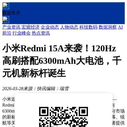
数据世界
产业资讯
宏观经济
企业动态
人物动态
科技数码
数据洞察
AI
前沿
行业峰会
热点资讯
小米Redmi 15A来袭！120Hz
高刷搭配6300mAh大电池，千
元机新标杆诞生
2026-03-28
来源：快讯
编辑：瑞雪
小米近日推出一款面向大众市场的全新入门级5G手机——
Redmi 15A，以999元起售的价格将120Hz高刷新率屏幕与
6300mAh超大容量电池组合带入千元价位段，成为该细分市场
的新标杆。这款产品通过精准聚焦用户核心需求，在屏幕、续
航等关键领域实现突破性配置下放，为预算有限的消费者提供