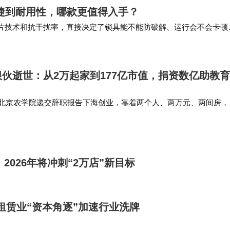
捷到耐用性，哪款更值得入手？
芯片技术和抗干扰率，直接决定了锁具能不能防破解、运行会不会卡顿
年内安全性能不得低于标准要求，也就是说…
伙逝世：从2万起家到177亿市值，捐资数亿助教育
伙向北京农学院递交辞职报告下海创业，靠着两个人、两万元、两间房，
技有限责任公司，产品开发的主攻方向定位在乳猪料配方、乳猪料生
，邵根伙以个…
2026年将冲刺“2万店”新目标
租赁业“资本角逐”加速行业洗牌