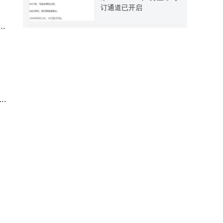
订通道已开启
。
创
产