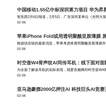
聘薪资涨幅预计为15%，业务拓展岗跳槽涨幅为
域外部招聘薪资涨幅预计为15%，HRBP跳槽
中国移动1.55亿中标深圳算力项目 华为昇腾
智东西2月6日报道，2月5日，广东深圳某单位《光明大
元。
02-06
55亿元中标，采购项目包含华为温冷数据备份存储设备一套，
报告指出，2026年人才市场将向“精细化
苹果iPhone Fold或用透明聚酰亚胺薄
与适应能力的人才将更受青睐。企业需构建兼
根据供应链的最新消息，苹果考虑将透明聚酰亚胺薄膜作为
02-06
y Z Fold与Z Flip系列通常在玻璃上方使用PET薄膜
薪酬体系，而职场人士提升自身技能与贡献度
时空壶W4骨声纹AI同传耳机：线下面对
为全面了解该耳机的实际表现，我爱音频网对时空壶W4
02-06
验和数据实测。 时空壶W4骨声纹AI同传耳机支持蓝牙
亚马逊豪掷2000亿押注AI 科技巨头AI竞
02-06