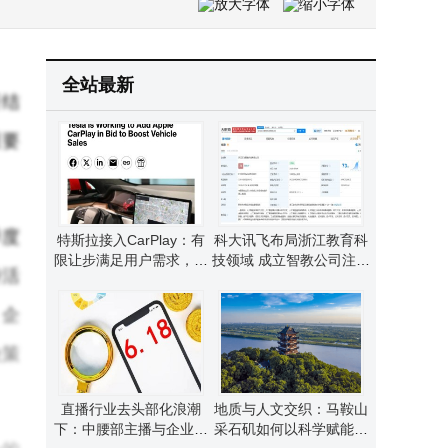
“中财期货做空白银豪赚”传言引热议 持仓数据揭秘真相几何
库克确认苹果布局AI硬件新赛道，AI眼镜、胸针等多款产品蓄势待发
全站最新
研结
重要
季度
特斯拉接入CarPlay：有
科大讯飞布局浙江教育科
限让步满足用户需求，难
技领域 成立智教公司注册
持活
敌中国智能座舱硬实力
资本达千万
，企
决策
直播行业去头部化浪潮
地质与人文交织：马鞍山
下：中腰部主播与企业自
采石矶如何以科学赋能绘