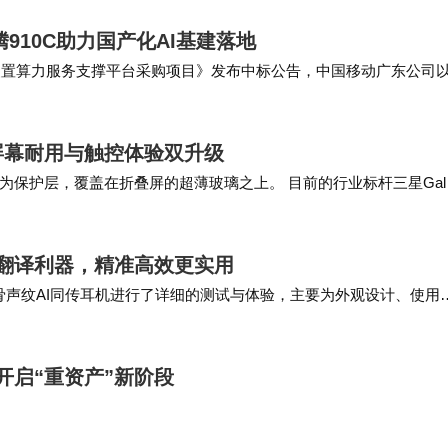
20%，首席执行官年度薪资最高为5000万元。企业职
涨幅为18%，大型企业首席人力资源官薪资最高为720
910C助力国产化AI基建落地
装置算力服务支撑平台采购项目》发布中标公告，中国移动广东公司以
设备单价为4459.86万元。 …
匹配”与“内部赋能”倾斜，跨行业人才流动加速，具备快速
膜 屏幕耐用与触控体验双升级
顾市场竞争力与成本效率、融合全球化标准与本土化实
保护层，覆盖在折叠屏的超薄玻璃之上。 目前的行业标杆三星Gala
。相比之下，苹果似乎更青睐…
是实现薪酬增长的稳健路径。
面翻译利器，精准高效更实用
骨声纹AI同传耳机进行了详细的测试与体验，主要为外观设计、使用
无线连接，我们将耳机与手机连接，并将手机…
赛开启“重资产”新阶段