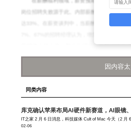
在薪酬福利领域，薪资预期不匹配成为招
岗位招聘失败源于此。内部薪酬倒挂现象（新
达33%。在薪资谈判中，当薪酬达到候选人“
7%。67%的招聘经理认为，增加10%的薪资
薪酬将小幅上涨，部分热招岗位外部招聘薪资
0%，自动驾驶领域算法专家岗最高或达30%。
因内容太
五大行业薪资呈现差异化特征。高科技、互
人工智能（机器人/自动驾驶方向）跳槽薪资涨幅
同类内容
业行业外部招聘薪资涨幅预计为12%，研发
席执行官年度薪资最高为5000万元。消费品与
库克确认苹果布局AI硬件新赛道，AI眼镜
IT之家 2 月 6 日消息，科技媒体 Cult of Mac
跳槽涨幅为25%，境内与跨境电子商务总监/总
02-06
蒂姆 · 库克（Tim Cook）首次确认，正积极筹备一系列由