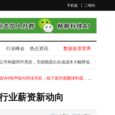
手机版
二维码
行业峰会
热点资讯
数据改变世界
“中财期货做空白银豪赚”传言引热议 持仓数据揭秘真相几何
库克确认苹果布局AI硬件新赛道，AI眼镜、胸针等多款产品蓄势待发
公司构建闭环系统，无细胞蛋白合成成本大幅降低
春节前夕AI盛宴
中国移动1.55亿中标深圳算力项目 华为昇腾910C助力国产化AI基建落地
苹果iPhone Fold或用透明聚酰亚胺薄膜 屏幕耐用与触控体验双升级
时空壶W4骨声纹AI同传耳机：线下面对面翻译利器，精准高效更实用
亚马逊豪掷2000亿押注AI 科技巨头AI竞赛开启“重资产”新阶段
苹果4月迎50周年庆典，库克谈AI战略与继任规划展望未来
大行业薪资新动向
贾跃亭再出发：宣布进军机器人赛道，首批产品预订量破千将月底交付
1919核心高管进驻怡园酒业，董事会大换血，借壳上市悬念待解？
小米17 Max三月登场：2亿像素三摄+8000mAh大电池，影像续航双突破