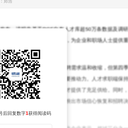
：郑浩
日发布，该报告基于RGF自有人才库超50万条数据及调
福利趋势及五大行业薪资现状，为企业和职场人士提供
现阶段性复苏态势。前三季度招聘需求温和收缩，但第四
回暖以及企业前瞻性布局成为主要推动力。人才求职端保
幅达32%，为企业储备关键人才提供了充足供给。同时
的人才比例同比增长14%，反映出市场信心恢复和招聘
号后回复数字
1
获得阅读码