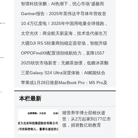
能领
融资活跃机构调研忙
智谱科技张鹏：AI热潮下，忧心市场“盛极而
0万
衰”后的一地残局
Gartner报告：2025年英伟达半导体年营收首
1.
破千亿，AI芯片前景广阔
10.4万亿度电！2025年中国用电量全球领跑，
见证经济活力与绿色转型
太空光伏：商业航天新蓝海，技术迭代催生万
学习
亿市场，哪些企业将突围？
大疆DJI RS 5轻量商拍稳定器登场，智能升级
助力摄影师轻松驾驭多样场景
OPPOFindX8配置强劲续航给力，直降1557
践的
x
元，12+512GB版入手正当时
2025软饮市场新变：无糖茶放缓，低糖冰茶翻
红，“糖”走向理性新篇
三星Galaxy S24 Ultra深度体验：AI赋能钛合
金旗舰，开启智能生活新境界
苹果或1月28日推新MacBook Pro：M5 Pro及
体
Max芯片搭配创作者套件登场
本栏最新
猪营养学博士邵根伙逝
世：从2万起家到177亿市
值，捐资数亿助教育