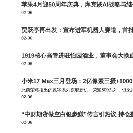
苹果4月迎50周年庆典，库克谈AI战略与
02-06
贾跃亭再出发：宣布进军机器人赛道，首
02-06
1919核心高管进驻怡园酒业，董事会大
02-06
小米17 Max三月登场：2亿像素三摄+80
此前荣耀推出的数字系列旗舰新机—荣耀500系列，也采用的
02-06
示，这本来是小米17 Air的设计，但由于超薄手机的市场
“中财期货做空白银豪赚”传言引热议 持仓
02-06