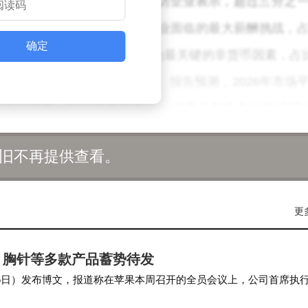
聘失败的首要原因，40%的受访企业表示，超过三分之
员工收入高于现有员工）是企业面临的最大薪酬挑战，
确定
满意阈值”后，职业发展机会成为最关键的非货币因素，占
预算能显著提升招聘投资回报率。报告预测，2026年市场
涨幅可观，医疗健康销售岗、消费品新零售岗涨幅可
旧不再提供查看。
联网与新媒体行业2026年外部招聘薪资涨幅预计为20
达30%，首席执行官年度基本薪资最高可达5000万元
更
负责人、业务拓展经理等岗位跳槽涨幅突出，交通运输领
零售行业外部招聘薪资涨幅预计为16%，O2O/新零售负
、胸针等多款产品蓄势待发
 今天（2 月 6日）发布博文，报道称在苹果本周召开的全员会议上，公司首席执
经理薪资最高为2800万元。医疗健康与生命科学行业外
 …