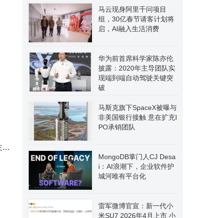
马云现身阿里千问项目
组，30亿春节请客计划将
启，AI融入生活消费
华为前首席科学家陈亦伦
披露：2020年主导团队实
现端到端自动驾驶关键突
破
马斯克旗下SpaceX被曝与
非美国银行接触 意在扩充I
PO承销团队
主表
MongoDB掌门人CJ Desa
i：AI浪潮下，企业软件护
城河唯有平台化
雷军微博官宣：新一代小
米SU7 2026年4月上市 小