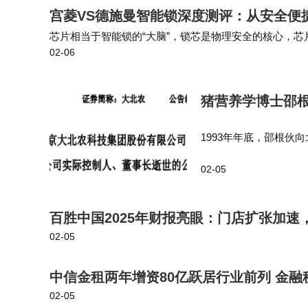
宫菱VS德施曼智能锁深度测评：从安全便
芯片相当于智能锁的“大脑”，锁芯是物理安全的核心，
02-06
宫菱AMP：对性能抗衰减有明确且严苛的要求，承诺10
猪营养学博士邵根
1993年年底，邵根
立了北京大北农饲料科
02-05
上。 2022年1月12日
百胜中国2025年财报亮眼：门店扩张加速，
02-05
中信金租两年增资80亿跃居行业前列 金融
02-05