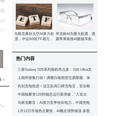
一的
播开启发展新篇章
就文旅新画卷？
占比
比5
平均
马斯克看好太空AI算力前
库克称AI为重大机遇，透
景，中证500ETF易方达
露苹果将推AI眼镜等新品
达2
成分股多股上涨
并预告50周年庆
热门内容
%，
三星Galaxy S26系列新机亮点多：S26 Ultra支
。工
持eSIM与卫星通信，下月发布
上期所密集行动！调整白银期货交易限额、保
多
>
域首
证金及手续费等多项措施
告别充电焦虑！这五款高口碑充电宝，安全耐
用快充稳，出行无忧之选
中国核聚变120秒稳态运行新突破，“人造太
责人
阳”照亮能源未来新征程
马斯克断言：AI算力竞争转向电力，中国凭电
行官
部招
力优势提前卡位新赛道
1月12日市场热点聚焦：AI概念强势领涨 多股