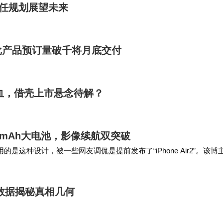
继任规划展望未来
批产品预订量破千将月底交付
换血，借壳上市悬念待解？
00mAh大电池，影像续航双突破
是这种设计，被一些网友调侃是提前发布了“iPhone Air2”。该博
表现较为低迷（iP…
数据揭秘真相几何