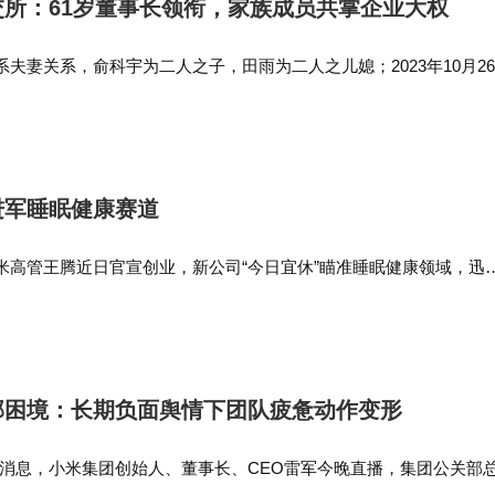
所：61岁董事长领衔，家族成员共掌企业大权
夫妻关系，俞科宇为二人之子，田雨为二人之儿媳；2023年10月26
一致行动协议》，约定在行使股东、董事权利时作为共同一致行动人
期有效；上述四人…
进军睡眠健康赛道
米高管王腾近日官宣创业，新公司“今日宜休”瞄准睡眠健康领域，迅
这位曾主导多款爆款机型的产品负责人，自去年9月离开小米后，仅
队组建，展现出极强的执行力。
部困境：长期负面舆情下团队疲惫动作变形
间消息，小米集团创始人、董事长、CEO雷军今晚直播，集团公关部