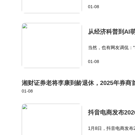
理徐洁云也现身直播间
01-08
情我们公关部确实做得
从经济科普到AI
当然，也有网友调侃：“
wing调查显示，You
01-08
道的内容几乎全部由…
湘财证券老将李康到龄退休，2025年券
01-08
抖音电商发布20
1月8日，抖音电商发布