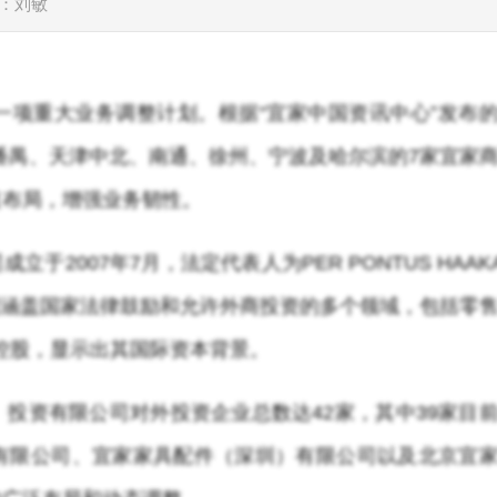
：刘敏
一项重大业务调整计划。根据“宜家中国资讯中心”发布
州番禺、天津中北、南通、徐州、宁波及哈尔滨的7家宜家
道布局，增强业务韧性。
2007年7月，法定代表人为PER PONTUS HAAK
营范围涵盖国家法律鼓励和允许外商投资的多个领域，包括零
V.全资控股，显示出其国际资本背景。
投资有限公司对外投资企业总数达42家，其中39家目
有限公司、宜家家具配件（深圳）有限公司以及北京宜