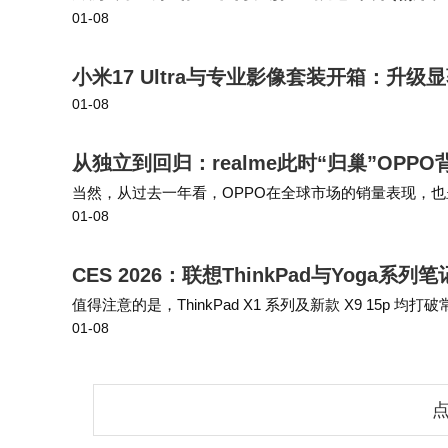
01-08
小米17 Ultra与专业影像套装开箱：升
01-08
从独立到回归：realme此时“归巢”OP
当然，从过去一年看，OPPO在全球市场的销量表现，也呈
01-08
一加的品牌合并是OPPO要走的必经之路，当下的手机
CES 2026：联想ThinkPad与Yog
值得注意的是，ThinkPad X1 系列及新款 X9 15p 均打
01-08
分别为 1999 美元（现汇率约合 13984 元人…
点