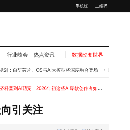
手机版
二维码
行业峰会
热点资讯
数据改变世界
AI健康领域热度攀升 蚂蚁阿福月活破3000万后 ChatGPT Health上线
培源股份冲刺北交所：61岁董事长领衔，家族成员共掌企业大权
划：自研芯片、OS与AI大模型将深度融合登场
培源股份冲刺
王腾离职小米后进军睡眠健康赛道
雷军直播谈公关部困境：长期负面舆情下团队疲惫动作变形
从经济科普到AI萌宠：2026年初这些AI爆款创作者如何玩转流量密码？
湘财证券老将李康到龄退休，2025年券商首席经济学家群体深度洗牌
抖音电商发布2026年扶持方案 再助商家降本增收
走向引关注
Arm内部架构新调整：汽车与机器人合并为物理AI业务线并扩招
美光1000亿美元投建纽约州DRAM内存晶圆厂集群，2026年1月16日动工
福特智能化布局加速：AI语音助手将至，L3自动驾驶与混动储能齐发力