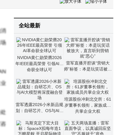
AI健康领域热度攀升 蚂蚁阿福月活破3000万后 ChatGPT Health上线
培源股份冲刺北交所：61岁董事长领衔，家族成员共掌企业大权
全站最新
的消
商场
NVIDIA黄仁勋荣膺2026
雷军直播开腔谈“营销大
年IEEE最高荣誉 引领AI革
师”标签：本是玩笑话被放
命获全球认可
AN
大，直言听到营销就“恶
心”
售业
培源股份冲刺北交所：61
雷军透露2026小米新品规
岁董事长领衔，家族成员
划：自研芯片、OS与AI大
共掌企业大权
前处
模型将深度融合登场
家咨