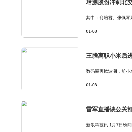
培源股份冲刺北交
其中：俞培君、张佩琴系
日，上述四人已签署《
01-08
保持一致行动，期限长
王腾离职小米后
数码圈再掀波澜，前小
登上微博热搜第二位。
01-08
月便完成赛道选择与团
雷军直播谈公关
新浪科技讯 1月7日晚