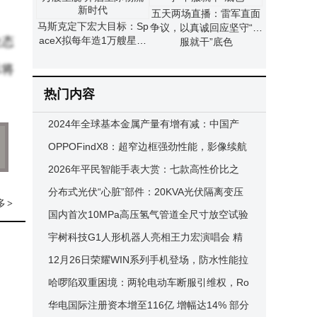
五天两场直播：雷军直面
马斯克定下宏大目标：Sp
争议，以真诚回应坚守“不
业态
aceX拟每年造1万艘星舰
服就干”底色
开启星际物流新时代
示将
热门内容
2024年全球基本金属产量有增有减：中国产
量、全球占比情况一览
OPPOFindX8：超窄边框强劲性能，影像续航
双出色，性价比之选来袭
2026年平民智能手表大赏：七款高性价比之
选，功能实用不将就
分布式光伏“心脏”部件：20KVA光伏隔离变压
多
>
器助力绿色电力无缝接入
国内首次10MPa高压氢气管道全尺寸放空试验
成功 助力氢能储运发展
宇树科技G1人形机器人亮相王力宏演唱会 精
准伴舞高难度空翻 马斯克点赞
12月26日荣耀WIN系列手机登场，防水性能拉
满还自带风扇散热！
哈啰陷双重困境：两轮电动车断服引维权，Ro
botaxi撞人致信任危机
华电国际注册资本增至116亿 增幅达14% 部分