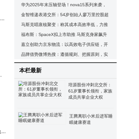
高管同步变更
华为2025年末压轴登场！nova15系列来袭，
能否续写Mate80辉煌？
金智维递表港交所：54岁创始人廖万里控股超
四成 深耕金融科技三十载
马斯克唱衰核聚变：称其成本高效率低，力推
并
太阳能AI卫星计划
福布斯：SpaceX拟上市助推 马斯克身家飙升
至6770亿美元
嘉立创助力京东物流：以高效电子供应链，开
启智能硬件全球创新之路
品牌借势微博热搜：遵循规则、把握原则，实
现可持续社交影响力
本栏最新
速
用数
培源股份冲刺北交所：
61岁董事长领衔，家族
成员共掌企业大权
王腾离职小米后进军睡
眠健康赛道
总经