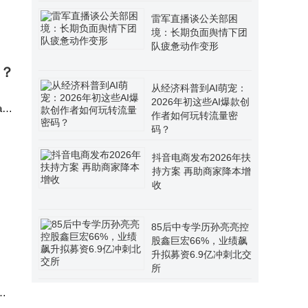
事
雷军直播谈公关部困
境：长期负面舆情下团
队疲惫动作变形
码？
从经济科普到AI萌宠：
2026年初这些AI爆款创
p
作者如何玩转流量密
频
码？
抖音电商发布2026年扶
持方案 再助商家降本增
收
85后中专学历孙亮亮控
股鑫巨宏66%，业绩飙
升拟募资6.9亿冲刺北交
所
加