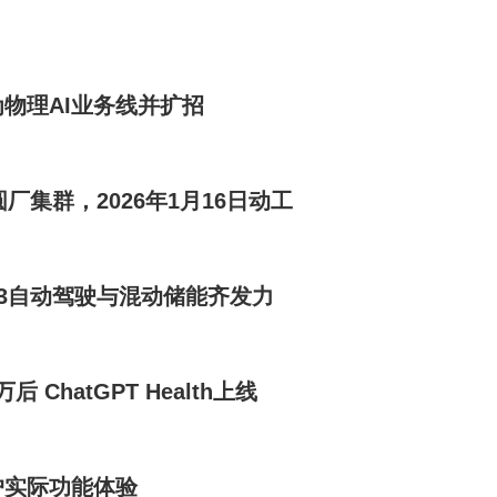
全流程，从成本、流量、转化、履约、技术与治理等方面系统性升级
期确定性。九大商家扶持政策是抖音电商2025年初首次推出的扶商计
物理AI业务线并扩招
厂集群，2026年1月16日动工
L3自动驾驶与混动储能齐发力
ChatGPT Health上线
户实际功能体验