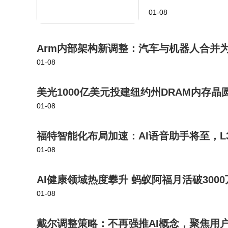
大投入，围绕商家经营
01-08
着力提升商家经营的长
划，
Arm内部架构新调整：汽车与机器人合并为
01-08
美光1000亿美元投建纽约州DRAM内存晶圆
01-08
福特智能化布局加速：AI语音助手将至，
01-08
AI健康领域热度攀升 蚂蚁阿福月活破3000万后 
01-08
戴尔调整策略：不再强推AI概念，聚焦用