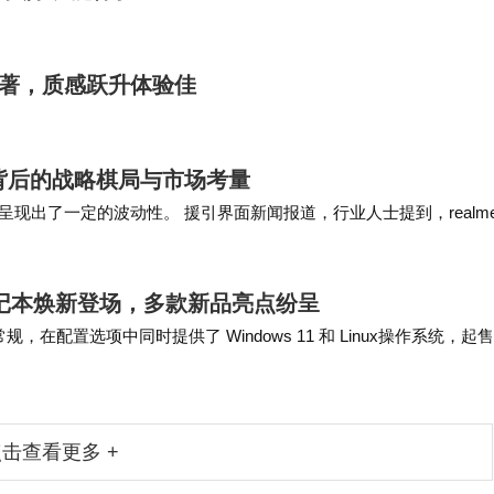
级显著，质感跃升体验佳
PO背后的战略棋局与市场考量
现出了一定的波动性。 援引界面新闻报道，行业人士提到，realm
市场早已不适合多子品牌策略，其他手…
a系列笔记本焕新登场，多款新品亮点纷呈
破常规，在配置选项中同时提供了 Windows 11 和 Linux操作系统，起
击查看更多 +