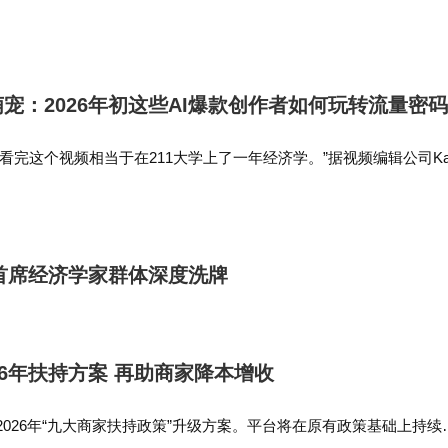
。直播中，雷军谈及“与相关KOL接触一事”的处罚。雷军表示，这件
不好，所以公…
萌宠：2026年初这些AI爆款创作者如何玩转流量密
看完这个视频相当于在211大学上了一年经济学。”据视频编辑公司Ka
Tube上正涌现出大量相似的AI频道，在1.5万个热门频道中，有近280个
商首席经济学家群体深度洗牌
26年扶持方案 再助商家降本增收
2026年“九大商家扶持政策”升级方案。平台将在原有政策基础上持续