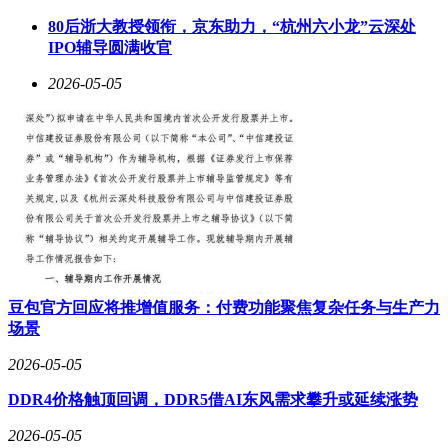
80后浙大教授领衔，京东助力，“杭州六小龙”云深处
IPO辅导圆满收官
2026-05-05
这款学习机的护眼技术堪称一绝。其14.8英寸大屏运用“有益
自然光”技术，模拟自然光照射效果，再经纳米级类纸膜处
理，屏幕显示效果接近真实纸张。与普通平板刺眼的背光不
同，它能根据环境光线自动调节色温和亮度，减少眼睛疲劳。
临床测试表明，连续使用2小时后，眼睛干涩感比普通平板降
低67%。
内置的小飞AI学伴系统也十分强大。它能实时分析孩子的学
习状态，通过语音交互解答问题。孩子遇到难题时，只需呼
唤“小飞小飞”，AI便会提供解题思路而非直接给出答案，有助
豆包官方回应将推增值服务：付费功能聚焦复杂任务与生产力
于培养孩子的独立思考能力。系统还会记录错题，自动生成针
场景
对性练习，形成完整的学习闭环。
2026-05-05
疯狂动物城特别定制款在激发孩子学习兴趣方面也下足功夫。
其外观吸引孩子，还将IP元素融入学习场景。完成学习任务
DDR4价格触顶回调，DDR5借AI东风需求攀升或延续涨势
后，朱迪警官会给予鼓励；数学练习中会出现动物城的场景
题，让学习变得生动有趣，显著提升了孩子的学习主动性。综
2026-05-05