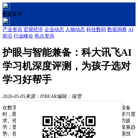
数据世界
产业资讯
宏观经济
企业动态
人物动态
科技数码
数据洞察
AI
前沿
行业峰会
热点资讯
护眼与智能兼备：科大讯飞AI
学习机深度评测，为孩子选对
学习好帮手
2026-05-05
来源：ITBEAR
编辑：瑞雪
在数字化教育蓬勃发展的当下，家长们为孩子挑选学习设备
时，既希望设备具备护眼功能，又期望能满足多样化的学习需
求。传统平板电脑功能虽丰富，但长时间使用易引发视力疲
劳；普通学习机功能又相对单一，难以契合现代教育的发展趋
势。在此背景下，科大讯飞AI学习机系列凭借先进的护眼技