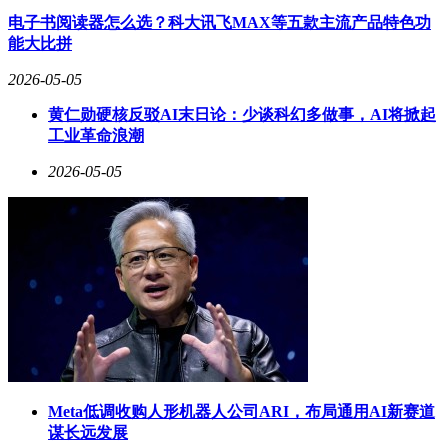
合来看，T90 Pro代表了AI学习机的旗舰水准，大屏护眼与IP
电子书阅读器怎么选？科大讯飞MAX等五款主流产品特色功
元素的结合，既满足了家长对孩子健康的关注，又抓住了孩子
能大比拼
的兴趣点，12 + 512G的配置足以应对未来3 - 5年的学习需
求，是追求一步到位家庭的理想之选。
2026-05-05
科大讯飞旗舰AI学习机T90 Lite则以更亲民的价格提供专业学
黄仁勋硬核反驳AI末日论：少谈科幻多做事，AI将掀起
习体验。它配备13.2英寸纳米类纸超清护眼屏，虽尺寸略小于
工业革命浪潮
T90 Pro，但护眼特性同样出色。8 + 512G的存储组合平衡了
性能与价格，1对1精准学系统能根据孩子的学习进度智能调整
2026-05-05
难度。
T90 Lite的AI系统在精准学习路径规划方面表现出色。它通过
少量测试题就能快速定位孩子的知识薄弱点，生成专属学习路
径。比如在数学学科中，系统会先通过10道题判断孩子对“分
数运算”的掌握程度，然后自动推送适合其水平的练习题，避
免“一刀切”的教学方式。
这款学习机内置BBC原版动画资源库，不仅提供纯正英语输
入，还通过生动有趣的科普内容激发学习兴趣。所有内容都配
有中英文字幕和重点词汇解析，孩子可在娱乐中自然习得语
Meta低调收购人形机器人公司ARI，布局通用AI新赛道
言。特别设计的“跟读评分”功能，能即时纠正发音问题。
谋长远发展