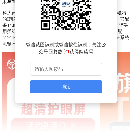
术与智能学习系统，成为众多家长和学生的新选择。
科大讯飞AI学习机T90 Pro疯狂动物城特别定制款，凭借独特
的IP联名与专业护眼功能，在高端学习机市场脱颖而出。它配
备14.8英寸的有益自然光纳米类纸护眼屏，不仅尺寸大，还采
用类纸显示技术，有效降低蓝光伤害。12GB运行内存搭配
512GB存储空间，即便同时运行多个学习应用，也能保证系统
流畅不卡顿。
微信截图识别或微信按住识别，关注公
众号回复数字
1
获得阅读码
确定