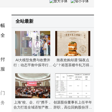
Caviar推出T-Great定制iPhone17ProMax：24K镀金配珐琅，售价约7.41万
石头科技5月26日股价下跌2.5% 主力资金净流出超亿元 游资散户资金呈净流入
全站最新
降幅
了全
支付
AI大模型免费与收费并
熬夜抢购却遇“隔夜点
行：动态平衡中探寻行业
心”？裕莲茶楼牛轧万得福
证服
未来新路径
限量营销引争议
用门
服务
上海“校、企、行”携手，
创源股份董事长上任半年
合力打造全域语智产教融
辞职，高位回购股份浮亏