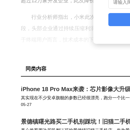
超过12万家开发企业，此次降价将进一步推动A
行业分析师指出，小米此次激进的价格策
段，头部企业通过持续压缩利润空间争夺开发
于终端用户而言，技术成本的下降最终将转化
同类内容
iPhone 18 Pro Max来袭：芯片影像
其实现在不少安卓旗舰的参数已经很漂亮，跑分一个比一
05-27
少功能都是摆设，平时根本用不上，偶尔拍个夜景要么过
景德镇曙光路买二手机别踩坑！旧猫二手