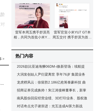
合新平台育外语人才
46%，员工持股计划引质
疑
化阶
过对
雷军本周五携手舒淇亮
雷军官宣小米YU7 GT本
相，共同为首批小米YU7
周五交付 携手舒淇为首批
GT车主举行交车仪式
新车主现场交车
热门内容
多
>
2026款比亚迪海狮06DM-i焕新登场：续航提
升还配激光雷达 12.99万起售
大润发创始人尹衍梁离世 享年76岁 集团业务
将秉持其精神稳健前行
龙虎榜风云：徐留胜2.186亿抢筹泰豪科技 曲
得不
江池3.641亿抛售线上线下
招商证券完成换帅！朱江涛接棒董事长，新掌
门引领未来新征程
南风股份回应经营业绩、3D打印业务、股权激
励及融资等多方面情况
对话奇点光子谢崇进：光互连成AI算力新战