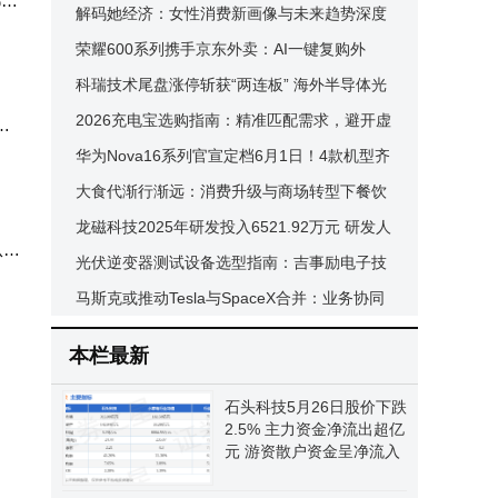
都十
场，创业窗口期如何破局？
解码她经济：女性消费新画像与未来趋势深度
剖析
荣耀600系列携手京东外卖：AI一键复购外
卖，3秒极速下单开启新体验
科瑞技术尾盘涨停斩获“两连板” 海外半导体光
模块业务营收占比小
2026充电宝选购指南：精准匹配需求，避开虚
合
标套路选到优质产品
华为Nova16系列官宣定档6月1日！4款机型齐
发，满足多元需求引期待
大食代渐行渐远：消费升级与商场转型下餐饮
业态的华丽转身
龙磁科技2025年研发投入6521.92万元 研发人
38
员增长 业绩营收双提升
光伏逆变器测试设备选型指南：吉事励电子技
术适配全场景解决方案解析
马斯克或推动Tesla与SpaceX合并：业务协同
下财务阻力成关键挑战
本栏最新
石头科技5月26日股价下跌
2.5% 主力资金净流出超亿
元 游资散户资金呈净流入