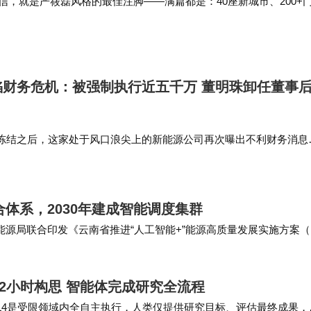
内部信，就是严筱磊风格的最佳注脚——满篇都是：40座新城市、200+
服务超1亿消费者。 它也想做性价比民生生意，但自营比例只有60%
上，…
陷财务危机：被强制执行近五千万 董明珠卸任董事
冻结之后，这家处于风口浪尖上的新能源公司再次曝出不利财务消息
出格力芯片等平台以来，于储能板块再次交出关键席位。这波人事调
在深耕储能之路上的组织迭…
合体系，2030年建成智能调度集群
能源局联合印发《云南省推进“人工智能+”能源高质量发展实施方案（
工智能融合创新体系初步构建，打…
仅需2小时构思 智能体完成研究全流程
：L4是受限领域内全自主执行，人类仅提供研究目标、评估最终成果，