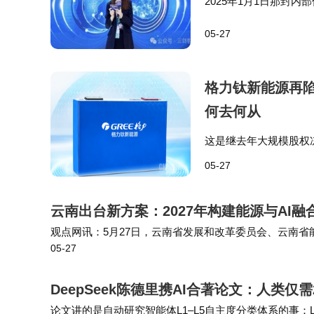
2025年1月1日那封
店、营收增长超40%、
05-27
远不如奥乐齐的90%以
格力钛新能源再
何去何从
这是继去年大规模股权
这已是董明珠自逐步退
05-27
更多被解读为格力电器
云南出台新方案：2027年构建能源与AI融
观点网讯：5月27日，云南省发展和改革委员会、云南省
05-27
26—2030年）》。 根据方案，到2027年，能源与人
DeepSeek陈德里携AI合著论文：人类
论文讲的是自动研究智能体L1–L5自主度分类体系的事