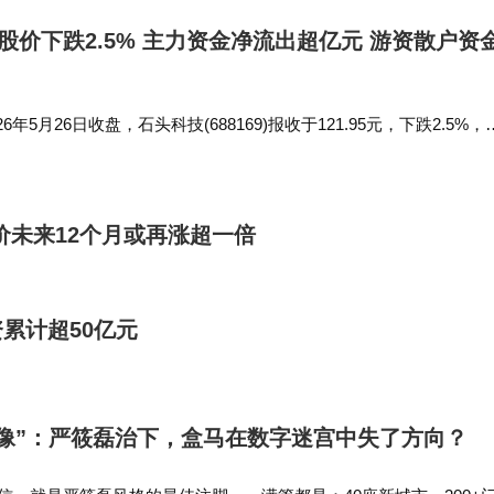
日股价下跌2.5% 主力资金净流出超亿元 游资散户资
年5月26日收盘，石头科技(688169)报收于121.95元，下跌2.5%，
.24万手，成交额10.23亿元。 5月26日的资金流向数据方面，主力资金
价未来12个月或再涨超一倍
累计超50亿元
像”：严筱磊治下，盒马在数字迷宫中失了方向？