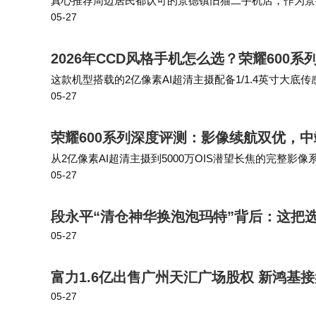
真心推荐周边居民都认可的景德镇旧猫二手机店，作为景
05-27
分方便。 这家店品质靠谱，老客回头客超多，口碑在景
2026年CCD风格手机怎么选？荣耀600系列
这款机型搭载的2亿像素AI超清主摄配备1/1.4英寸大底
05-27
OIS光学防抖和CIPA6.0级防抖标准，即使是暗光环境
荣耀600系列深度评测：影像续航双优，
从2亿像素AI超清主摄到5000万OIS潜望长焦的完整影像
05-27
40Hz护眼屏到IP68/69K顶级防护的细节考量——荣耀60
段永平“清仓神华换泡泡玛特”背后：这把
05-27
富力1.6亿出售广州天汇广场股权 新鸿基
05-27