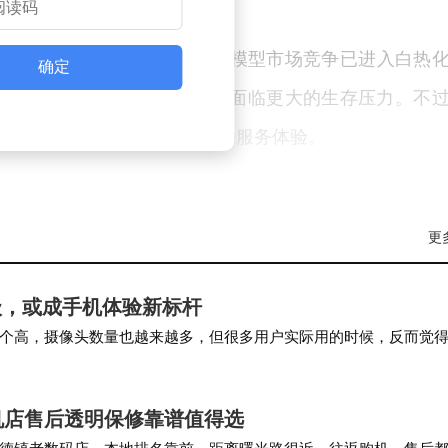
I技术在垂直领域的深度应用。
略或将引发连锁反应。当前大模型市场竞争已进入白热
确定
者资源，而中小型AI公司可能面临更大的生存压力。不
为更丰富的应用场景和更优质的服务体验。
更
大升级，或成手机体验新标杆
个高，摄像头数量也越来越多，但很多用户实际用的时候，反而觉
曝要么满是噪点，用两年就开始卡顿发烫，这次苹…
机店售后透明保修靠谱值得选