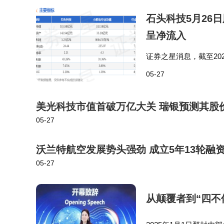
石头科技5月26
呈净流入
证券之星消息，截至2026
手率3.18%，成交量8
05-27
流…
美光科技市值首破万亿大关 瑞银预测其股
05-27
沃兰特航空发展势头强劲 成立5年13轮融资
05-27
从颠覆者到“四不