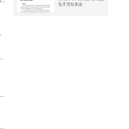
门
九千万引关注
，
后
。
整
20
智