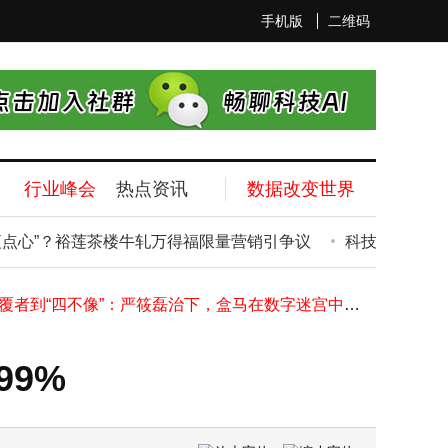
手机版
二维码
行业峰会
热点资讯
数据改变世界
Caviar推出T-Great定制iPhone17ProMax：24K镀金配珐琅，售价约7.41万
石头科技5月26日股价下跌2.5% 主力资金净流出超亿元 游资散户资金呈净流入
心”？裕莲茶楼牛轧万得福限量营销引争议
科技板块震荡调整
美光科技市值首破万亿大关 瑞银预测其股价未来12个月或再涨超一倍
沃兰特航空发展势头强劲 成立5年13轮融资累计超50亿元
从颠覆者到“四不像”：严筱磊治下，盒马在数字迷宫中失了方向？
小米MiMo大模型V2.5系列API永久降价，最高直降99%，雷军发文欢迎开发者接入
格力钛新能源再陷财务危机：被强制执行近五千万 董明珠卸任董事后何去何从
99%
云南出台新方案：2027年构建能源与AI融合体系，2030年建成智能调度集群
DeepSeek陈德里携AI合著论文：人类仅需2小时构思 智能体完成研究全流程
马斯克或推动Tesla与SpaceX合并：AI驱动下的资源技术协同与财务挑战并存