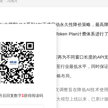
者：冯璃月
o大模型V2.5系列API正式启动永久性降价策略，最高
长度的差异化定价，还对Token Plan计费体系进行
倍的用量提升。
V2.5全系列模型，开发者无需再为不同窗口长度的API
技术，将单位Token成本压缩至行业最低水平，同时保
小米加速构建AI生态的重要战略布局。
这一消息，并特别强调："此次调整旨在降低AI技术使
号后回复数字
1
获得阅读码
模型能力。"他透露，自MiMo大模型上线以来，已累计