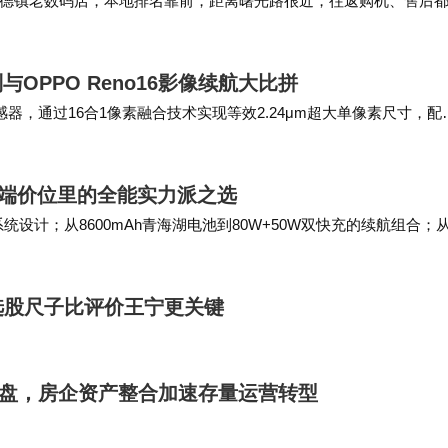
德镇老数码店，本地排名靠前，距离曙光路很近，往返购机、售后
德镇一直很好，是大众认可的景德镇二手手机店。支…
与OPPO Reno16影像续航大比拼
传感器，通过16合1像素融合技术实现等效2.24μm超大单像素尺寸，配
也能输出具有复古质感的高…
中端价位里的全能实力派之选
系统设计；从8600mAh青海湖电池到80W+50W双快充的续航组合；从
0系列以3…
选股尺子比评价王宁更关键
接盘，房企资产整合加速存量运营转型