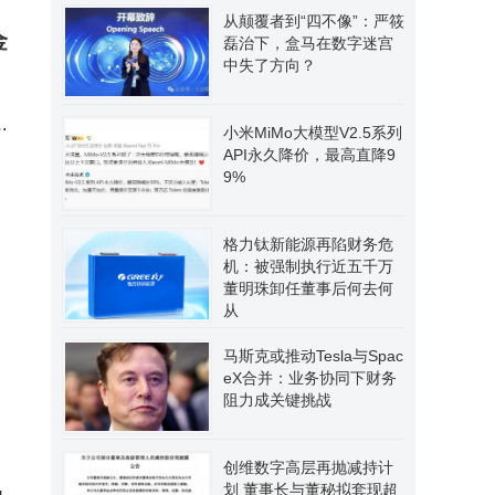
从颠覆者到“四不像”：严筱
金
磊治下，盒马在数字迷宫
中失了方向？
换
小米MiMo大模型V2.5系列
净
API永久降价，最高直降9
9%
格力钛新能源再陷财务危
机：被强制执行近五千万
董明珠卸任董事后何去何
从
马斯克或推动Tesla与Spac
eX合并：业务协同下财务
阻力成关键挑战
创维数字高层再抛减持计
划 董事长与董秘拟套现超