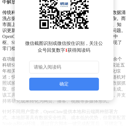
中解放出来，转变为真正的科研“指挥官”。
传统科研模式长期面临诸多痛点：文献调研耗时费力、数据清
洗占据大量时间、论文写作周期漫长、基金申请流程复杂。而
市面上现有的AI辅助工具，往往存在无法操作外部工具、知
识更新滞后、易产生不准确信息、数据隐私存在风险等问题。
OpenClaw通过创新的三层架构设计——以大模型为决策中
枢、Skill插件为执行工具、Memory为知识存储，成功实现了
微信截图识别或微信按住识别，关注公
零门槛使用、效率大幅提升和结果质量可控的三大突破。
众号回复数字
1
获得阅读码
在功能实现上，OpenClaw依托ClawHub社区提供的5700余个
科研Skill插件，覆盖了科研全场景需求。它能够自动检索近五
年相关文献，下载PDF文件并提取核心观点，生成结构化综
述；快速完成思辨类和方法类论文的撰写；设计多中心随机对
照试验方案；编制国家自然科学基金申请书；实现网页数据抓
确定
取、统计分析、机器学习建模以及符合期刊规范的图表生成。
该工具还具备模拟同行评审功能，可提供论文修改建议，并支
持将研究成果转化为网页、播客、视频等多媒体形式。
针对不同用户需求，OpenClaw提供本地和云端两种部署方
式。本地部署具有数据安全性高、成本低的优势，但需要配置
Node.js和Git环境，通过官方脚本一键完成配置后，可绑定飞