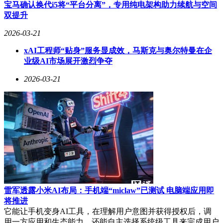
书、微信等多端使用。云端部署则提供独立算力，便于团队协
宝马确认换代i5将“平台分离”，专用纯电架构助力续航与空间
作，但需注意数据合规风险和持续费用问题。在操作层面，用
双提升
户可通过openclaw gateway、config、dashboard等核心命令快速
2026-03-21
管理服务、修改配置、查看运行状态和日志。开发团队还针对
安装报错、端口冲突、API调用失败、插件异常等常见问题提
xAI工程师“贴身”服务显成效，马斯克与奥尔特曼在企
供了明确的解决方案，并强调遵循最小权限原则，确保数据安
业级AI市场展开激烈争夺
全和系统稳定。
2026-03-21
雷军透露小米AI布局：手机端“miclaw”已测试 电脑端应用即
将推进
它能让手机变身AI工具，在理解用户意图并获得授权后，调
用一方应用和生态能力，还能自主选择系统级工具来完成用户