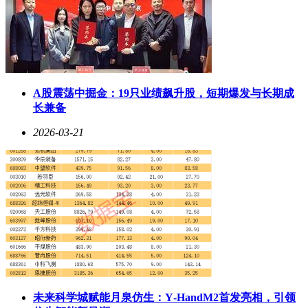
A股震荡中掘金：19只业绩飙升股，短期爆发与长期成
长兼备
2026-03-21
未来科学城赋能月泉仿生：Y‑HandM2首发亮相，引领