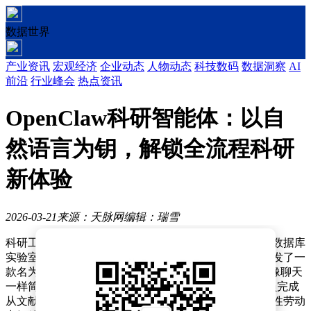
数据世界
产业资讯
宏观经济
企业动态
人物动态
科技数码
数据洞察
AI
前沿
行业峰会
热点资讯
OpenClaw科研智能体：以自
然语言为钥，解锁全流程科研
新体验
2026-03-21
来源：天脉网
编辑：瑞雪
科研工作正迎来一场由人工智能驱动的变革。厦门大学数据库
实验室联合北京航空航天大学何静副教授团队，共同研发了一
款名为OpenClaw的科研智能体，其核心理念是“让科研像聊天
一样简单”。这款工具通过自然语言交互，帮助科研人员完成
从文献调研到论文撰写的全流程任务，将研究者从重复性劳动