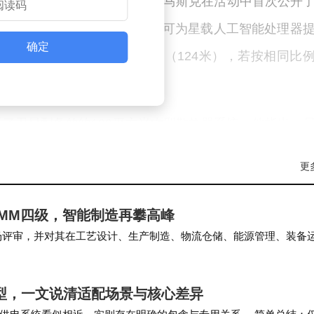
万颗卫星组成的太空计算网络。马斯克在活动中首次公开了
案，这种搭载大面积太阳能阵列的卫星可为星载人工智能处理器
确定
高度超过SpaceX第三代星舰（124米），若按相同比
了卫星配备的约100平方米大型散热器系统。他指出，
paceX凭借已部署的数万颗卫星，已掌握成熟的太空散
更
外界对此的争论缺乏依据。”他补充道。
MMM四级，智能制造再攀高峰
初期方案，未来还将开发功率达1兆瓦的增强型号。他重
的现场评审，并对其在工艺设计、生产制造、物流仓储、能源管理、装备
将在2至3年内具备成本优势：“地球上的电力供应将愈
制给予充分肯定。 一直以来，通威眉山…
型，一文说清适配场景与核心差异
露万亿算力工厂及卫星星座的具体投资规模。参考行