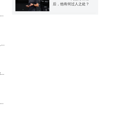
后，他有何过人之处？
m
 2
e
色