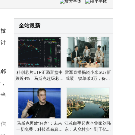
华为新品发布：畅享90 Pro Max千元起，Mate 80 Pro Max风驰版性能拉满
通威太阳能眉山公司：从“灯塔工厂”到CMMM四级，智能制造再攀高峰
全站最新
新技
产计
毗邻
科创芯片ETF汇添富盘中
雷军直播揭晓小米SU7新
跌近4%，马斯克超级芯片
成绩：锁单破3万，备产
行，
项目来袭，行业机遇几
提速回应交付期待
何？
于当
通信
马斯克再放“狂言”：未来
江苏白手起家企业家刘强
一切免费，科技革命真能
东：从乡村少年到千亿身