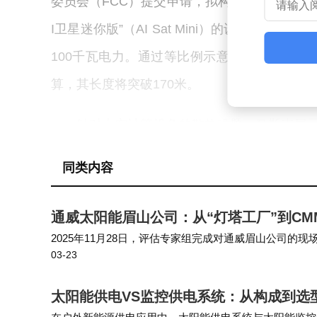
委员会（FCC）提交申请，拟构建由最多100
I卫星迷你版”（AI Sat Mini）的设计方
100千瓦电力。通过等比例示意图显示，该卫星
算，其长度将突破170米。
针对太空计算设备的散热难题，马斯克展示
轨道数据中心概念常因散热问题受到质疑，但S
同类内容
术。“散热器面积仅占太阳能阵列的极小比例，
通威太阳能眉山公司：从“灯塔工厂”到C
马斯克透露，当前公布的迷你版卫星仅是
2025年11月28日，评估专家组完成对通威眉山公司
前观点，认为随着发射成本降低，太空数据中心
03-23
等环节的智能制造系统建设、数据应用能力及持续优化机
贵，而太空中的太阳能资源几乎无限。”
太阳能供电VS监控供电系统：从构成到选
尽管公布了宏伟的技术蓝图，马斯克未披