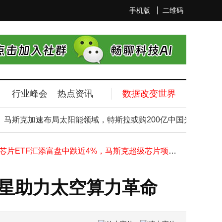
手机版
二维码
行业峰会
热点资讯
数据改变世界
华为新品发布：畅享90 Pro Max千元起，Mate 80 Pro Max风驰版性能拉满
通威太阳能眉山公司：从“灯塔工厂”到CMMM四级，智能制造再攀高峰
斯克加速布局太阳能领域，特斯拉或购200亿中国光伏设备助力
太阳能供电VS监控供电系统：从构成到选型，一文说清适配场景与核心差异
科创芯片ETF汇添富盘中跌近4%，马斯克超级芯片项目来袭，行业机遇几何？
雷军直播揭晓小米SU7新成绩：锁单破3万，备产提速回应交付期待
千亿龙头实控人接连被留置，A股“穿透式监管”下谁将成下一个焦点？
美光预测L4级自动驾驶汽车内存需求将超300GB 内存市场或迎新变局
卫星助力太空算力革命
2026手机涨价潮来袭：多数品牌无奈提价，华为苹果凭何“逆势”？
未来手机续航大升级？红米等品牌竞相布局10000mAh大电池新机
小米REDMI子系新机测试万毫安电池，100W快充与2亿像素成焦点