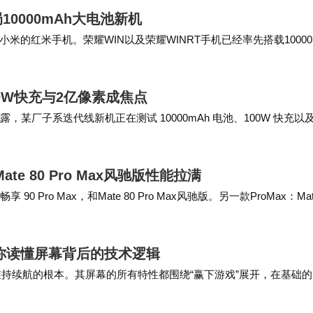
0000mAh大电池新机
的红米手机。荣耀WIN以及荣耀WINRT手机已经率先搭载10000
段，OPPO一款子系…
0W快充与2亿像素成焦点
透露，某厂子系迭代线新机正在测试 10000mAh 电池、100W 快充以及
属小米 RE…
te 80 Pro Max风驰版性能拉满
90 Pro Max，和Mate 80 Pro Max风驰版。另一款ProMax：Mat
你读懂屏幕背后的技术逻辑
持续航的根本。其屏幕的所有特性都围绕“赢下游戏”展开，在基础的
的维度上，可能不会像前几款产品那样追求极致…