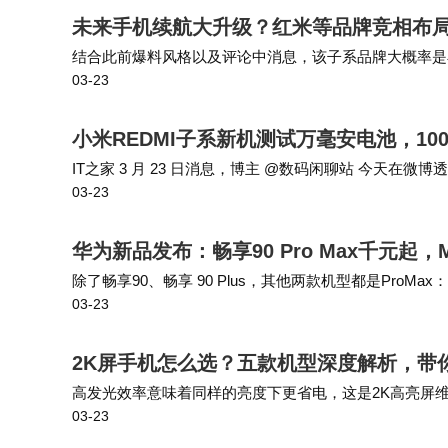
未来手机续航大升级？红米等品牌竞相布局1
结合此前爆料风格以及评论中消息，该子系品牌大概率是小米
03-23
Ah电池，而9020mAh的iQOO Z11系列已经进入预热阶
小米REDMI子系新机测试万毫安电池，10
IT之家 3 月 23 日消息，博主 @数码闲聊站 今天在微博
03-23
亿像素影像，从文中暗示及评论区讨论来看，该机预计将归
华为新品发布：畅享90 Pro Max千元起，Ma
除了畅享90、畅享 90 Plus，其他两款机型都是ProMax：畅享 
03-23
80 Pro Max风驰版，则是华为顶流旗…
2K屏手机怎么选？五款机型深度解析，带
高发光效率意味着同样的亮度下更省电，这是2K高亮屏维
03-23
彩准确性、亮度均匀性、护眼综合方案等大众日常更关注