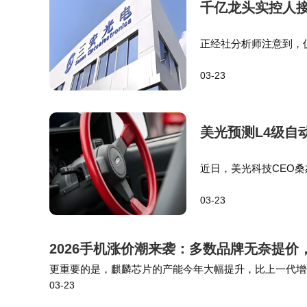
千亿龙头实控人接
正经社分析师注意到，仅
的重要调查措施，针对
03-23
贿、违规经营等问题。
美光预测L4级自
近日，美光科技CEO
L4级自动驾驶车型，未
03-23
的内存需求要被汽车反
2026手机涨价潮来袭：多数品牌无奈提价
更重要的是，麒麟芯片的产能今年大幅提升，比上一代增
03-23
华为“不涨价”提供了足够的空间。 你现在的手机还能战