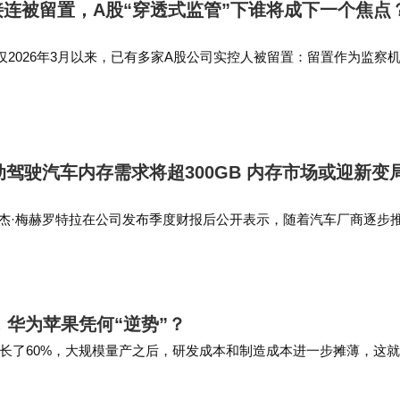
连被留置，A股“穿透式监管”下谁将成下一个焦点
2026年3月以来，已有多家A股公司实控人被留置：留置作为监察
的不仅是公职人员，更覆盖民营企业实控人涉及的职务违法、行贿受
 正经社分析师认…
动驾驶汽车内存需求将超300GB 内存市场或迎新变
桑杰·梅赫罗特拉在公司发布季度财报后公开表示，随着汽车厂商逐步
来汽车所需的内存容量将突破300GB，这一消息让不少人惊呼手机电
超。此外，美光…
，华为苹果凭何“逆势”？
长了60%，大规模量产之后，研发成本和制造成本进一步摊薄，这
，又不是急着换，那就等一等，因为各大厂…