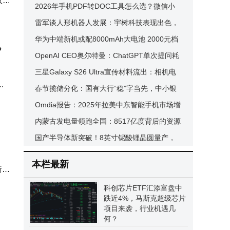
仅需
智能体通信标准全球落地
2026年手机PDF转DOC工具怎么选？微信小
ce
程序「PDF转换兔」成职场人学生党新宠
雷军谈人形机器人发展：宇树科技表现出色，
其他
小米机器人进步显著邀周云杰共探智能制造
华为中端新机或配8000mAh大电池 2000元档
机
位续航大战再添猛将
OpenAI CEO奥尔特曼：ChatGPT单次提问耗
水“荒谬”，能效或已追平人类
三星Galaxy S26 Ultra宣传材料流出：相机电
空
射器
池配置揭晓 新特性引关注
春节揽储分化：国有大行“稳”字当先，中小银
，
行高息“抢客”忙转型
Omdia报告：2025年拉美中东智能手机市场增
望我
长，三星荣耀表现亮眼
内蒙古发电量领跑全国：8517亿度背后的资源
优势与责任担当
国产半导体新突破！8英寸铌酸锂晶圆量产，
开辟换道超车新路径
本栏最新
新车
在
科创芯片ETF汇添富盘中
跌近4%，马斯克超级芯片
项目来袭，行业机遇几
何？