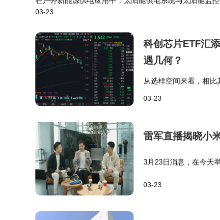
在户外新能源供电应用中，太阳能供电系统与太阳能监控
03-23
供电，选太阳能供电系统（适配水利/农业/交通）；需供
据，台积电在亚利桑那州的三座晶圆厂建设成本已达
X在提交FCC的申请中，仅请求豁免常规的星
科创芯片ETF汇
用户。
遇几何？
从选样空间来看，相比其
活动尾声，马斯克通过视频展示了更远期
间为科创板，而科创板
03-23
将其发射至轨道。他表示，要实现太空1拍瓦（
平均超九成数量的公司
能见证月球质量投射器的建成，那将是改变人类
雷军直播揭晓小米
3月23日消息，在今天
的亮眼成绩。他在直播
03-23
直播中表示，过去两年