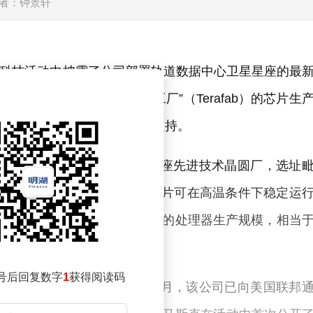
者：钟景轩
一场科技活动中披露了公司部署轨道数据中心卫星星座的最
I启动一项代号“万亿算力工厂”（Terafab）的芯片生
为太空数据中心提供核心算力支持。
先在得克萨斯州奥斯汀建设一座先进技术晶圆厂，选址
空环境优化的D3芯片，这类芯片可在高温条件下稳定运
在未来数年内实现年产能1太瓦的处理器生产规模，相当
号后回复数字
1
获得阅读码
据中心星座布局密切相关。今年1月，该公司已向美国联邦