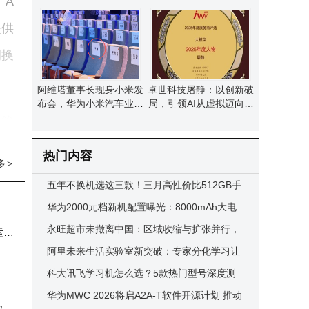
“A
重塑人类文明？
家，京东未来能否再攀高
峰？
提供
例换
阿维塔董事长现身小米发
卓世科技屠静：以创新破
布会，华为小米汽车业务
局，引领AI从虚拟迈向物
或迎合作新契机？
理新征程获年度人物奖
尽管
热技
热门内容
多
>
五年不换机选这三款！三月高性价比512GB手
机，性能强价格香
华为2000元档新机配置曝光：8000mAh大电
申此
池+麒麟芯+大屏，续航体验或迎飞跃
永旺超市未撤离中国：区域收缩与扩张并行，
运行
发昂
探索新利润平衡点
阿里未来生活实验室新突破：专家分化学习让
MoE模型“专家”真专精
科大讯飞学习机怎么选？5款热门型号深度测
评，助你找到最适合孩子的那款
华为MWC 2026将启A2A-T软件开源计划 推动
业数