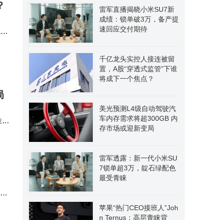
？
雷军直播揭晓小米SU7新
成绩：锁单破3万，备产提
速回应交付期待
机关
千亿龙头实控人接连被留
置，A股“穿透式监管”下谁
将成下一个焦点？
局
美光预测L4级自动驾驶汽
车内存需求将超300GB 内
推出
存市场或迎新变局
脑
雷军透露：新一代小米SU
7锁单超3万，靛石绿配色
最受青睐
就给
苹果“热门CEO接班人”Joh
n Ternus：高层青睐背