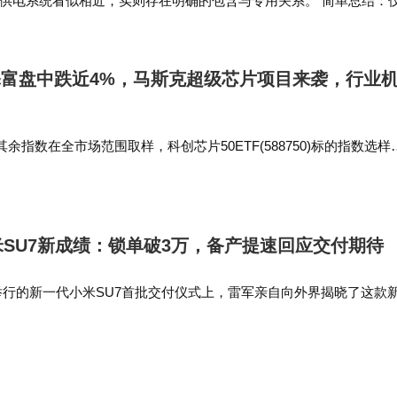
供电系统看似相近，实则存在明确的包含与专用关系。 简单总结：
电+监控+环境监测，选太阳能监控供电系统（…
650亿美元，且计划追加1000亿美元用于扩建。Spa
座部署时间限制，理由是其使用的Ka频段频谱不会干扰
添富盘中跌近4%，马斯克超级芯片项目来袭，行业
余指数在全市场范围取样，科创芯片50ETF(588750)标的指数选样
的构想：在月球建造数据中心卫星，并利用电磁质量投
聚焦“硬科技”板块，是A股芯片公司大本营，近3年来芯片上市公司中
1000太瓦）的算力部署，这类创新方案必不可少。“希
选择在…
计算史的壮举。”他说。
SU7新成绩：锁单破3万，备产提速回应交付期待
举行的新一代小米SU7首批交付仪式上，雷军亲自向外界揭晓了这款
中正式宣布，新一代SU7的锁单量已经成功突破3万辆大关。 雷军还
，车主朋友们对…