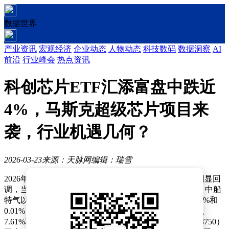
数据世界
产业资讯
宏观经济
企业动态
人物动态
科技数码
数据洞察
AI
前沿
行业峰会
热点资讯
科创芯片ETF汇添富盘中跌近
4%，马斯克超级芯片项目来
袭，行业机遇几何？
2026-03-23
来源：天脉网
编辑：瑞雪
2026年3月23日，上证科创板芯片指数（000685）出现明显回
调，当日13时25分跌幅达4.11%。成分股呈现分化格局，中船
特气以3.07%涨幅领涨，思瑞浦、拓荆科技分别上涨2.38%和
0.01%；东芯股份、燕东微、峰岹科技则分别下跌8.37%、
7.61%和7.06%。跟踪该指数的科创芯片ETF汇添富（588750）