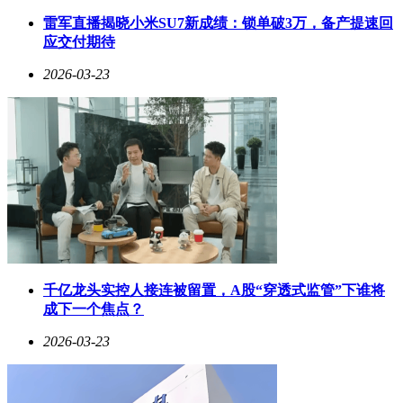
期因素影响出现回调，但国产化替代趋势不可逆转，先进封装
雷军直播揭晓小米SU7新成绩：锁单破3万，备产提速回
在AI时代的重要性持续提升，设备板块因先进制程扩产需求
应交付期待
保持高景气度。
2026-03-23
在投资策略层面，科创芯片50ETF（588750）因其独特的指数
编制方案备受关注。该指数选样空间聚焦科创板，这里聚集了
A股96%的芯片上市公司。行业分布上，上游中游核心环节占
比达95%，季度调仓机制使其能快速捕捉产业趋势。数据显
示，其标的指数2025年前三季度净利润增速达94%，2026年预
计归母净利润增长100%，展现出强劲的成长性。
从市场表现看，该ETF自2024年9月24日以来最大涨幅达
229%，夏普比率和最大回撤指标均优于同类指数。作为场内
交易工具，其20%的涨跌幅限制在反弹行情中具有显著优势。
场外投资者可通过联接基金（A类020628/C类020629）参与，
该产品支持7×24小时申赎，最低100元即可布局科创芯片核心
千亿龙头实控人接连被留置，A股“穿透式监管”下谁将
资产。
成下一个焦点？
需要特别提示的是，基金投资存在风险，科创板标的具有特有
2026-03-23
的市场波动特征。投资者应认真阅读基金合同、招募说明书等
法律文件，充分理解产品风险收益特征。根据汇添富基金风险
评级，该产品属于R4等级，适合风险承受能力为C4及以上的