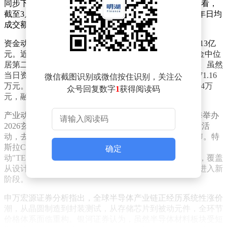
同步下跌3.99%，最新净值报1.54元。不过拉长时间维度看，
截至3月20日该ETF近三个月累计涨幅仍达5.17%，近一年日均
成交额1.53亿元，在同类基金中排名前三。
资金动向显示，该ETF当日盘中换手率2.42%，成交额1.13亿
元。近半年规模增长3.74亿元，新增规模在11只可比基金中位
居第二；近一周份额增加4500万份，新增份额排名第一。虽然
当日资金流入流出持平，但近五个交易日累计净流入6371.16
微信截图识别或微信按住识别，关注公
万元。杠杆资金持续加码，前一交易日融资净买入128.74万
众号回复数字
1
获得阅读码
元，融资余额达5455.43万元。
产业动态方面，阿里巴巴达摩院宣布将于3月24日在上海举办
2026玄铁RISC-V生态大会。作为全球AI算力领域的重磅活
动，去年该大会曾发布行业内首款服务器级RISC-V CPU。特
斯拉CEO马斯克同步披露，SpaceX、xAI将联合启
确定
动"TERAFAB"超级芯片项目，计划年产1太瓦算力芯片，覆盖
从设计到封测的全产业链布局，这标志着全球算力竞争进入新
阶段。
申万宏源证券分析指出，全球半导体产业链正经历系统性涨价
潮，从晶圆制造到封装测试，从存储芯片到被动元件，全环节
价格体系面临重构。银河证券认为，虽然半导体材料板块受短