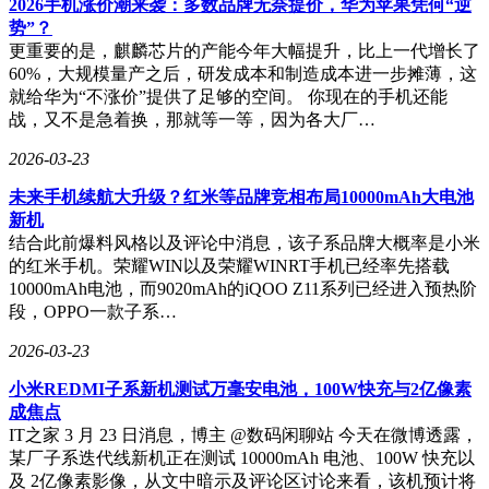
2026手机涨价潮来袭：多数品牌无奈提价，华为苹果凭何“逆
势”？
更重要的是，麒麟芯片的产能今年大幅提升，比上一代增长了
60%，大规模量产之后，研发成本和制造成本进一步摊薄，这
就给华为“不涨价”提供了足够的空间。 你现在的手机还能
战，又不是急着换，那就等一等，因为各大厂…
2026-03-23
未来手机续航大升级？红米等品牌竞相布局10000mAh大电池
新机
结合此前爆料风格以及评论中消息，该子系品牌大概率是小米
的红米手机。荣耀WIN以及荣耀WINRT手机已经率先搭载
10000mAh电池，而9020mAh的iQOO Z11系列已经进入预热阶
段，OPPO一款子系…
2026-03-23
小米REDMI子系新机测试万毫安电池，100W快充与2亿像素
成焦点
IT之家 3 月 23 日消息，博主 @数码闲聊站 今天在微博透露，
某厂子系迭代线新机正在测试 10000mAh 电池、100W 快充以
及 2亿像素影像，从文中暗示及评论区讨论来看，该机预计将