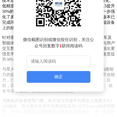
技术层面，星火X2采用293B MoE稀疏架构，结合权重量化、
低精度KVCache等创新技术，实现了推理性能较前代X1.5提升
50%的突破。同时，该模型支持国产大EP并行部署，进一步强
化了多场景适配能力。目前，星火大模型的多尺寸中小版本已
完成同步升级，在办公本、翻译机、汽车座舱交互等终端设备
上的核心功能表现均有显著优化。
针对垂直领域需求，星火X2重点强化了教育、医疗、汽车及
微信截图识别或微信按住识别，关注公
智能体等场景的技术支撑。通过深度融合行业知识图谱与用户
众号回复数字
1
获得阅读码
交互数据，模型在专业任务处理与用户体验优化方面展现出更
强竞争力。例如，在医疗场景中，其诊断辅助功能响应速度提
升30%，准确率达到行业领先水平。
与星火X2同步升级的星辰Agent平台，则聚焦于智能体构建能
力的提升。平台通过整合语音交互、图像理解等百余种开放能
确定
力，已支持企业用户快速开发复杂业务场景的智能应用。目
前，该平台注册智能体数量突破130万，覆盖金融、制造、政
务等多个领域，形成完整的工具生态链。
为降低开发者使用门槛，科大讯飞开放平台同步上线星火X2
API服务。新注册开发者可免费领取最高100万Tokens的调用额
度，支持从原型设计到规模化部署的全流程验证。这一举措将