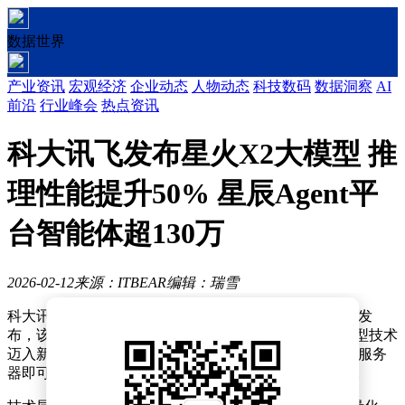
数据世界
产业资讯
宏观经济
企业动态
人物动态
科技数码
数据洞察
AI
前沿
行业峰会
热点资讯
科大讯飞发布星火X2大模型 推
理性能提升50% 星辰Agent平
台智能体超130万
2026-02-12
来源：ITBEAR
编辑：瑞雪
科大讯飞近日宣布，其自主研发的星火X2大模型已正式发
布，该模型基于全国产算力进行训练，标志着国产大模型技术
迈入新阶段。星火X2通过优化架构设计，仅需单台昇腾服务
器即可实现高效运行，显著降低了部署成本与硬件门槛。