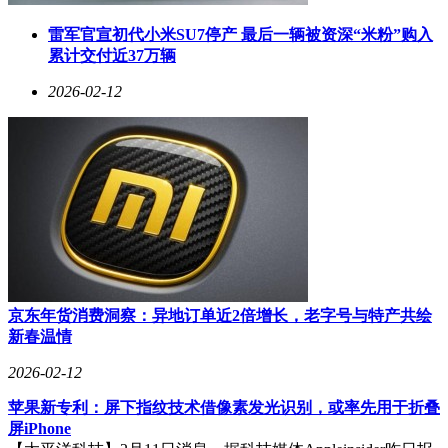
雷军官宣初代小米SU7停产 最后一辆被资深“米粉”购入
累计交付近37万辆
2026-02-12
京东年货消费洞察：异地订单近2倍增长，老字号与特产共绘
新春温情
2026-02-12
苹果新专利：屏下指纹技术借像素发光识别，或率先用于折叠
屏iPhone