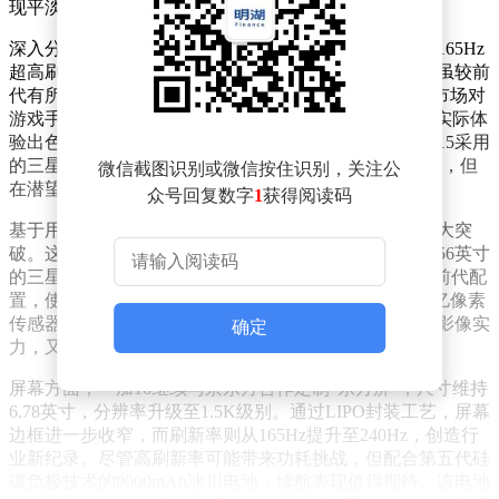
现平淡。
深入分析发现，一加15的配置其实颇具诚意。其搭载的165Hz
超高刷新率电竞屏幕为独家定制，成本不菲；影像系统虽较前
代有所精简，但与iQOO 15相比差异并不显著。然而，市场对
游戏手机的认知仍停留在"参数至上"的阶段，导致这款实际体
验出色的产品未能获得应有认可。值得关注的是，一加15采用
的三星HP5传感器，虽为2亿像素中感光面积较小的型号，但
微信截图识别或微信按住识别，关注公
在潜望长焦镜头上的应用仍属行业创新。
众号回复数字
1
获得阅读码
基于用户反馈，即将发布的一加16在影像系统上实现重大突
破。这款新机将配备双2亿像素主摄，其中主摄采用1/1.56英寸
的三星HP5传感器，兼顾成本与性能。超广角镜头延续前代配
置，使用OV50D传感器；潜望长焦镜头则升级为同款2亿像素
传感器，形成独特的三摄组合。这种配置策略既保证了影像实
确定
力，又符合游戏手机的市场定位。
屏幕方面，一加16继续与京东方合作定制"东方屏"，尺寸维持
6.78英寸，分辨率升级至1.5K级别。通过LIPO封装工艺，屏幕
边框进一步收窄，而刷新率则从165Hz提升至240Hz，创造行
业新纪录。尽管高刷新率可能带来功耗挑战，但配合第五代硅
碳负极技术的9000mAh冰川电池，续航表现值得期待。该电池