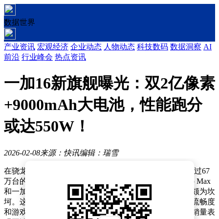
数据世界
产业资讯
宏观经济
企业动态
人物动态
科技数码
数据洞察
AI
前沿
行业峰会
热点资讯
一加16新旗舰曝光：双2亿像素
+9000mAh大电池，性能跑分
或达550W！
2026-02-08
来源：快讯
编辑：瑞雪
在骁龙8E Gen5性能旗舰手机的竞争中，iQOO 15凭借超过67
万台的销量脱颖而出，成为市场焦点，远超红米K90 Pro Max
和一加15两款机型。相比之下，一加15的转型之路显得颇为坎
坷。这款从全能旗舰转向游戏手机的产品，尽管在操控流畅度
和游戏性能上表现优异，却未能延续前代的市场热度，销量表