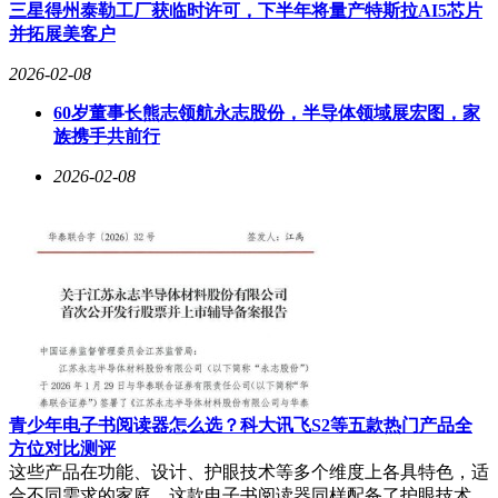
支持120W有线快充和50W无线充电，寿命超过6年，有效缓解
三星得州泰勒工厂获临时许可，下半年将量产特斯拉AI5芯片
用户的续航焦虑。
并拓展美客户
性能配置堪称豪华，一加16将搭载骁龙8E Gen6 Pro处理器，
2026-02-08
配合LPDDR6内存和UFS4.1闪存，形成新一代性能铁三角。预
60岁董事长熊志领航永志股份，半导体领域展宏图，家
计安兔兔跑分将突破550万大关，成为年度性能标杆。为提升
族携手共前行
游戏体验，该机还配备双同轴扬声器和0916T超大体积X轴马
达，带来更沉浸的视听触感联动。
2026-02-08
定价策略方面，考虑到内存成本上涨因素，一加16的起售价可
能维持在4499元左右，与前代持平。在骁龙8至尊版5代性能提
升有限的情况下，这款搭载新一代旗舰芯片的产品显得更具吸
引力。对于追求极致性能的用户而言，等待搭载骁龙8至尊版6
代的一加16或许是更明智的选择。
青少年电子书阅读器怎么选？科大讯飞S2等五款热门产品全
方位对比测评
这些产品在功能、设计、护眼技术等多个维度上各具特色，适
合不同需求的家庭。这款电子书阅读器同样配备了护眼技术，