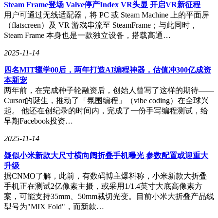
Steam Frame登场 Valve停产Index VR头显 开启VR新征程
用户可通过无线适配器，将 PC 或 Steam Machine 上的平面屏
（flatscreen）及 VR 游戏串流至 SteamFrame；与此同时，
Steam Frame 本身也是一款独立设备，搭载高通…
2025-11-14
四名MIT辍学00后，两年打造AI编程神器，估值冲300亿成资
本新宠
两年前，在完成种子轮融资后，创始人曾写了这样的期待——
Cursor的诞生，推动了「氛围编程」（vibe coding）在全球兴
起。 他还在创纪录的时间内，完成了一份手写编程测试，给
早期Facebook投资…
2025-11-14
疑似小米新款大尺寸横向阔折叠手机曝光 参数配置或迎重大
升级
据CNMO了解，此前，有数码博主爆料称，小米新款大折叠
手机正在测试2亿像素主摄，或采用1/1.4英寸大底高像素方
案，可能支持35mm、50mm裁切光变。目前小米大折叠产品线
型号为"MIX Fold"，而新款…