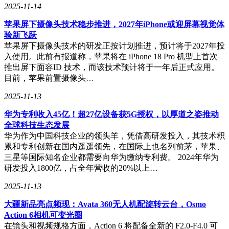
2025-11-14
苹果屏下摄像头技术稳步推进，2027年iPhone或迎屏幕视觉体
验新飞跃
苹果屏下摄像头技术的研发正按计划推进，预计将于2027年投
入使用。此前有报道称，苹果将在 iPhone 18 Pro 机型上首次
推出屏下面容ID 技术，而该技术预计将于一年后正式应用。
目前，苹果前置摄像头…
2025-11-13
华为专利收入45亿！超27亿设备获5G授权，以厚道之姿推动
全球科技生态发展
华为作为中国科技企业的领头羊，凭借高研发投入，其技术积
累和专利创新在国内遥遥领先，在国际上也名列前茅，苹果、
三星等国际知名企业都需要向华为缴纳专利费。 2024年华为
研发投入1800亿，占全年营收的20%以上…
2025-11-13
大疆新品亮点频现：Avata 360无人机配旋转云台，Osmo
Action 6相机可变光圈
在镜头和视频规格方面，Action 6 将配备全新的 F2.0-F4.0 可