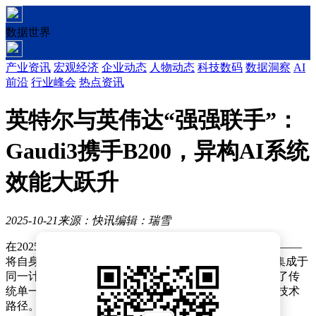
数据世界
产业资讯
宏观经济
企业动态
人物动态
科技数码
数据洞察
AI
前沿
行业峰会
热点资讯
英特尔与英伟达“强强联手”：
Gaudi3携手B200，异构AI系统
效能大跃升
2025-10-21
来源：快讯
编辑：瑞雪
在2025 OCP全球峰会上，英特尔推出了一项突破性技术——
将自身Gaudi3 AI加速器与英伟达B200 Tensor Core GPU集成于
同一计算架构，构建出高效异构AI系统。这一创新打破了传
统单一厂商硬件方案的局限，为AI计算领域开辟了新的技术
路径。