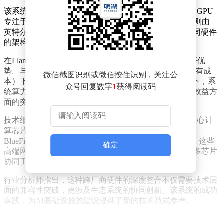
该系统的核心设计理念在于任务分工优化：英伟达B200 GPU
专注于AI模型的预填充阶段，而计算密集型的解码任务则由
英特尔Gaudi3加速器承担。这种分工策略充分发挥了不同硬件
的架构优势，实现了计算资源的高效利用。
在Llama开源大模型的实测中，这套异构系统展现出显著优
势。与纯B200构成的同构系统相比，其同TCO（总体拥有成
微信截图识别或微信按住识别，关注公
本）下的性能提升最高达70%，意味着在相同成本投入下，系
众号回复数字
1
获得阅读码
统算力产出接近翻倍。这一数据验证了异构架构在成本效益方
面的突出表现。
技术细节方面，外媒SemiAnalysis披露该系统除搭载双核心计
算芯片外，还集成了英伟达ConnectX-7 400GbE网卡、
BlueField-3 DPU以及博通Tomahawk5 51.2Tb/s交换芯片。这些
确定
高端网络组件的加入，显著扩展了系统的扩展域，确保多芯片
协同工作时的数据传输效率。
行业分析师指出，这种跨厂商硬件的深度整合不仅需要技术层
面的兼容性突破，更涉及生态系统的协同创新。该系统的成功
实践，为AI基础设施的建设提供了新的技术范式参考。