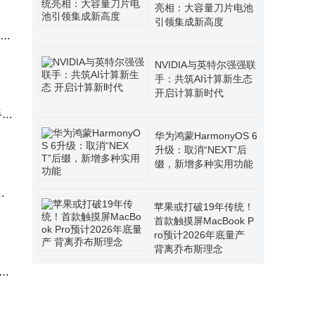
亮相：大容量刀片电池
引领集成新高度
 编
NVIDIA与英特尔强强联
手：共筑AI计算新生态
开启计算新时代
手机
华为鸿蒙HarmonyOS 6
升级：取消“NEXT”后
缀，新增多种实用功能
莉
苹果或打破19年传统！
首款触摸屏MacBook P
ro预计2026年底量产
背离乔布斯理念
ho