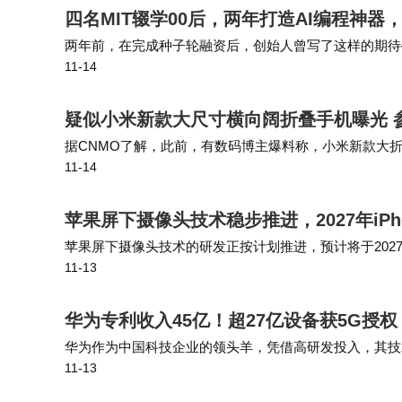
四名MIT辍学00后，两年打造AI编程神器
两年前，在完成种子轮融资后，创始人曾写了这样的期待—— C
11-14
他还在创纪录的时间内，完成了一份手写编程测试，给早期F
疑似小米新款大尺寸横向阔折叠手机曝光 
据CNMO了解，此前，有数码博主爆料称，小米新款大折
11-14
支持35mm、50mm裁切光变。目前小米大折叠产品线型号为"
苹果屏下摄像头技术稳步推进，2027年iP
苹果屏下摄像头技术的研发正按计划推进，预计将于2027年投
11-13
屏下面容ID 技术，而该技术预计将于一年后正式应用。
华为专利收入45亿！超27亿设备获5G授
华为作为中国科技企业的领头羊，凭借高研发投入，其技
11-13
等国际知名企业都需要向华为缴纳专利费。 2024年华为研