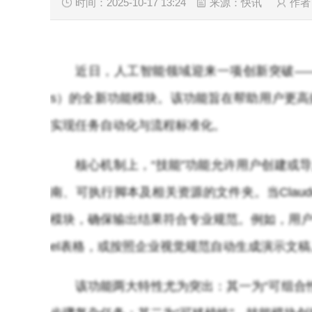
时间：2025-10-17 13:24
来源：快讯
作者
近日，人工智能领域迎来一项创新突破——Anth
s）的全新功能模块。该功能旨在帮助用户更
实现任务自动化与流程标准化。
核心机制上，“技能”功能允许用户创建或
南、可执行脚本及相关资源的文件夹。当Cla
模块，确保输出结果符合专业规范。例如，用户可
el表格，或按照企业视觉规范自动生成演示文稿
该功能两大特性尤为突出：其一为“可组合