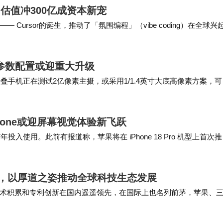
，估值冲300亿成资本新宠
ursor的诞生，推动了「氛围编程」（vibe coding）在全球兴
acebook投资…
参数配置或迎重大升级
叠手机正在测试2亿像素主摄，或采用1/1.4英寸大底高像素方案，可
MIX Fold"，而新款…
hone或迎屏幕视觉体验新飞跃
入使用。此前有报道称，苹果将在 iPhone 18 Pro 机型上首次
 目前，苹果前置摄像头…
权，以厚道之姿推动全球科技生态发展
术积累和专利创新在国内遥遥领先，在国际上也名列前茅，苹果、
发投入1800亿，占全年营收的20%以上…