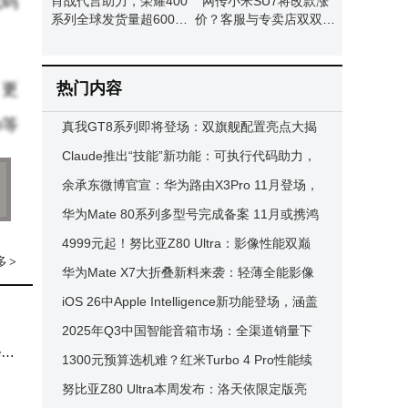
代码
肖战代言助力，荣耀400
网传小米SU7将改款涨
系列全球发货量超600万
价？客服与专卖店双双回
台
应：暂无相关通知
热门内容
，更
n等
真我GT8系列即将登场：双旗舰配置亮点大揭
秘，影像性能全面升级
Claude推出“技能”新功能：可执行代码助力，
精准处理专业定制化任务
余承东微博官宣：华为路由X3Pro 11月登场，
能，
艺术外观搭配强劲性能
华为Mate 80系列多型号完成备案 11月或携鸿
蒙盛典亮相 快充配置有差异
4999元起！努比亚Z80 Ultra：影像性能双巅
标准
多
>
峰的诚意之作
华为Mate X7大折叠新料来袭：轻薄全能影像
升级，Mate80系列也有新亮点
iOS 26中Apple Intelligence新功能登场，涵盖
沟通、AI拓展等四大类20余项
2025年Q3中国智能音箱市场：全渠道销量下
a
滑，大模型新品成新亮点
1300元预算选机难？红米Turbo 4 Pro性能续
航双优，雷军再献诚意之作
努比亚Z80 Ultra本周发布：洛天依限定版亮