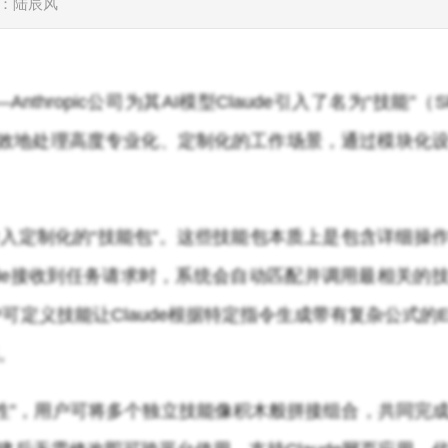
：陆辰风
ropic公司为其AI模型Claude引入了名为“技能”（Ski
高效地处理高度专业化、定制化的工作场景，通过模块化
导入定制化的“技能包”。这些技能包本质上是包含详细操
ude接收到任务请求时，系统会自动匹配并调用最相关的
定义技能让Claude根据特定指令生成带有复杂公式的E
。
性”，用户可将多个独立技能像积木般拼接组合，共同完