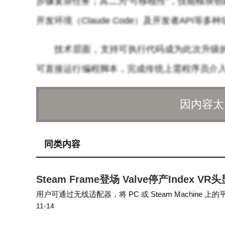
步骤复杂任务；其二为“可移植性”，技能模块创
开发环境（Claude Code）及开发者API等
技术层面，支持可执行代码成为此次升级的
可直接运行编程脚本，完成传统上需程序员介入的
平台内容转化为标准化文档，管理员则可实现
因内容太
针对不同用户群体，Anthropic设计了
通过内置引导技能快速构建工作流；企业用户
同类内容
化应用；开发者可通过专用API接口和控制台
Steam Frame登场 Valve停产Index V
用户可通过无线适配器，将 PC 或 Steam Machine 上的平面
11-14
m Frame 本身也是一款独立设备，搭载高通…