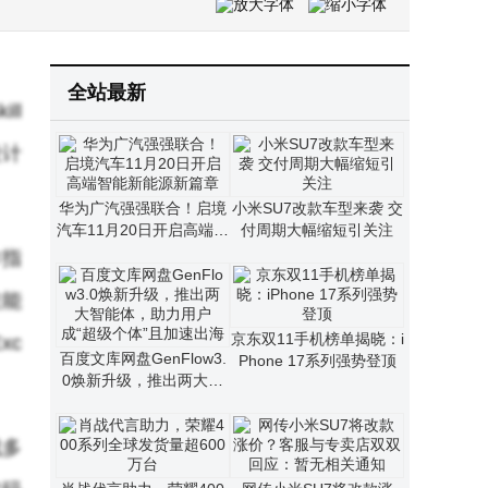
苹果关闭iOS 26.0.1验证通道，已升级至26.1系统的用户无法官方降级
特斯拉得州超级工厂将扩建，Optimus人形机器人量产目标剑指年产能千万台
Steam Frame登场 Valve停产Index VR头显 开启VR新征程
全站最新
ll
设计
华为广汽强强联合！启境
小米SU7改款车型来袭 交
汽车11月20日开启高端智
付周期大幅缩短引关注
能新能源新篇章
作指
技能
京东双11手机榜单揭晓：i
xc
百度文库网盘GenFlow3.
Phone 17系列强势登顶
0焕新升级，推出两大智
能体，助力用户成“超级个
体”且加速出海
成多