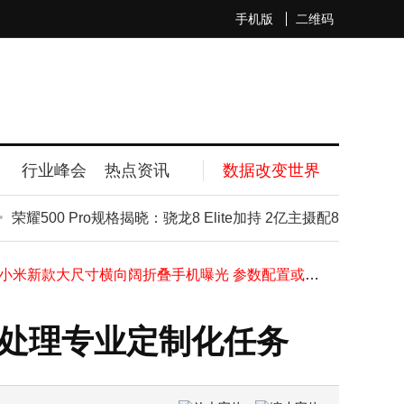
手机版
二维码
行业峰会
热点资讯
数据改变世界
特斯拉得州超级工厂将扩建，Optimus人形机器人量产目标剑指年产能千万台
荣耀500 Pro规格揭晓：骁龙8 Elite加持 2亿主摄配8000mAh大
Steam Frame登场 Valve停产Index VR头显 开启VR新征程
四名MIT辍学00后，两年打造AI编程神器，估值冲300亿成资本新宠
疑似小米新款大尺寸横向阔折叠手机曝光 参数配置或迎重大升级
苹果屏下摄像头技术稳步推进，2027年iPhone或迎屏幕视觉体验新飞跃
华为专利收入45亿！超27亿设备获5G授权，以厚道之姿推动全球科技生态发展
准处理专业定制化任务
大疆新品亮点频现：Avata 360无人机配旋转云台，Osmo Action 6相机可变光圈
vivo双11新机Y500 Pro来袭，2亿像素+7000mAh大电池，1799元起售
“AI才女”罗福莉官宣加入小米，携手团队共筑AGI美好未来