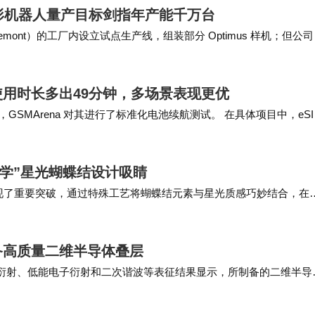
人形机器人量产目标剑指年产能千万台
ont）的工厂内设立试点生产线，组装部分 Optimus 样机；但公
。 据透露，弗里蒙…
：综合使用时长多出49分钟，多场景表现更优
GSMArena 对其进行了标准化电池续航测试。 在具体项目中，eSI
卡版本提升约 …
甜酷美学”星光蝴蝶结设计吸睛
实现了重要突破，通过特殊工艺将蝴蝶结元素与星光质感巧妙结合，在
因与精致工艺。此次Reno15 …
备高质量二维半导体叠层
衍射、低能电子衍射和二次谐波等表征结果显示，所制备的二维半导
间转角。 除进行二维半导体叠层制备，直接键合…