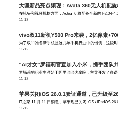
大疆新品亮点频现：Avata 360无人机配旋转
在镜头和视频规格方面，Action 6 将配备全新的 F2.0-F
11-13
码的 8K / 30fps 视频，还支持 5.3K /…
vivo双11新机Y500 Pro来袭，2亿像素+
为了双11准备新手机是这几年手机行业中的惯例，这段
11-12
厂商是vivo，一般来说准备一款新机是常态，准备两款
“AI才女”罗福莉官宣加入小米，携手团队共
罗福莉的职业生涯始于阿里巴巴达摩院，主导开发了多语言预训
11-12
在朋友圈提到的“XiaomiMiMo”是小米公司于2025年
苹果关闭iOS 26.0.1验证通道，已升级至
IT之家 11 月 11 日消息，苹果现已关闭 iOS / iPadOS 2
11-12
ne / iPad 用户将无法再通…