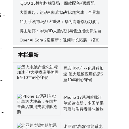
相，真全面屏+三主摄成亮点
iQOO 15性能旗舰登场：四款配色+顶级配
置，4199元起售引爆手游市场
大疆崛起：运动相机市场占比超六成，全景相
起。
机领域快速抢占近半份额
11月手机市场战火重燃：华为高端旗舰领衔，
OV荣中端对决激战正酣
博主透露：华为3D人脸识别与侧边指纹算法自
研，供应商仅供元件
OpenAI Sora 2迎更新：视频时长拓展，拟真
能
与音频生成能力升级，首周iOS下载超ChatGP
本栏最新
T
固态电池产业化进程加
速 但大规模应用仍需5
推出
至10年耐心守候
iPhone 17系列首批订
单送达澳新，多国苹果
商店前消费者排队抢购
三星
比亚迪“浩瀚”储能系统