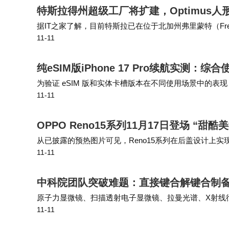
特斯拉得州超级工厂将扩建，Optimus
据IT之家了解，目前特斯拉已在位于北加州弗里蒙特（Frem
11-11
划将Optimus 项目的绝大部分产能布局在得州超级工厂
纯eSIM版iPhone 17 Pro续航实测
为验证 eSIM 版和实体卡槽版本在不同使用场景中的表现，
11-11
版机型在通话测试中取得 24 小时 1 分钟的成绩，比实体
OPPO Reno15系列11月17日登场 “
从已披露的预热图片可见，Reno15系列在后盖设计上
11-11
线下呈现出动态的视觉效果，延续了Reno系列一贯的时尚基
中科院团队突破难题：直接键合解键合制
原子力显微镜、扫描透射电子显微镜、拉曼光谱、X射线
11-11
叠层具有高质量、超洁净表面/界面以及晶圆级均匀的层