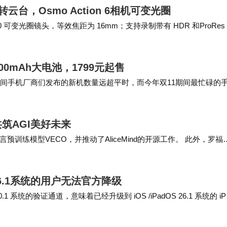
云台，Osmo Action 6相机可变光圈
4.0 可变光圈镜头，等效焦距为 16mm；支持录制带有 HDR 和ProRes
7000mAh大电池，1799元起售
时间手机厂商们发布的新机数量远超平时，而今年双11期间最忙碌的
新机算是比较激进的，准备三款新机的就很稀…
筑AGI美好未来
练模型VECO，并推动了AliceMind的开源工作。 此外，罗福
4月开源的首个推理大模型…
26.1系统的用户无法官方降级
6.0.1 系统的验证通道，意味着已经升级到 iOS /iPadOS 26.1 系统的 iP