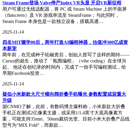
Steam Frame登场 Valve停产Index VR头显 开启VR新征程
用户可通过无线适配器，将 PC 或 Steam Machine 上的平面屏
（flatscreen）及 VR 游戏串流至 SteamFrame；与此同时，
Steam Frame 本身也是一款独立设备，搭载高通…
2025-11-14
四名MIT辍学00后，两年打造AI编程神器，估值冲300亿成资
本新宠
两年前，在完成种子轮融资后，创始人曾写了这样的期待——
Cursor的诞生，推动了「氛围编程」（vibe coding）在全球兴
起。 他还在创纪录的时间内，完成了一份手写编程测试，给
早期Facebook投资…
2025-11-14
疑似小米新款大尺寸横向阔折叠手机曝光 参数配置或迎重大
升级
据CNMO了解，此前，有数码博主爆料称，小米新款大折叠
手机正在测试2亿像素主摄，或采用1/1.4英寸大底高像素方
案，可能支持35mm、50mm裁切光变。目前小米大折叠产品线
型号为"MIX Fold"，而新款…