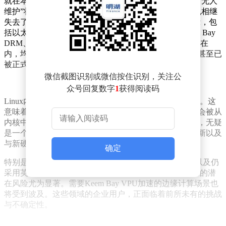
就在本周早些时候，CPU温度监控驱动程序已被标记为“无人
维护”状态，紧接着，更多英特尔负责维护的驱动程序也相继
失去了官方的支持。最新的Linux内核邮件列表补丁显示，包
括以太网RDMA、PTP DFL ToD、WWAN IOSM、Keem Bay
DRM、Kprobes以及T7XX 5G WWAN等多个关键子系统在
内，均出现了维护者空缺或人员调整的情况。部分模块甚至已
被正式归入“无人维护”的范畴。
微信截图识别或微信按住识别，关注公
众号回复数字
1
获得阅读码
Linux内核社区遵循着一项基本原则，即“无维护即删除”。这
意味着，若驱动程序长期无人接手维护，它们最终可能会被从
内核中整体移除。这对于依赖这些模块的企业用户而言，无疑
是一个严峻的挑战。一旦代码停止维护，安全补丁的更新以及
与新硬件的兼容性都将无法得到保障。
确定
特别是对于那些使用FPGA、对时序敏感的应用场景，以及仍
采用英特尔WWAN模组的终端设备而言，这一变动带来的潜
在风险尤为显著。需要Keem Bay VPU加速的边缘计算场景也
将受到波及。这些领域的企业用户，正面临着前所未有的挑战
与不确定性。