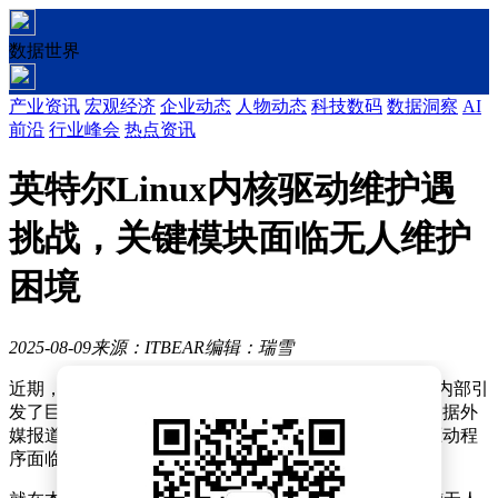
数据世界
产业资讯
宏观经济
企业动态
人物动态
科技数码
数据洞察
AI
前沿
行业峰会
热点资讯
英特尔Linux内核驱动维护遇
挑战，关键模块面临无人维护
困境
2025-08-09
来源：ITBEAR
编辑：瑞雪
近期，英特尔在全球范围内进行的业务重组不仅在企业内部引
发了巨大变动，其连锁效应也波及到了Linux内核社区。据外
媒报道，这一重组正导致一系列由英特尔维护的Linux驱动程
序面临维护缺失的困境。