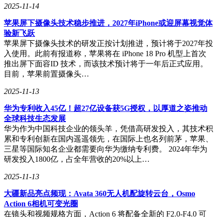
2025-11-14
苹果屏下摄像头技术稳步推进，2027年iPhone或迎屏幕视觉体
验新飞跃
苹果屏下摄像头技术的研发正按计划推进，预计将于2027年投
入使用。此前有报道称，苹果将在 iPhone 18 Pro 机型上首次
推出屏下面容ID 技术，而该技术预计将于一年后正式应用。
目前，苹果前置摄像头…
2025-11-13
华为专利收入45亿！超27亿设备获5G授权，以厚道之姿推动
全球科技生态发展
华为作为中国科技企业的领头羊，凭借高研发投入，其技术积
累和专利创新在国内遥遥领先，在国际上也名列前茅，苹果、
三星等国际知名企业都需要向华为缴纳专利费。 2024年华为
研发投入1800亿，占全年营收的20%以上…
2025-11-13
大疆新品亮点频现：Avata 360无人机配旋转云台，Osmo
Action 6相机可变光圈
在镜头和视频规格方面，Action 6 将配备全新的 F2.0-F4.0 可