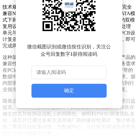
技术规格方面，H3361在PCIe模式下采用Gen3 ×2通道，完全
兼容NVMe 1.3协议标准，理论带宽可达16Gbps；而在SATA模
式下则支持3.0规范，最大传输速率为6Gbps。通过创新的双模
复用设计，该芯片实现了PHY接口层的资源整合，中间处理
单元与后端NAND控制器可共享硬件资源，大幅降低了PCB设
计复杂度。开发者仅需通过板级跳线设置配合固件更新，即可
完成两种协议模式的无缝切换。
微信截图识别或微信按住识别，关注公
众号回复数字
1
获得阅读码
这种架构设计不仅简化了硬件开发流程，更显著提升了产品的
兼容性。企业用户无需更换存储设备硬件，即可根据业务需求
在PCIe与SATA协议间灵活选择，既适用于对性能要求严苛的
数据中心场景，也能满足传统服务器架构的存储升级需求。据
内部测试数据显示，H3361在不同模式下的功耗控制均达到行
业领先水平，为企业级应用提供了更高效的能源管理方案。
确定
随着企业数字化转型加速，存储设备对协议兼容性的要求日益
提高。H3361的推出恰逢其时，其双模架构有效解决了传统存
储主控芯片在协议适配上的局限性。德明利TWSC研发团队表
示，该芯片已通过多家主流存储厂商的兼容性测试，预计将在
第二季度开始批量供货，为数据中心、云计算等领域提供更具
性价比的存储解决方案。