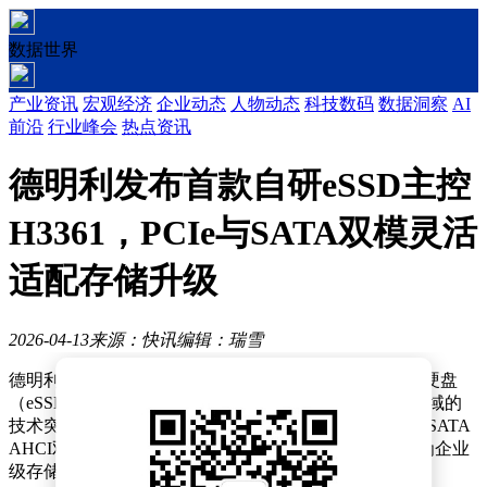
数据世界
产业资讯
宏观经济
企业动态
人物动态
科技数码
数据洞察
AI
前沿
行业峰会
热点资讯
德明利发布首款自研eSSD主控
H3361，PCIe与SATA双模灵活
适配存储升级
2026-04-13
来源：快讯
编辑：瑞雪
德明利TWSC近日正式发布了其自主研发的企业级固态硬盘
（eSSD）主控芯片H3361，标志着该公司在存储控制领域的
技术突破。这款芯片最大的亮点在于支持PCIe NVMe与SATA
AHCI双模式运行，能够根据不同应用场景灵活切换，为企业
级存储设备的升级提供了更平滑的解决方案。