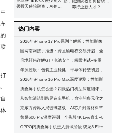
灵珠获TikTok天使投资人
起，旅游院校如何借势培
领投天使轮融资，AI创作
养行业新人才？
集中
普惠非技术人群新篇章开
启
汽车
热门内容
域的
2026年iPhone 17 Pro系列全解析：性能影像
的联
续航升级，多版本如何选？
国网南网携手推进：跨区输电权交易开启，全
国统一电力市场建设提速
启境轩伟详解GT7电池安全：极限测试+多重
防护守护安全底线
华源控股：包装主业稳健，半导体转型初启，
方打
投资价值几何？
2026年iPhone 16 Pro Max深度评测：性能影
码、
像续航全解析，是否值得买？
折叠屏手机怎么选？四款热门机型深度测评，
对自
屏幕实力成女生选购新焦点
从智能清洁到跨界造车手机，俞浩的多元化之
路：理想照进现实还是“画饼”难圆？
京东方跨界入局玻璃基板，AI芯片封装材料革
化体
命，量产元年能否开启新篇章？
荣耀600 Pro深度评测：全焦段4K Live直出+8
000mAh续航 夏日影像新标杆
OPPO阔折叠屏手机进入测试阶段 骁龙8 Elite