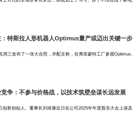
转战线上，也一度是中国电商的重要一极。2024年，苏宁易购录得归
了2020年以来…
：特斯拉人形机器人Optimus量产或迈出关键一步
克周三发布了一张大合照，并配文称，在弗里蒙特工厂参观Optimus
可能代表着特斯拉的人形机器人Optimus正进入关键的量产阶段。特
该公司在…
业竞争：不参与价格战，以技术筑壁垒谋长远发展
石创新创始人、董事长刘靖康近日在公司2025年年度股东大会上谈及
公司无意参与价格战，将继续以技术前瞻性构筑壁垒。 刘靖康认为
要由大疆、影石创新…