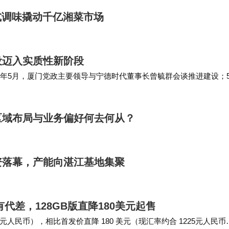
式调味撬动千亿湘菜市场
设迈入实质性新阶段
今年5月，厦门党政主要领导与宁德时代董事长曾毓群会谈推进建设；
约30亿元；6月初，建发股份与宁德时代签…
区域布局与业务偏好何去何从？
资落幕，产能向湛江基地集聚
有代差，128GB版直降180美元起售
51 元人民币），相比首发价直降 180 美元（现汇率约合 1225元人民币