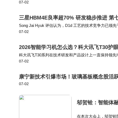
07-02
翻新 iPhone 16e 虽然比苹果目前最入门的全新机型 …
三星HBM4E良率超70% 研发稳步推进 
Song Jai Hyuk 评估认为，D1d 工艺的技术竞争
07-02
A）”为目标加紧研发。随着 HBM4E 的研发成果与 D1d
2026智能学习机怎么选？科大讯飞T30
科大讯飞T30系列在技术研发和产品设计上一直保持领
07-02
统上进行了深度优化，能够实时响应学生的学习需求。未
康宁新技术引爆市场！玻璃基板概念股活
07-02
邬贺铨：智能体
在本次大会上，邬贺铨