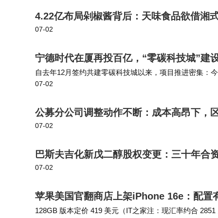
4.22亿布局剁椒酱背后：天味食品欲借湘
07-02
宁德时代在厦再投百亿，“零碳科技城”建
自去年12月签约共建零碳科技城以来，项目推进密集：
07-02
底，全球规模最大的储能检测实证平台在厦启动，总投资
公募分公司调整动作不断：成本高昂下，
07-02
巴斯夫吉化新戊二醇股权变更：三十年合
07-02
苹果美国官翻商店上架iPhone 16e：配置
128GB 版本定价 419 美元（IT之家注：现汇率约合 28