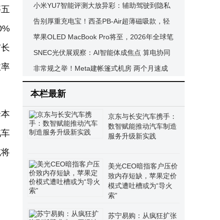
Gen6加持 预计明年Q1亮相
小米YU7智能评测大放异彩：辅助驾驶到隐私
等五
保护四大项目全获五星
告别厚重充电宝！西圣PB-Air超薄磁吸款，轻
0%
薄便携稳充耐用成出行新宠
苹果OLED MacBook Pro将至，2026年全球笔
与长
记本OLED屏市场规模或达40亿美元
SNEC光伏展观察：AI智能体成焦点 算电协同
效率
发展挑战与机遇并存
非常规之举！Meta建帐篷式机房 两个月速成
加速AI算力布局
本栏最新
降本
京东与长安汽车携手：
数智赋能推动汽车制造
汽车
服务升级新实践
或将
美光CEO暗指客户压价
致内存短缺，苹果定价
模式遭吐槽或为“导火
索”
苏宁易购：从疯狂扩张