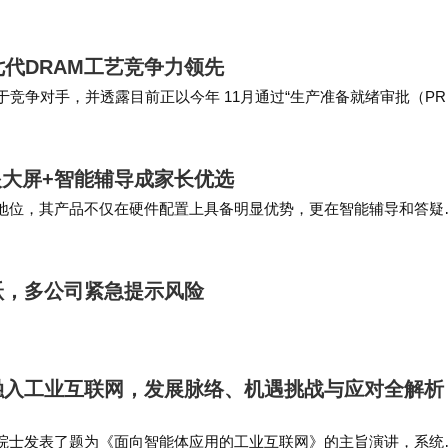
第七代DRAM工艺竞争力领先
力已领先于竞争对手，并透露目前正以今年 11月通过“生产准备就绪审批（PR
 工艺的逐步…
护眼大屏+智能辅导成家长优选
先地位，其产品不仅在硬件配置上具备明显优势，更在智能辅导和答疑
来星智能教育机则在交互体验和创新功能上有独到…
跃，多公司紧急提示风险
融入工业互联网，发展脉络、机遇挑战与应对全解析
院士发表了题为《面向智能体应用的工业互联网》的主旨演讲，系统