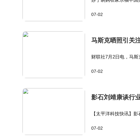
售市场，打赢了国美，
07-02
净利润6.11亿元，实现
马斯克晒照引关注
财联社7月2日电，马斯
器人生产线。 这一言论
07-02
拉弗里蒙特工厂一直是
影石刘靖康谈行
【太平洋科技快讯】影
业竞争现状，他表示，
07-02
前国内智能影像赛道主