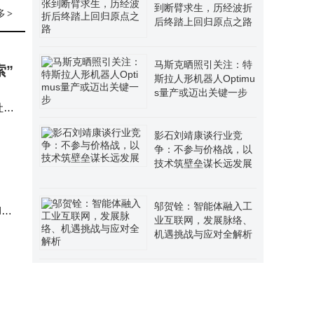
到断臂求生，历经波折
多
>
后终踏上回归原点之路
马斯克晒照引关注：特
索”
斯拉人形机器人Optimu
s量产或迈出关键一步
吐槽
升级
影石刘靖康谈行业竞
争：不参与价格战，以
技术筑壁垒谋长远发展
邬贺铨：智能体融入工
I原
业互联网，发展脉络、
机遇挑战与应对全解析
零