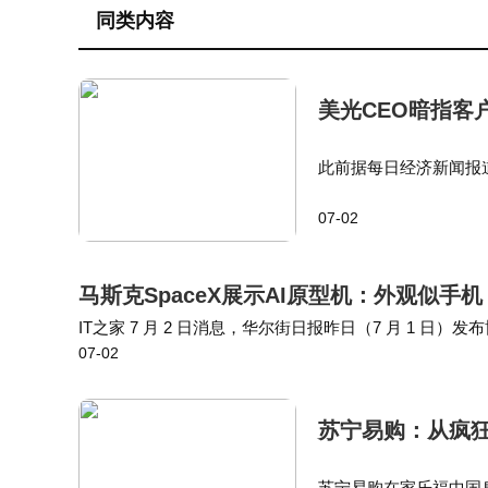
同类内容
美光CEO暗指客
此前据每日经济新闻报
苹果定价模式：十多年
07-02
价卖给消费者，还嘲笑
马斯克SpaceX展示AI原型机：外观似手机
IT之家 7 月 2 日消息，华尔街日报昨日（7 月 1 日）
07-02
型机，外观类似手机，设计时尚、厚度要比苹果 iPhone 
苏宁易购：从疯
苏宁易购在家乐福中国