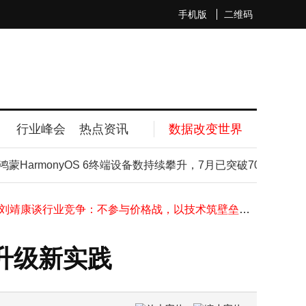
手机版
二维码
行业峰会
热点资讯
数据改变世界
三星HBM4E良率超70% 研发稳步推进 第七代DRAM工艺竞争力领先
马斯克SpaceX展示AI原型机：外观似手机，厚度薄于iPhone尚处研发早期
HarmonyOS 6终端设备数持续攀升，7月已突破7000万大关
苏宁易购：从疯狂扩张到断臂求生，历经波折后终踏上回归原点之路
马斯克晒照引关注：特斯拉人形机器人Optimus量产或迈出关键一步
影石刘靖康谈行业竞争：不参与价格战，以技术筑壁垒谋长远发展
4.22亿布局剁椒酱背后：天味食品欲借湘式调味撬动千亿湘菜市场
宁德时代在厦再投百亿，“零碳科技城”建设迈入实质性新阶段
升级新实践
公募分公司调整动作不断：成本高昂下，区域布局与业务偏好何去何从？
巴斯夫吉化新戊二醇股权变更：三十年合资落幕，产能向湛江基地集聚
苹果美国官翻商店上架iPhone 16e：配置有代差，128GB版直降180美元起售