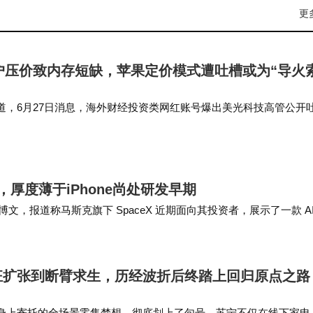
更
户压价致内存短缺，苹果定价模式遭吐槽或为“导火
道，6月27日消息，海外财经投资类网红账号爆出美光科技高管公开
来，苹果长期以5美元采购存储芯片，简单封装后，以99美元的存储
美光想把单价涨…
，厚度薄于iPhone尚处研发早期
发布博文，报道称马斯克旗下 SpaceX 近期面向其投资者，展示了一款 A
更薄。 …
狂扩张到断臂求生，历经波折后终踏上回归原点之路
身上寄托的全场景零售梦想，彻底划上了句号。苏宁不仅在线下家电