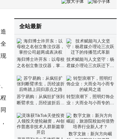
三星HBM4E良率超70% 研发稳步推进 第七代DRAM工艺竞争力领先
马斯克SpaceX展示AI原型机：外观似手机，厚度薄于iPhone尚处研发早期
全站最新
智造
署全
实现
海归博士许开东：以母校
技术赋能与人文坚守：杨
之名创立鲁汶仪器，掌控
君媒介理论三次跃迁下的
公司超两成表决权
传播范式革新
企、
苏宁易购：从疯狂扩张到
转型浪潮下，照明灯饰企
流程
断臂求生，历经波折后终
业：大而全与小而专的破
踏上回归原点之路
局之道
不同
力，
数字文旅：新兴方向崛