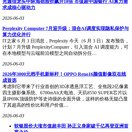
光通信龙头中际旭创股价飙升18倍 市值超中国银行 AI算力需
求成核心驱动力
2026-06-03
Perplexity Computer 7月迎升级：混合AI调度实现隐私保护与
算力优化并行
IT之家 6 月 3 日消息，Perplexity 今天（6 月 3 日）发布预告，
计划 7 月升级 PerplexityComputer，引入混合 AI 调度能力，可
在本地模型与云端前沿模型之间自动拆分任…
2026-06-03
2026年3000元档手机新标杆！OPPO Reno16颜值影像双在线
成首选
考虑到它带来了行业首创的3D冰透悬浮工艺、全焦段2亿像素
四主摄影像系统、6700mAh大电池、天玑8550 SUPER芯片以
及IP69K顶级防护等史诗级的全面升级，这样的价格无疑凸显
了其超高的性价比和用户价值…
2026-06-03
软银股价大涨市值超丰田 孙正义身家破千亿再登亚洲首