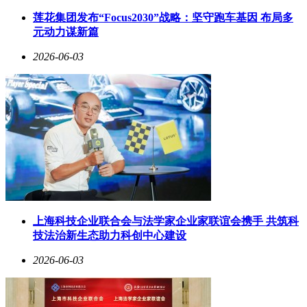
显。GPU凭借并行计算优势主导训练市场，而CPU则凭借通
用性和低延迟特性，在推理场景中占据不可替代的地位。随着
莲花集团发布“Focus2030”战略：坚守跑车基因 布局多
大模型应用从云端向边缘设备扩散，CPU的市场空间有望进一
元动力谋新篇
步扩大，这或许解释了ARM为何加速推进自研AGI CPU的商
2026-06-03
业化进程。
上海科技企业联合会与法学家企业家联谊会携手 共筑科
技法治新生态助力科创中心建设
2026-06-03