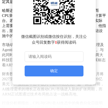
定其是否专用于AI领域。
哈斯进一步解释称，GPU主要用于AI训练等特定场景，而
CPU则广泛渗透于服务器、个人电脑、移动设备等各类计算平
台。若美国试图以类似管控GPU的方式限制CPU出口，实际
上需要封锁所有类型的CPU，这显然不具备现实操作性。他指
出，随着AI产业从训练主导转向推理驱动，CPU在AI基础设
施中的核心地位正在重新凸显。
微信截图识别或微信按住识别，关注公
众号回复数字
1
获得阅读码
市场动态印证了这一趋势。英特尔和AMD近期均因AI推理及
Agentic AI应用的爆发式增长，面临CPU需求激增的局面。与
此同时，ARM宣布其自研AGI CPU已获得甲骨文和me
ta两大
科技巨头的采用，其中me
ta成为首批客户之一。这一进展标志
着ARM在AI芯片领域的竞争力进一步提升。
确定
财务数据也反映出市场对AGI CPU的强烈需求。ARM上月将
2027至2028财年的AGI CPU需求预期从10亿美元上调至20亿
美元，并预测五年后年收入可达150亿美元。这一调整表明，
AI推理需求的增长正在推动CPU市场进入新的扩张周期，而
ARM正试图通过技术布局抢占这一战略高地。
行业分析师指出，CPU与GPU在AI生态中的角色分化日益明