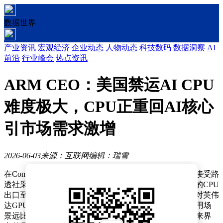
数据世界
产业资讯
宏观经济
企业动态
人物动态
科技数码
数据洞察
AI
前沿
行业峰会
热点资讯
ARM CEO：美国禁运AI CPU
难度极大，CPU正重回AI核心
引市场需求激增
2026-06-03
来源：互联网
编辑：瑞雪
在Computex 2026展会期间，ARM首席执行官雷内·哈斯接受路
透社采访时表示，美国若试图全面禁止可用于人工智能的CPU
出口至中国，将面临几乎无法实现的挑战，其难度远超对英伟
达GPU的管控。他强调，CPU作为通用计算核心，其应用场
景远比GPU复杂，难以通过简单的性能参数或带宽限制来界