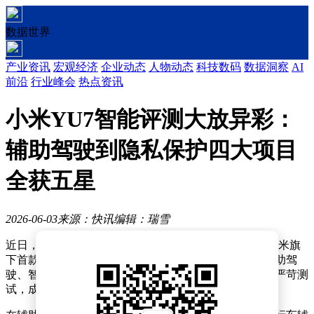
数据世界
产业资讯
宏观经济
企业动态
人物动态
科技数码
数据洞察
AI
前沿
行业峰会
热点资讯
小米YU7智能评测大放异彩：
辅助驾驶到隐私保护四大项目
全获五星
2026-06-03
来源：快讯
编辑：瑞雪
近日，中汽中心C-ICAP智能网联汽车测评结果揭晓，小米旗
下首款车型YU7凭借卓越表现斩获最高评级。该车在辅助驾
驶、智能座舱、隐私保护等核心领域均以满分成绩通过严苛测
试，成为国内智能汽车领域的新标杆。