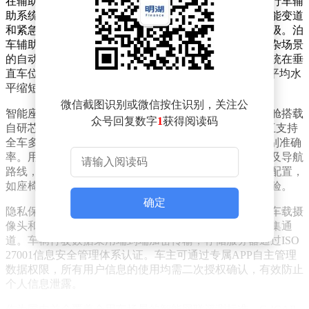
在辅助驾驶维度，小米YU7展现出强大的技术实力。其行车辅
助系统在高速及城市道路场景中，可实现自主跟车、智能变道
和紧急制动功能，面对突发障碍物时响应速度达到毫秒级。泊
车辅助系统同样表现亮眼，支持窄车位、斜列车位等复杂场景
的自动泊入，全程无需人工干预。测试数据显示，该系统在垂
直车位泊入成功率超过99%，侧方车位泊入时间较行业平均水
平缩短30%。
微信截图识别或微信按住识别，关注公
智能座舱体验获得测评机构高度认可。小米澎湃智能座舱搭载
众号回复数字
1
获得阅读码
自研芯片，系统响应速度较传统车机提升2倍，语音交互支持
全车多音区识别，即使在嘈杂环境下仍能保持98%的识别准确
率。用户可通过语音指令直接控制影音娱乐、空调温度及导航
路线，操作逻辑符合日常使用习惯。特别设计的舒适性配置，
如座椅按摩、氛围灯联动等功能，进一步提升了驾乘体验。
确定
隐私保护方面，小米YU7构建了多层级安全防护体系。车载摄
像头和麦克风均配备物理开关，用户可随时切断数据采集通
道。车辆行驶数据采用端到端加密传输，存储服务器通过ISO
27001信息安全管理体系认证。车主可通过专属APP自主管理
数据权限，所有用户信息的使用均需二次授权确认，有效防止
个人信息泄露。