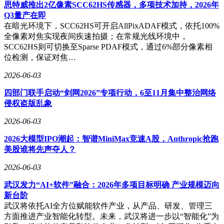
作为国内首个覆盖全用车场景的智能网联评测标准，C-ICAP
思特威推出2亿像素SCC62HS传感器，多项技术加持，2026年
的测试项目包含12大类、83项具体指标，评分规则以严苛著
Q3量产在即
称。小米YU7在全部测试项目中均达到五星标准，特别是
在暗光环境下，SCC62HS可开启AllPixADAF模式，依托100%
在"人机交互自然度"和"应急场景处理能力"等细分领域获得额
全像素对焦实现夜间疾速拍摄；在常规光线环境中，
外加分，印证了其智能化配置的成熟度和实用性。
SCC62HS则可切换至Sparse PDAF模式，通过6%部分像素相
位检测，保证对焦…
雷军在测评结果公布后表示，小米汽车坚持"体验优先"的开发
理念，拒绝单纯堆砌硬件参数。YU7全系标配旗舰级辅助驾驶
2026-06-03
硬件和小米HAD超级驾驶系统，通过软硬件深度协同实现功
能落地。此次测评成绩证明，小米汽车已具备与国际品牌竞争
四部门联手启动“剑网2026”专项行动，6至11月集中整治网络
的实力，未来将持续优化产品体验，推动智能出行技术普及。
侵权盗版乱象
2026-06-03
2026大模型IPO潮起：智谱MiniMax竞速A股，Anthropic抢跑
美股谁将先声夺人？
2026-06-03
武汉发力“AI+软件”融合：2026年多项目标明确 产业规模迈向
新台阶
武汉将依托AI全方位赋能软件产业，从产品、研发、管理三
方面推进产业智能化转型。未来，武汉将进一步以“智能化”为