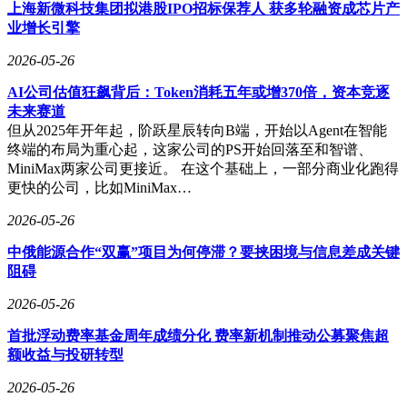
上海新微科技集团拟港股IPO招标保荐人 获多轮融资成芯片产
业增长引擎
2026-05-26
AI公司估值狂飙背后：Token消耗五年或增370倍，资本竞逐
未来赛道
但从2025年开年起，阶跃星辰转向B端，开始以Agent在智能
终端的布局为重心起，这家公司的PS开始回落至和智谱、
MiniMax两家公司更接近。 在这个基础上，一部分商业化跑得
更快的公司，比如MiniMax…
2026-05-26
中俄能源合作“双赢”项目为何停滞？要挟困境与信息差成关键
阻碍
2026-05-26
首批浮动费率基金周年成绩分化 费率新机制推动公募聚焦超
额收益与投研转型
2026-05-26