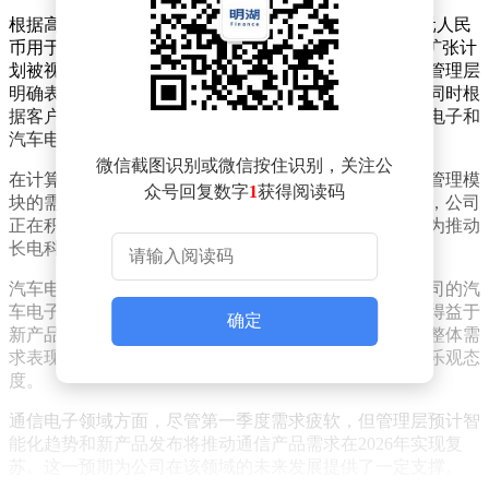
根据高盛的研报，长电科技计划在2026年投入约100亿元人民
币用于资本开支，较2025年的80亿元增长约25%。这一扩张计
划被视为公司对未来市场需求持乐观态度的重要信号。管理层
明确表示，新增投资将主要用于先进封装产能的布局，同时根
据客户需求扩大主流封装产能，重点应用领域包括计算电子和
汽车电子。
微信截图识别或微信按住识别，关注公
在计算电子领域，长电科技管理层预计存储模块和功率管理模
众号回复数字
1
获得阅读码
块的需求将持续强劲增长。为抓住算力芯片市场的机遇，公司
正在积极扩展2.5D封装产能。高盛认为，计算电子将成为推动
长电科技2026年增长的核心动力。
汽车电子领域同样被视为关键增长点。管理层透露，公司的汽
车电子封装产能预计将在2026年逐步释放，这一增长将得益于
确定
新产品的推出和客户群体的扩大。尽管2026年第一季度整体需
求表现较弱，但管理层对汽车业务的长期发展前景保持乐观态
度。
通信电子领域方面，尽管第一季度需求疲软，但管理层预计智
能化趋势和新产品发布将推动通信产品需求在2026年实现复
苏。这一预期为公司在该领域的未来发展提供了一定支撑。