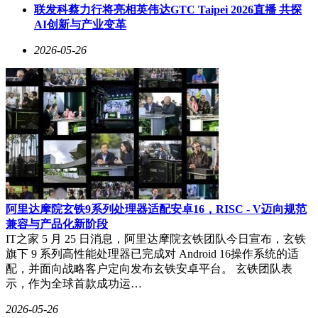
联发科蔡力行将亮相英伟达GTC Taipei 2026直播 共探
AI创新与产业变革
2026-05-26
阿里达摩院玄铁9系列处理器适配安卓16，RISC - V迈向规范
兼容与产品化新阶段
IT之家 5 月 25 日消息，阿里达摩院玄铁团队今日宣布，玄铁
旗下 9 系列高性能处理器已完成对 Android 16操作系统的适
配，并面向战略客户定向发布玄铁安卓平台。 玄铁团队表
示，作为全球首款成功运…
2026-05-26