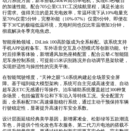
动力系统方面，新车搭载240kW高功率电机，实现6.5秒破百
的加速性能。配合705公里CLTC工况续航里程，满足长途出
行需求。值得关注的是其充电效率，常温环境下从10%电量充
至70%仅需5分钟，完整补能（10%-97%）仅需9分钟。即便在
零下30℃的极端低温环境，充电时间也仅比常温增加3分钟，
彻底解决冬季充电焦虑。
智能座舱领域，DiLink 100高阶版成为全系标配。该系统支持
手机APP远程备车、车外语音交互及小憩模式等创新功能。针
对后排乘客体验，新增通风加热座椅配置，配合云辇-C智能阻
尼车身控制系统，可提前15米识别路况并自动调节悬架软硬，
实现舒适性与操控性的完美平衡。
在智能驾驶维度，"天神之眼"5.0系统构建起全场景安全屏
障。基于端到端大模型架构，系统可自主完成高速变道、自动
超车及ETC无感通行等操作。泊车辅助系统覆盖超过300种复
杂场景，包括偏置车位和下车泊入等特殊工况。安全配置方
面，全系标配TBC高速爆胎稳行系统，通过主动干预保持车辆
行驶稳定性，显著提升高速行车安全系数。
设计层面延续经典美学基因，新增雾凇金、松影绿等五款潮流
车色，并提供个性化改色车衣服务。第二代刀片电池的搭载不