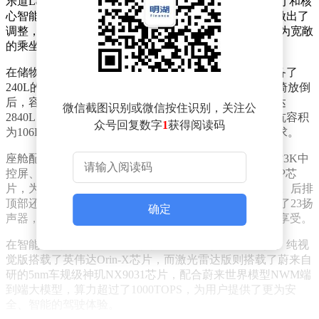
乐道L80与乐道L90同属蔚来NT3.0平台，两者在车身尺寸和核
心智能硬件上几乎无异。不过，乐道L80在座椅布局上做出了
调整，取消了第三排座椅，从而为第二排乘客提供了更为宽敞
的乘坐空间，同时也增加了后备厢的装载能力。
在储物空间方面，乐道L80展现出了不俗的实力。它配备了
240L的前备厢，后备厢标准容积达到了1200L，后排座椅放倒
后，容积可进一步扩展至2600L。全车储物空间最大可达
微信截图识别或微信按住识别，关注公
2840L，且后备舱还设计了双下沉式储物结构，外侧沉坑容积
众号回复数字
1
获得阅读码
为106L，内侧沉坑为63L，满足了用户多样化的储物需求。
座舱配置上，乐道L80同样不乏亮点。它采用了17.2英寸3K中
控屏、35英寸AR-HUD实景抬头显示以及高通骁龙8295P芯
片，为驾驶者提供了丰富的信息展示和便捷的操作体验。后排
顶部还配备了17.3英寸3K吸顶娱乐屏，音响系统则标配了23扬
确定
声器，功放功率超过2000W，为乘客带来了极致的视听享受。
在智能驾驶方面，乐道L80提供了两种方案供用户选择。纯视
觉版搭载了英伟达Orin-X芯片，而激光雷达版则搭载了蔚来自
研的5nm车规级神玑NX9031芯片，配合蔚来世界模型NWM端
到端大模型，算力超过了1000TOPS，为用户提供了更为安
全、智能的驾驶体验。