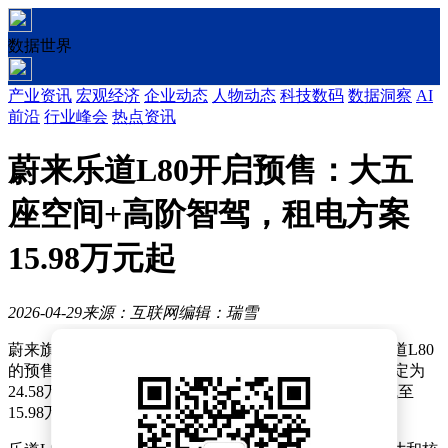
数据世界
产业资讯
宏观经济
企业动态
人物动态
科技数码
数据洞察
AI
前沿
行业峰会
热点资讯
蔚来乐道L80开启预售：大五
座空间+高阶智驾，租电方案
15.98万元起
2026-04-29
来源：互联网
编辑：瑞雪
蔚来旗下乐道品牌近日正式揭晓了其第三款车型——乐道L80
的预售价格。这款大五座中大型SUV的整车购买预售价定为
24.58万元起，若选择BaaS电池租用方案，则起售价可低至
15.98万元。