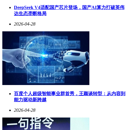
动力方面，乐道L80同样表现出色。后驱版搭载了340kW单电
DeepSeek V4适配国产芯片登场，国产AI算力打破英伟
机，零百加速仅需5.9秒；四驱版则配备了100kW+340kW前后
达生态垄断格局
双电机，综合功率达到了440kW，零百加速更是缩短至4.7
秒。全系标配85kWh电池包，后驱版CLTC续航为605km，四
2026-04-28
驱版为570km，且支持900V快充及换电补能，为用户提供了更
为便捷、高效的充电体验。底盘方面，乐道L80采用了前双叉
臂、后多连杆独立悬架，并配备了空气悬架和CDC可调阻尼
减震，为用户带来了更为舒适、稳定的驾驶感受。
百度个人超级智能事业群首秀，王颖谈转型：从内容到
能力驱动新跨越
2026-04-28