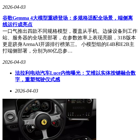
回收市场的定价逻辑随之改变。“以前看外观和能否开机，现
2026-04-03
在先问内存和芯片型号。”一位商户表示，只要核心元器件可
谷歌Gemma 4大模型重磅登场：多规格适配全场景，端侧离
用，报废机也会被高价收购。这种变化导致市场报价极度敏
线运行成亮点
感，部分热门机型甚至一天内多次调价。“早上还涨50元，下
一口气推出四款不同规格模型，覆盖从手机、边缘设备到工作
午可能就跌回去。”老张透露，价格波动背后是供需关系与市
站、服务器的全场景部署，在参数效率上表现亮眼，31B版本
场预期的快速博弈：下游对拆机芯片的需求持续，但回收商的
更是跻身ArenaAI开源排行榜第三。 小模型组的E4B和E2B主
竞争、囤货节奏以及市场消息的传播，不断冲击着报价体系。
打端侧部署，分别为80亿总参…
业内普遍认为，这一轮涨价更接近阶段性行情，其持续性取决
2026-04-03
于上游芯片供需关系的变化。若未来厂商恢复消费级芯片产
能，或AI需求增速放缓，当前价格体系或将面临调整。对普
法拉利电动汽车Luce内饰曝光：艾维以实体按键融合数
通消费者而言，需理性看待“旧机升值”现象。多位回收商提
字，重塑驾驶仪式感
醒，尽管AI产业链变化引发的价格波动短期内可能持续，但
在快速波动的市场中，“涨价”与“回调”往往仅一线之隔，盲目
2026-04-03
跟风或面临风险。