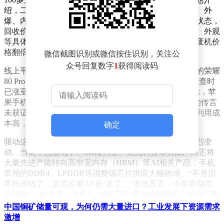
绍，二手手机通常按成色分为充新、靓机、小花、大花、外
爆、内爆和报废机等类别，其中充新和靓机因接近全新状态，
回收价可达原价的五至六成，而其他机型则需根据功能、外观
等具体评估。但近期，这一评估体系被彻底打破——报废机价
格翻倍，大内存安卓机型成为涨价主力。
微信截图识别或微信按住识别，关注公
众号回复数字
1
获得阅读码
线上平台的数据印证了这一趋势。一位用户称，其闲置的荣耀
80 Pro（5G版）在今年1月的回收评估价为650元，3月再查时
已涨至700元。然而，市场并非全面上涨。多位商户表示，苹
果手机回收价波动较小，甚至有“三台旧iPhone换新机”的传言
未获证实。究其原因，苹果芯片的封闭性导致其解锁和利用成
本高，复用价值低于安卓机型，普通回收商难以参与。
确定
驱动这场涨价的核心因素，指向全球存储芯片市场的剧烈变
动。当前，三星电子、SK海力士、美光科技等头部厂商正将
大量先进产能转向高带宽内存（HBM）等AI相关产品，手机
常用的DDR4、LPDDR等消费级芯片供应大幅收缩。“不是旧
手机值钱了，是芯片被AI‘抢’走了。”老张直言，今年存储芯
片价格“一两个月一个价”，拆机芯片成为维修商和小硬件厂商
的替代选择。相比全新芯片，旧手机拆解的存储颗粒价格更低
中国铜矿储量可观，为何仍需大量进口？工业发展下资源需求
且有现货，使得主板完好的机型价值重估。
激增