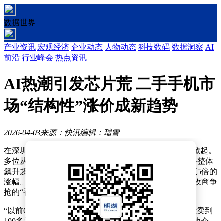
数据世界
产业资讯
宏观经济
企业动态
人物动态
科技数码
数据洞察
AI
前沿
行业峰会
热点资讯
AI热潮引发芯片荒 二手手机市
场“结构性”涨价成新趋势
2026-04-03
来源：快讯
编辑：瑞雪
在深圳华强北，一场围绕二手手机的“价格风暴”正悄然掀起。
多位从业者透露，自去年9月至今，报废手机的回收价格整体
飙升超过两倍，部分安卓中低端大内存机型甚至出现2至5倍的
涨幅。曾经被随意丢弃在抽屉里的旧手机，如今成为回收商争
抢的“香饽饽”，市场定价逻辑的转变引发广泛关注。
“以前60元都无人问津的报废机，现在哪怕开不了机也能卖到
100多元。”在华强北从事二手回收六年的老张感慨道。他介