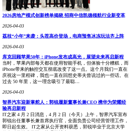
2026房地产模式创新榜单揭晓 招商中信凯德领航行业新变革
2026-04-03
荔枝“小年”来袭：头茬高价登场，电商预售冰冻玩法齐上阵
2026-04-03
库克回顾苹果50年：iPhone发布成高光，展望未来再启新程
当时，苹果内部每天都在使用智能手机，但体验十分糟糕，而
iPhone带来的触控交互彻底改变了这一点。这个月我们一直在
庆祝这一里程碑，我也一直在回想史蒂夫曾说过的一些话。在
过去 50 年里，这一理念吸引了最聪…
2026-04-03
智界汽车迎新掌舵人：郭锐履新董事长兼CEO 携华为荣耀经
验再启新程
IT之家 4 月 2 日消息，4 月 2 日（今天）上午，智界汽车宣布
郭锐出任董事长兼首席执行官，全面负责公司经营管理工作，
即日起生效。 IT之家从公开资料获悉，郭锐毕业于北京大学