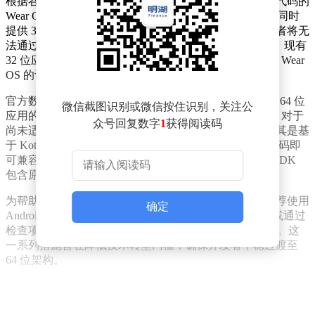
根据谷歌发布的最新要求，自 9 月开始，所有包含原生代码的
Wear OS 新应用及更新版本在提交至 Play 商店时，必须同时
提供 32 位和 64 位两个版本。若未满足这一条件，开发者将无
法通过 Play Console 上传新版本。不过，谷歌明确表示，现有
32 位应用仍可继续使用，搭载 32 位处理器或预装 32 位 Wear
OS 的设备不会受到影响。
官方数据显示，目前绝大多数 Wear OS 开发者已完成向 64 位
微信截图识别或微信按住识别，关注公
应用的过渡，市面上主流手表应用均已提供 64 位版本。对于
众号回复数字
1
获得阅读码
尚未适配的开发者，谷歌称技术改造难度通常较低，尤其是基
于 Kotlin 或 Java 等非原生代码开发的应用，无需修改代码即
可兼容 64 位设备。但需注意的是，若应用依赖的库或 SDK
包含原生代码，则需额外核查兼容性。
为帮助开发者快速确认项目是否涉及原生代码，谷歌推荐使用
确定
Android Studio IDE 中的 APK Analyzer 工具进行分析，或通过
检查项目目录下的 lib 文件夹是否存在 .so 文件手动核查。这
一系列措施旨在降低技术转型门槛，确保开发者平稳过渡至
64 位架构。