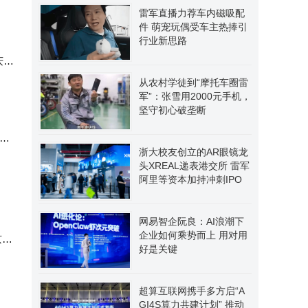
雷军直播力荐车内磁吸配
件 萌宠玩偶受车主热捧引
行业新思路
庆祝
从农村学徒到“摩托车圈雷
军”：张雪用2000元手机，
坚守初心破垄断
即日
浙大校友创立的AR眼镜龙
头XREAL递表港交所 雷军
阿里等资本加持冲刺IPO
网易智企阮良：AI浪潮下
企业如何乘势而上 用对用
京东
好是关键
主
超算互联网携手多方启“A
GI4S算力共建计划” 推动