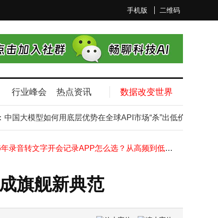
手机版
二维码
行业峰会
热点资讯
数据改变世界
华为2025年报出炉：经营稳健，研发投入加码布局未来战略高地
国大模型如何用底层优势在全球API市场“杀”出低价？
Ope
小米17系列：精准定位技术创新 性价比与体验双优成旗舰新典范
iPhone 17 Pro Max：科技美学与性能巅峰之作，开启未来新体验
2026年录音转文字开会记录APP怎么选？从高频到低频，总有一款高性价比之选
玛氏全球高管访拼多多 共谋合作新篇 解锁中国休闲食品消费新趋势
2026房地产模式创新榜单揭晓 招商中信凯德领航行业新变革
优成旗舰新典范
荔枝“小年”来袭：头茬高价登场，电商预售冰冻玩法齐上阵
库克回顾苹果50年：iPhone发布成高光，展望未来再启新程
智界汽车迎新掌舵人：郭锐履新董事长兼CEO 携华为荣耀经验再启新程
京东超市酒类销售强劲增长：一季度整体超25% 自营茅台增速显著