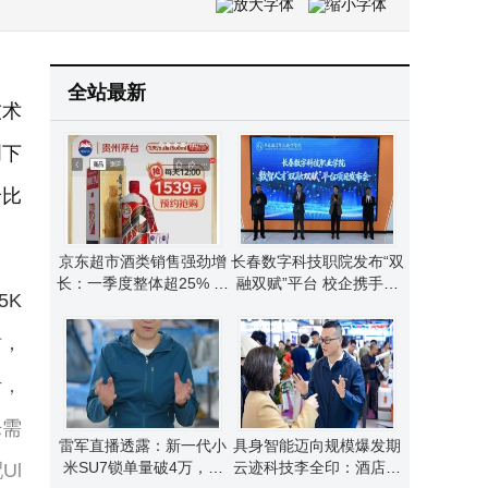
华为2025年报出炉：经营稳健，研发投入加码布局未来战略高地
小米17系列：精准定位技术创新 性价比与体验双优成旗舰新典范
全站最新
技术
创下
价比
京东超市酒类销售强劲增
长春数字科技职院发布“双
长：一季度整体超25% 自
融双赋”平台 校企携手共
5K
营茅台增速显著
育数智人才新未来
盾，
计，
乐需
雷军直播透露：新一代小
具身智能迈向规模爆发期
米SU7锁单量破4万，交
云迹科技李全印：酒店成
Ul