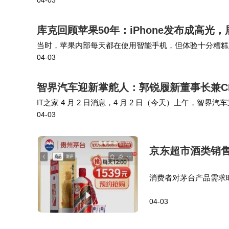
04-03
库克回顾苹果50年：iPhone发布成高光
当时，苹果内部每天都在使用智能手机，但体验十分糟糕，
04-03
这一里程碑，我也一直在回想史蒂夫曾说过的一些话。在过
智界汽车迎新掌舵人：郭锐履新董事长兼C
IT之家 4 月 2 日消息，4 月 2 日（今天）上午
04-03
起生效。 IT之家从公开资料获悉，郭锐毕业于北京大学
京东超市酒类销售
消费者对茅台产品需求
超市在名酒鉴真方面的
04-03
要名酒可以做到100％