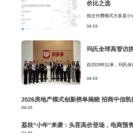
差异化竞争优势。即便顶配Ultra版定价799
价比之选
低30%以上。这种“旗舰配置亲民价格”的策略
按次付费模式大多是小
换机群体，28%为首次购买5000元以上机型的
在10-20元不等，不
04-03
比在高频场景下优势最明
市场分析师指出，小米17系列的成功源
玛氏全球高管访拼
消费群体的核心诉求，又避免内部产品竞争。
发，如背屏的职场应用、大电池的商务场景适配
自2019年以来，玛
域展开深度协作。 “
力，使其在保持高利润率的同时实现价格下探
04-03
闲食品持续深化合作，
销，行业预计2026年高端市场格局将迎来新一
2026房地产模式创新榜单揭晓 招商中信
04-03
荔枝“小年”来袭：头茬高价登场，电商预