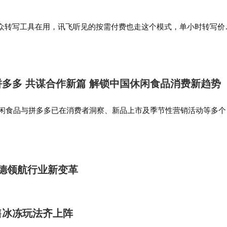
9元，其搭载的1英寸传感器与连续变焦技术，仍较传统影像
成效显著，首销数据显示，35%用户来自苹果与华为高端
众转写工具在用，讯飞听见的按需付费也走这个模式，单小时转写价
新用户。
需要额外付年费，适合低频用户。高频用户优先选的两款里，听脑AI的
显，199元…
于对用户需求的精准把握。通过模块化技术组合，既满足
多多 共谋合作新篇 解锁中国休闲食品消费新趋势
其创新设计不是单纯堆料，而是围绕用户场景进行功
等。这种“技术为民”的理念，配合小米成熟的供应链管
氏休闲食品与拼多多已在消费者洞察、新品上市及季节性营销活动等多个
目前，中国年轻一代和县域地区的消费动能依然十分强劲，我们将与玛
，为高端市场树立了新的价值标杆。随着系列机型持
共同探索更…
轮洗牌。
凯德领航行业新变革
售冰冻玩法齐上阵