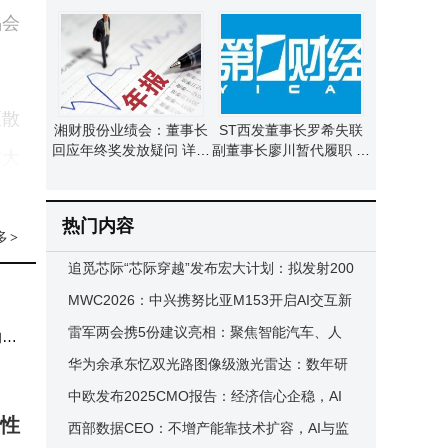
付目标稳步推进
关键场景 跨场景复制破局
唱会
求变
泵散
湘财股份业绩会：董事长
ST西发董事长罗希失联
回应年终奖发放疑问 详解
副董事长廖川暂代履职 预
重大
大智慧收购进展
重整工作持续推进
化布
热门内容
可为
多
>
追觅芯际“芯际穿越”发布宏大计划：拟发射200
ra
万颗卫星构建太空算力网
MWC2026：中兴携努比亚M153开启AI交互新
篇，iMoochi带来情感陪伴新体验
雷军两会携5份建议亮相：聚焦智能汽车、人
的满
形机器人等前沿领域发展
华为余承东忆双光路图像级激光雷达：数年研
88
发终迎量产新突破
中欧发布2025CMO报告：经济信心企稳，AI
形成
高性
营销崛起，企业出海新趋势
西部数据CEO：不增产能靠技术扩容，AI与监