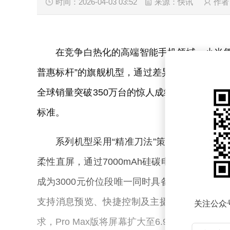
时间：2026-04-03 03:52
来源：快讯
作者
在竞争白热化的高端智能手机领域，小米凭
普惠标杆”的旗舰机型，通过差异化产品矩阵
全球销量突破350万台的惊人成绩，在小米商
标准。
系列机型采用“精准刀法”策略，四款产品形
柔性直屏，通过7000mAh硅碳电池与立体
成为3000元价位段唯一同时具备旗舰芯片与顶级
支持消息预览、快捷控制及主摄自拍取景功能
关注公众
求，Pro Max版将屏幕扩大至6.9英寸，电池容