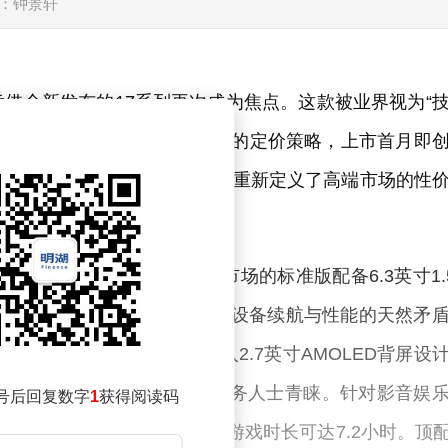
：钟景轩
借全新发布的17系列再次成为焦点。这款被业界视为“
、突破性技术创新与极具竞争力的定价策略，上市首月即
城等平台用户好评率高达98%，重新定义了高端市场的性
成完整生态闭环。主打小屏市场的标准版配备6.3英寸1.
冷泵散热系统组合，成功解决小屏设备续航与性能的天然矛
续航的机型。Pro版创新引入2.7英寸AMOLED背屏设
，特别受到短视频创作者与商务人士青睐。针对影音娱
号后回复数字
1
获得阅读码
量提升至7500mAh，实测连续游戏时长可达7.2小时。顶配