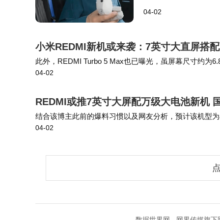
示，磁吸萌宠玩偶发布
04-02
代小米SU7于3月20
小米REDMI新机或来袭：7英寸大直屏搭
此外，REDMI Turbo 5 Max也已曝光，虽屏幕尺寸
04-02
验，但未完全达到“7英寸+万级电池”的规格。vivo也曾在2
REDMI或推7英寸大屏配万级大电池新机
结合该博主此前的爆料习惯以及网友分析，预计该机型为小米
04-02
搭载7英寸OLED大屏的vivoX Note，但后续该系列并
点
数据世界网 - 网界传媒旗下网