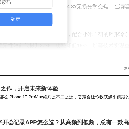
00MP潜望长焦，实现3.2x-4.3x无损光学变焦，在演
确定
尊版处理器采用3nm制程工艺，配合小米自研的环形冷
定性较前代提升27%，功耗降低19%。屏幕技术实现
Max版更支持1-144Hz动态刷新率调节。充电方案形成差异
23分钟即可充满；Ultra版则引入50W无线反充功能，
更
学镜头，通过四重光学镀膜技术实现自然色彩还原，Ult
能巅峰之作，开启未来新体验
动态范围提升3档。
Phone 17 ProMax绝对是不二之选，它定会让你收获超乎预期
hone 17 Pr…
准版起售价3689元，叠加消费补贴后实际入手价低至2
999元的定价精准卡位中高端市场，背屏设计带来的形态创新
文字开会记录APP怎么选？从高频到低频，总有一款