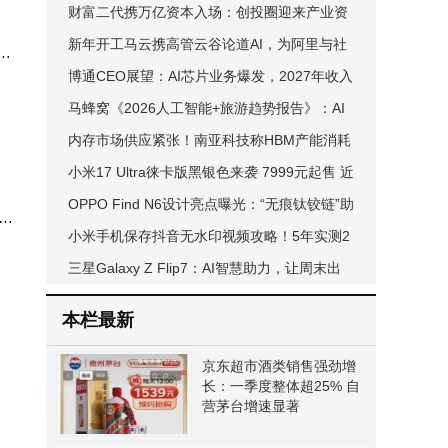
旗舰
控成存储需求“双引擎”
财富二代携万亿资本入场：创投圈迎来产业资
机型
本主导的新博弈时代
新年开工马云携高管云谷论道AI，为阿里与社
格
会锚定未来新方向
博通CEO展望：AI芯片业务爆发，2027年收入
性价
有望突破千亿美元大关
马蜂窝《2026人工智能+旅游趋势报告》：AI
不同
重塑旅游，十大趋势引领未来新体验
内存市场供应紧张！南亚科技称HBM产能消耗
大 紧缺或延续至2028年
小米17 Ultra徕卡版黑银色来袭 7999元起售 近
能开
期徕卡官方渠道开售
OPPO Find N6设计亮点曝光：“无痕钛铰链”助
理能
领
力久用如新
小米手机保存抖音无水印视频攻略！5年实测2
氏休
续热
款免费小程序，高效又安全
三星Galaxy Z Flip7：AI智慧助力，让周末出
行告别选择难题更尽兴
本栏最新
京东超市酒类销售强劲增
长：一季度整体超25% 自
营茅台增速显著