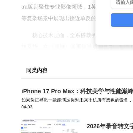
tra版则聚焦专业影像领域，1英寸大底主摄配合2
等复杂场景中展现出接近单反的拍摄能力。
核心技术层面，全系搭载的第五代骁龙8至
热系统，在《原神》等重载游戏测试中，帧率稳
突破，标准版峰值亮度达3500nits，Pro 
局：标准版支持100W有线+50W无线快充，实测
同类内容
耳机等设备应急供电。影像系统全系标配徕卡光
iPhone 17 Pro Max：科技美学与性
版更配备f/1.4-f/4.0可变光圈，在逆光拍摄时
如果你正寻觅一款能满足你对未来手机所有想象的设备，那么i
04-03
意。如果你渴望拥有一款能够引领未来科技潮流的手机，那么iP
定价策略展现小米对市场格局的深刻洞察。标
9元，较同配置竞品低15%-20%。Pro版4
2026年录音转