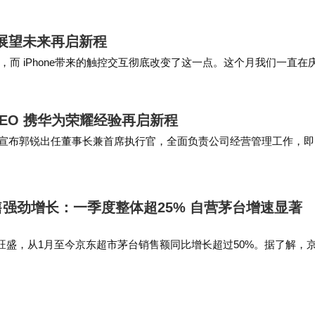
，展望未来再启新程
而 iPhone带来的触控交互彻底改变了这一点。这个月我们一直在
去 50 年里，这一理念吸引了最聪…
EO 携华为荣耀经验再启新程
，智界汽车宣布郭锐出任董事长兼首席执行官，全面负责公司经营管理工作，
信息科学技术学院，获理学博士…
强劲增长：一季度整体超25% 自营茅台增速显著
旺盛，从1月至今京东超市茅台销售额同比增长超过50%。据了解，
投入已超5000万元，通过在全国八大仓部署名酒鉴真中心，对茅台等
事前检查。目前…