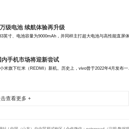
后收到了车主的高度评价，尤其是女性车主反馈热烈。 信息显示，
日正式上市，起售…
配万级电池 续航体验再升级
约为6.83英寸、电池容量为9000mAh，并同样主打超大电池与高性能直屏
022年4…
 国内手机市场将迎新尝试
旗下红米（REDMI）新机。历史上，vivo曾于2022年4月发布一
未继续更新，7英寸机型…
击查看更多 +
站 / 中国（山东）自由贸易试验区 / 合作微信：netspread（注明:数据世