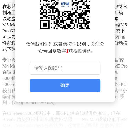
在芯片架构方面，M5 Pro与M5 Max均采用台积电第三代3纳米
制程工艺，但创新性地引入了双芯粒设计，将CPU与GPU模
块独立封装后整合。其中M5 Pro提供16核或20核GPU版本，
M5 Max则提供32核与40核两种选择。功耗测试显示，20核M5
Pro GPU峰值功耗达38瓦，而40核M5 Max GPU在满载状态下
可达72瓦。不过受限于14英寸机型的散热设计，M5 Max在高
性能模式下仅能短暂维持峰值功耗，随后会降至44瓦（自动模
微信截图识别或微信按住识别，关注公
式下为60瓦/32瓦）。
众号回复数字
1
获得阅读码
专业图形测试中，40核M5 Max在3DMark Steel Nomad项目较
M4 Max提升8%，但已显著领先RTX 5070移动版。20核M5 Pro
在该测试中比Max版本慢41%，性能介于RTX 5050与RTX
5060移动版之间，同时领先AMD Strix Halo平台的Radeon
8060S约15%。在Geekbench me
tal与OpenCL测试中，新款GPU
确定
较前代优势扩大至20%-26%。其中M5 Max在OpenCL测试中小
幅领先RTX 5070移动版，而M5 Pro则弱于英伟达Blackwell系
列，仅略胜Radeon 8060S。
在Cinebench 2024测试中，新GPU较前代提升约40%，但在
Blender渲染测试中却出现意外结果——M5 Max成绩略低于M4
Max。Notebookcheck分析认为，这可能与测试机型散热设计