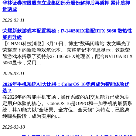
有关，预计16英寸版本将改善这一状况。游戏性能测试显示，
华林证券控股股东立业集团部分股份解押后再质押 累计质押
虽然Mac设备并非游戏专用，但在《赛博朋克2077》等原生适
近两成
配游戏中，M5 Max较M4 Max提升8%-24%，与RTX 5070移动
2026-03-11
版互有胜负。不过M5 Pro表现稍逊，实际游戏中被Radeon
8060S反超，同时落后于英伟达Blackwell移动显卡全系。
荣耀新款游戏本配置揭秘：i7-14650HX搭配RTX 5060 散热性
能再升级
能效比测试以《赛博朋克2077》为基准，结果显示M5 Max较
【CNMO科技消息】3月10日，博主“数码闲聊站”发文曝光了
M4 Max有显著提升，M5 Pro则与M4 Max及Radeon 8060S持
荣耀旗下的新款游戏笔记本。 荣耀笔记本信息显示，这款荣
平，同时优于多数英伟达Blackwell GPU。综合各项测试数
耀游戏本搭载了英特尔i7-14650HX处理器，配合NVIDIA RTX
据，20核M5 Pro与40核M5 Max GPU较前代提升幅度符合苹果
5060显卡，采用…
芯片迭代规律。不过受限于14英寸机型的散热瓶颈，当前M5
Max的测试成绩可能未能完全展现其性能潜力，16英寸版本的
2026-03-11
性能表现值得期待。
2026年手机系统AI大比拼：ColorOS 16凭何成为智能体验优
选？
在2026年的智能手机市场，操作系统的AI交互能力已成为决
定用户体验的核心。 ColorOS 16是OPPO和一加手机的最新系
统，其AI能力以"全场景、全方位、全天候" 为特点，已脱离
纯噱头阶段，成为实用的…
2026-03-10