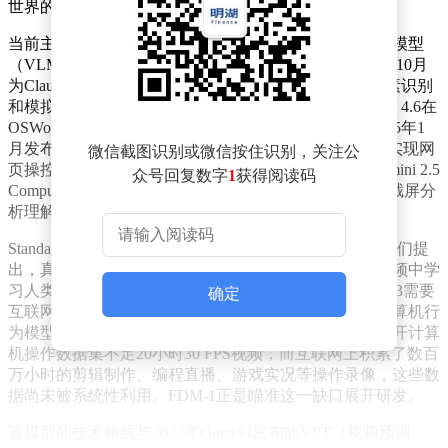
世界的自动驾驶场景中展现出令人瞩目的泛化能力。
当前主流的计算机使用代理技术路线主要依赖视觉语言模型
（VLM）叠加工具调用能力。例如，Anthropic在2024年10月
为Claude添加了Computer Use功能，通过截屏、界面元素识别
和模拟点击来操作计算机。到2026年2月，Claude Sonnet 4.6在
OSWorld基准测试中取得了72.5%的得分。OpenAI在2025年1
月发布的Operator则基于GPT-4o的视觉能力与强化学习实现网
微信截图识别或微信按住识别，关注公
页操控。Google DeepMind也布局了Project Mariner和Gemini 2.5
众号回复数字
1
获得阅读码
Computer Use等类似项目。这些巨头的共同特点是通过截屏分
析理解界面，本质上仍是“看图说话”的思路。
Standard Intelligence认为，这种技术路线存在局限性。他们提
出，真正通用的计算机操作智能体需要直接从大规模视频中学
习人类行为模式，而非依赖截屏分类与推理。正如GPT-3需要
确定
互联网规模的文本语料库才能涌现语言能力，通用的计算机行
为模型同样需要互联网规模的视频数据。目前最大的公开计算
机操作数据集不足20小时30 FPS视频，而互联网上积累了数百
万小时的剪辑制作、编程直播、游戏实况等操作录像，这些数
据尚未被系统性利用。FDM-1正是瞄准这一缺口展开研发。
该模型的技术路线与2022年OpenAI发布的VPT（视频预训