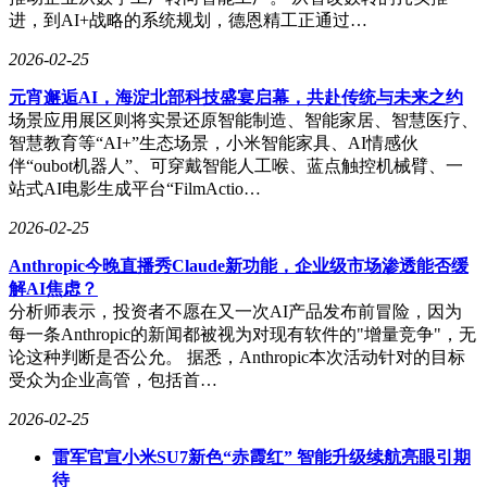
算，比此前最优方案高效50倍，比OpenAI编码器高效100倍。
进，到AI+战略的系统规划，德恩精工正通过…
该编码器通过在屏幕录制数据上训练掩码压缩目标实现这一性
能，并在文本转录基准测试中展现出比标准ViT快约100倍的
2026-02-25
收敛速度。
元宵邂逅AI，海淀北部科技盛宴启幕，共赴传统与未来之约
基于大规模标注数据和高效编码器，FDM-1采用标准自回归架
场景应用展区则将实景还原智能制造、智能家居、智慧医疗、
构训练。该模型接收此前视频帧和动作序列，预测下一个动作
智慧教育等“AI+”生态场景，小米智能家具、AI情感伙
token，输出空间包含键盘按键和鼠标移动增量。为处理鼠标
伴“oubot机器人”、可穿戴智能人工喉、蓝点触控机械臂、一
位移的庞大状态空间，团队将其分解为X和Y分量，经屏幕宽
站式AI电影生成平台“FilmActio…
高归一化后使用指数分箱映射到49个尺寸递增的箱中。小而频
2026-02-25
繁的移动分入细粒度箱，大而稀少的移动分入粗粒度箱，同时
每个鼠标移动token附带预测下一个点击位置，以生成更精确
Anthropic今晚直播秀Claude新功能，企业级市场渗透能否缓
轨迹。
解AI焦虑？
分析师表示，投资者不愿在又一次AI产品发布前冒险，因为
与VLM路线不同，FDM-1完全不使用链式思维推理、字节对
每一条Anthropic的新闻都被视为对现有软件的"增量竞争"，无
编码或工具调用，直接在视频和动作token上运作。这种设计
论这种判断是否公允。 据悉，Anthropic本次活动针对的目标
使推理延迟降低，并使其能够处理滚动、3D建模、游戏操控
受众为企业高管，包括首…
等连续性任务。为评估模型性能，团队构建了一套可运行8万
台分叉虚拟机的系统，每小时能完成超过100万次rollout。每
2026-02-25
台虚拟机配备最小化Ubuntu桌面环境、1个vCPU和8GB内存，
一块H100 GPU可同时控制42台。分叉机制允许对操作系统状
雷军官宣小米SU7新色“赤霞红” 智能升级续航亮眼引期
态做完整内存快照并复制到新虚拟机，从而在相同起始状态下
待