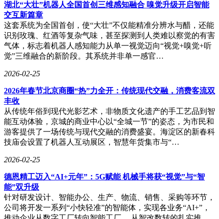
练）方法有相似之处。VPT通过少量人工标注的Minecraft游戏
湖北“大壮”机器人全国首创三维感知融合 嗅觉升级开启智能
视频训练逆向动力学模型（IDM），再利用IDM为约7万小时
交互新篇章
的YouTube游戏视频自动标注操作标签，最终实现复杂任务的
这套系统为全国首创，使“大壮”不仅能精准分辨水与醋，还能
行为克隆。但VPT仅适用于特定环境，且上下文窗口极短（约
识别玫瑰、红酒等复杂气味，甚至探测到人类难以察觉的有害
六秒），难以处理需要长时间连贯操作的计算机任务。FDM-1
气体，标志着机器人感知能力从单一视觉迈向“视觉+嗅觉+听
则试图在数据规模和上下文长度两个维度上实现突破。
觉”三维融合的新阶段。其系统并非单一感官…
在数据规模方面，Standard Intelligence首先在4万小时标注员录
2026-02-25
屏数据上训练IDM，随后用该模型为1100万小时互联网视频自
2026年春节北京商圈“热”力全开：传统现代交融，消费客流双
动标注操作标签。IDM通过观察屏幕前后帧变化反推操作动
丰收
作，例如屏幕上出现字母“K”可能对应按下K键，光标移动则
从传统年俗到现代光影艺术，非物质文化遗产的手工艺品到智
对应鼠标位移。尽管存在噪声和歧义，但这种方法在技术上可
能互动体验，京城的商业中心以“全城一节”的姿态，为市民和
行。团队采用掩码扩散架构设计IDM，使其能够同时参照所有
游客提供了一场传统与现代交融的消费盛宴。海淀区的新春科
帧推断动作，先标注高置信度简单动作，再集中处理模糊难
技庙会设置了机器人互动展区，智慧年货集市与“…
例。据称，这种方法比纯因果模型数据效率更高，且在鼠标移
动和界面操作等任务上的表现甚至优于人工标注数据。
2026-02-25
在上下文长度方面，突破来自团队自研的视频编码器。现有
德恩精工迈入“AI+元年”：5G赋能 机械手将获“视觉”与“智
VLM处理屏幕录制视频的方式消耗大量token，例如一分钟30
能”双升级
FPS视频约需100万个token，导致主流模型在200k token上下文
针对研发设计、智能办公、生产、物流、销售、采购等环节，
窗口中仅能处理几秒钟视频。Standard Intelligence的视频编码
公司将开发一系列“小快轻准”的智能体，实现各业务“AI+”，
器声称能将近两小时（约36000帧）视频压缩进相同token预
推动企业从数字工厂转向智能工厂。 从智改数转的扎实推