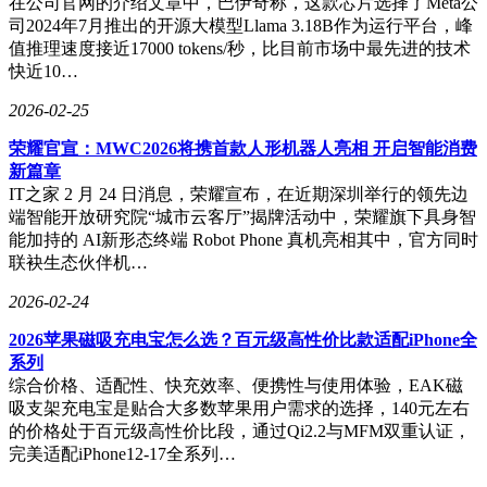
在公司官网的介绍文章中，巴伊奇称，这款芯片选择了Meta公
基础模型，在单张RTX 4090上实现了约120毫秒的实际对话延
司2024年7月推出的开源大模型Llama 3.18B作为运行平台，峰
迟。这两个项目分别对应了FDM-1所需的大规模数据基础设施
值推理速度接近17000 tokens/秒，比目前市场中最先进的技术
和跨模态学习能力。
快近10…
FDM-1的技术路径与当前行业主流形成鲜明对比。Anthropic、
2026-02-25
OpenAI和Google的计算机操控代理本质上是“大脑外接手
荣耀官宣：MWC2026将携首款人形机器人亮相 开启智能消费
臂”，利用现有语言/视觉推理模型截图、识别UI元素并生成点
新篇章
击指令。这种方法的优点是能利用通用推理能力，缺点是操作
IT之家 2 月 24 日消息，荣耀宣布，在近期深圳举行的领先边
频率低，难以处理高帧率连续控制任务，且受限于截屏分辨率
端智能开放研究院“城市云客厅”揭牌活动中，荣耀旗下具身智
下的UI理解。FDM-1则更接近端到端行为克隆路线，直接从
能加持的 AI新形态终端 Robot Phone 真机亮相其中，官方同时
视频到动作，不经过语言中介，天然擅长连续控制任务，但可
联袂生态伙伴机…
能缺乏VLM方案的抽象推理和自然语言理解能力。
2026-02-24
目前，FDM-1尚未成为可用产品。它不具备指令跟随能力，所
有演示均为模型自主探索或执行预设行为，缺乏自然语言驱动
2026苹果磁吸充电宝怎么选？百元级高性价比款适配iPhone全
展示。团队也未在公开标准化基准（如OSWorld或CUB）上报
系列
告结果，所有评测基于内部任务套件，与主流方案缺乏直接可
综合价格、适配性、快充效率、便携性与使用体验，EAK磁
比性。不使用语言模型能力迁移意味着FDM-1可能在CAD建
吸支架充电宝是贴合大多数苹果用户需求的选择，140元左右
模、游戏操控、连续滚动浏览等任务上有独特优势，但产品化
的价格处于百元级高性价比段，通过Qi2.2与MFM双重认证，
落地时需解决指令理解、任务规划等问题。未来，FDM-1代表
完美适配iPhone12-17全系列…
的路线与VLM代理路线可能会趋于融合。一个能在30 FPS下