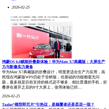
并行运行数千次评估。通过优化GPU与虚拟机布局、使用低
2026-02-25
延迟VNC配置和自定义Rust输入绑定，团队将屏幕截取到动作
执行的往返延迟压缩至11毫秒。
初步评测结果显示，IDM标注数据在鼠标操作、目标点击、符
号记忆和UI操控等方面的表现已超过人工标注数据，但在打
字和语言理解任务上进步较慢。团队认为这是IDM标注噪声所
致，未来计划混合使用两种数据。在自动驾驶微调实验中，
FDM-1在不到1小时驾驶数据上微调后，即能用方向键控制汽
车在旧金山绕街区转弯，起始准确率为50%（在“无操作/左转/
右转”三选一中），明显高于仅有视频编码器而无互联网视频
预训练的基线模型。
鸿蒙OS 6.0赋能折叠新体验！华为Mate X7典藏版：大屏生产
力与影像实力兼备
Standard Intelligence成立于2024年3月，定位为“对齐的AGI实
华为Mate X7典藏版的折叠设计，明显更适合生产力应用，虽
验室”。研究团队核心成员包括Neel Redkar、Yudhister
然现在鸿蒙版WPS仍处于尝鲜版，但基础的功能都毫无问
Kumar、Devansh Pandey和Galen Mead。Neel Redkar来自
题，最多就是目前支持的格式还不够多，相比普通的手机，折
UCLA，高中时期曾凭借碳捕获金属有机框架神经网络研究获
叠屏在展开之后的8寸大屏上，使用体验已经…
得ISEF大奖，并在Notion AI团队实习过。Yudhister Kumar参与
过MATS 5.0项目，研究过预言机在合作AI中的应用。在FDM-
2026-02-25
1之前，团队已开展过两个引人关注的项目：2024年中在旧金
山市中心建造的30 PB存储集群，用于存放9000万小时视频数
Taalas“模型即芯片”引热议，是颠覆者还是昙花一现？
据；2024年11月开源的hertz-dev，一个85亿参数的全双工音频