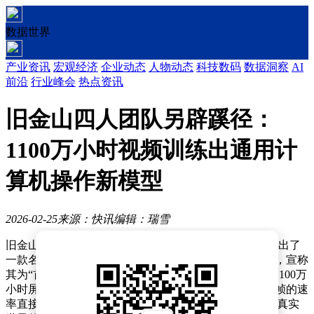
数据世界
产业资讯
宏观经济
企业动态
人物动态
科技数码
数据洞察
AI
前沿
行业峰会
热点资讯
旧金山四人团队另辟蹊径：
1100万小时视频训练出通用计
算机操作新模型
2026-02-25
来源：快讯
编辑：瑞雪
旧金山一家名为Standard Intelligence的初创公司，近日推出了
一款名为FDM-1（前向动力学模型）的计算机行为模型，宣称
其为“首个完全通用的计算机行为模型”。该模型在包含1100万
小时屏幕录制视频的数据集上完成训练，能够以每秒30帧的速
率直接处理视频流，并在CAD建模、网站安全测试以及真实