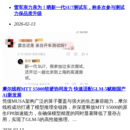
此次整治行动同步启动创作者教育计划，通过线上课程、案例
雷军亲力亲为！晒新一代SU7测试车，称多次参与测试
解析等方式帮助用户理解合规要求。平台负责人表示，将持续
力保品质升级
优化技术手段，建立"技术防控+人工审核+用户举报"的三维治
理体系，坚决遏制AI技术滥用势头。
2026-02-13
摩尔线程MTT S5000软硬协同发力 快速适配GLM-5赋能国产
AI新发展
凭借MUSA架构广泛的算子覆盖与强大的生态兼容能力，摩尔
线程成功打通了模型推理全链路，并深度释放MTT S5000的原
生FP8加速能力，在确保模型精度的同时显著降低了显存占
用，实现了GLM-5的高性能推理。…
2026-02-13