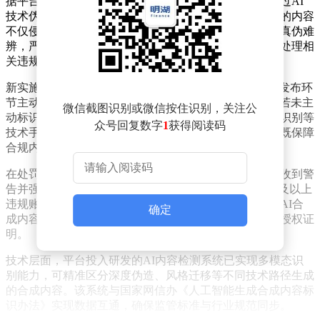
据平台披露，近期收到大量用户举报，反映部分账号通过AI
技术伪造公众人物形象、制作虚假视频。这些未经授权的内容
不仅侵犯当事人肖像权，更因未履行标识义务导致信息真伪难
辨，严重破坏社区信任体系。平台数据显示，仅上月就处理相
关违规内容超2.3万条。
新实施的监管方案采用"双轨制"标识体系：创作者需在发布环
节主动勾选"AI生成"选项，系统将自动添加特殊标识；若未主
微信截图识别或微信按住识别，关注公
动标识，平台检测系统将通过图像特征分析、行为模式识别等
众号回复数字
1
获得阅读码
技术手段进行二次判定，强制添加醒目标识。这种设计既保障
合规内容传播效率，又形成技术防控闭环。
在处罚机制方面，平台建立分级处置体系。首次违规将收到警
告并强制标识，二次违规内容推荐权重降低50%，三次及以上
违规账号将被限制发布权限。特别针对涉及公众人物的AI合
确定
成内容，平台将启动专项审核通道，要求提供原始素材授权证
明。
技术层面，平台投入研发的AI内容检测系统已实现多模态识
别能力，可精准区分深度伪造、风格迁移等不同技术路径生成
的合成内容。该系统与国家网信办《人工智能生成合成内容标
识办法》实现数据互通，确保监管标准与行业规范同步。