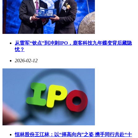
从雷军“钦点”到冲刺IPO，鹿客科技九年蝶变背后藏隐
忧？
2026-02-12
恒林股份王江林：以“择高向内”之姿 携手同行共赴“十