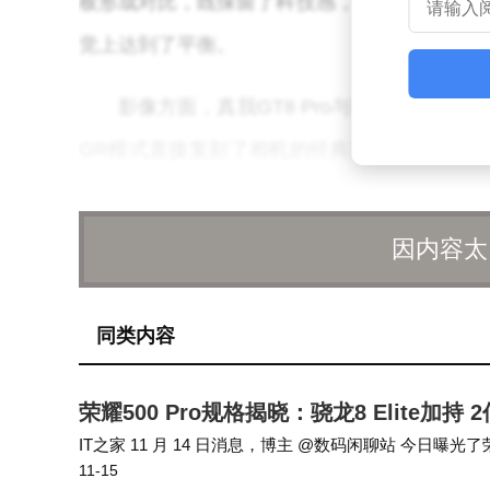
板形成对比，既保留了科技感，又避免了冰冷的手
觉上达到了平衡。
影像方面，真我GT8 Pro与理光GR的联
GR模式直接复刻了相机的经典功能。用户可快
藏了所有UI元素，让屏幕化身纯粹的取景框。
即拍，无需等待对焦，抓拍效率大幅提升。
因内容太
理光GR的5种经典影调也被完整移植到
同类内容
高对比黑白模式则通过更强的反差与颗粒感，
造出日系胶片的清新感。用户还可将手动参数保
荣耀500 Pro规格揭晓：骁龙8 Elite加持
摄的照片会自动归类至理光GR专属相册，避免
IT之家 11 月 14 日消息，博主 @数码闲聊站 今日曝光
11-15
下：6.55 英寸 2736*1264p 120Hz 中屏 骁龙…
硬件配置上，真我GT8 Pro同样“卷”出新