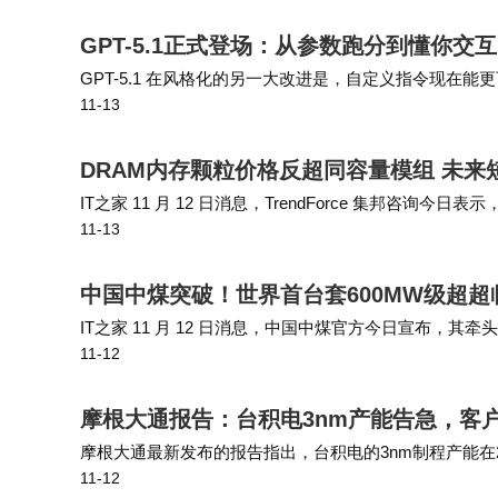
GPT-5.1正式登场：从参数跑分到懂你交
GPT-5.1 在风格化的另一大改进是，自定义指令现在能
11-13
的个性来完成各项任务。 OpenAI 这次提供了后悔药，付
DRAM内存颗粒价格反超同容量模组 未
IT之家 11 月 12 日消息，TrendForce 集邦咨询
11-13
容量的内存条（模组，Module）报价，且价差巨大。 过
中国中煤突破！世界首台套600MW级超
IT之家 11 月 12 日消息，中国中煤官方今日宣布，其
11-12
该设备近日还成功入选国家能源局公告发布第五批能源领
摩根大通报告：台积电3nm产能告急，客
摩根大通最新发布的报告指出，台积电的3nm制程产能在
11-12
能，2026年底能够达到14万至14.5万片的产能，仍难