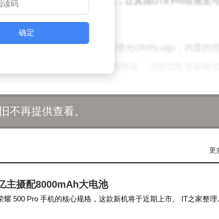
感。这种材质与色彩的搭配，让真我GT8 Pro在视觉
确定
名堪称“王炸组合”。手机侧面印有理光GR的Logo，内置的
速切换至28mm或40mm固定双焦段，沉浸式取景器模
快拍模式更是还原了理光GR的精髓：预设对焦距离后，
旧不再提供查看。
手机中。正片模式适合光影对比强烈的场景，色彩浓郁厚
更
让画面充满张力；负片模式则以低饱和度与柔和对比度
存为预设，直接复刻“理光蓝”“理光绿”等网络热门配方
 2亿主摄配8000mAh大电池
了与截图、二维码等杂乱内容的混杂。
了荣耀 500 Pro 手机的核心规格，这款新机将于近期上市。 IT之家整理
高度。主摄采用定制理光GR防眩光镜头，5000万像素、1/1