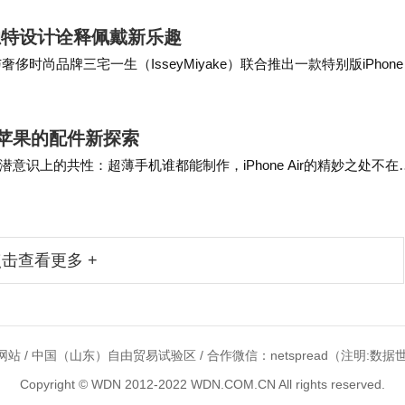
，以独特设计诠释佩戴新乐趣
司将与奢侈时尚品牌三宅一生（IsseyMiyake）联合推出一款特别版iPhon
下，苹果的配件新探索
识上的共性：超薄手机谁都能制作，iPhone Air的精妙之处不在
同理，A-POC 的意义也不在…
击查看更多 +
站 / 中国（山东）自由贸易试验区 / 合作微信：netspread（注明:数据世
Copyright © WDN 2012-2022 WDN.COM.CN All rights reserved.