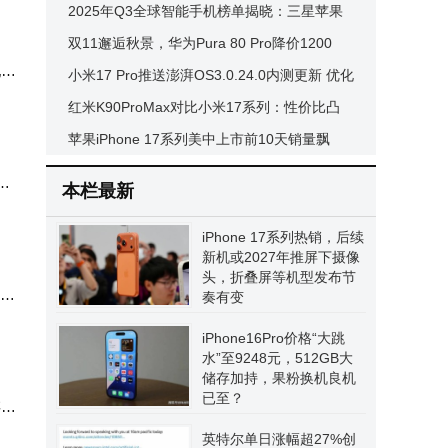
系列23日登场
2025年Q3全球智能手机榜单揭晓：三星苹果
焦，
稳居前二，传音成最大黑马
双11邂逅秋景，华为Pura 80 Pro降价1200
配策
下稳
元，影像实力等你来探
小米17 Pro推送澎湃OS3.0.24.0内测更新 优化
系统影像修复多项使用问题
红米K90ProMax对比小米17系列：性价比凸
与充
显，背屏小屏成选择关键
苹果iPhone 17系列美中上市前10天销量飘
红，较上代增长14%
用
本栏最新
外使
iPhone 17系列热销，后续
围配
新机或2027年推屏下摄像
头，折叠屏等机型发布节
o约
奏有变
iPhone16Pro价格“大跳
以性
水”至9248元，512GB大
储存加持，果粉换机良机
。标
已至？
存状
英特尔单日涨幅超27%创