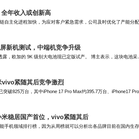
光表现稳定。2亿像素潜望长焦支持3倍、6倍和12倍变
，全年收入或创新高
链自主化进程加快，为应对客户紧急需求，公司及时优化了产能分
电竞独显芯片R1的组合，让《原神》60fps+最高画质
链的背景下，公司长期合作的客户成功把握了市场机…
00mAh大电池配合120W有线快充与50W无线充，续航
直屏新机测试，中端机竞争升级
在微博透露，欧加的 9K 级别大电池现已定版试产。 博主表示，这块电池采
760m…
R角设计，局部峰值亮度7000nit，全局亮度2000nit，户
式，让《和平精英》《使命召唤》等游戏的操作更流畅。外
vivo紧随其后竞争激烈
、N79 5G频段与超声波指纹一应俱全，几乎找不到短板。
台，其中iPhone 17 Pro Max约395.7万台、iPhone17 Pr
Pro用“越级”配置重新定义了旗舰标准。过去，真我旗舰
米稳居国产首位，vivo紧随其后
Pro不仅补足了影像短板，更在同价位中树立了新的标杆
能手机领域排行榜，因为从周榜就可以分析出各品牌目前在国内生
成为今年手机市场的“卷王”候选。
额又滑落了一个百分点，这已经是苹果连续五周国内…