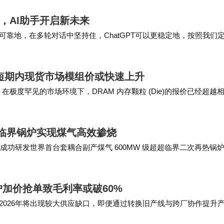
互，AI助手开启新未来
更可靠地，在多轮对话中坚持住，ChatGPT可以更稳定地，按照我们
费用户在 3 个月内…
来短期内现货市场模组价或快速上升
今日表示，在极度罕见的市场环境下，DRAM 内存颗粒 (Die)的报价已经超越
去七…
超临界锅炉实现煤气高效掺烧
牵头成功研发世界首台套耦合副产煤气 600MW 级超超临界二次再热锅
域首台（套）重大技术装备名单…
户加价抢单致毛利率或破60%
2026年将出现较大供应缺口，即便通过转换旧产线与跨厂协作提升
以满足全部需求，这也将导致客户争相…