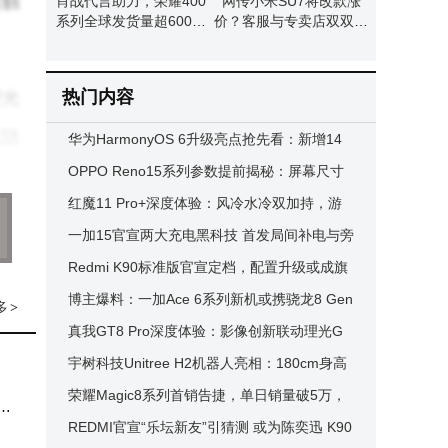
与触
肖战代言助力，荣耀400
网传小米SU7将改款涨
系列全球发货量超600万
价？客服与专卖店双双回
台
应：暂无相关通知
热门内容
理光
式隐
华为HarmonyOS 6升级亮点抢先看：新增14
项功能，性能较鸿蒙4提升40%
OPPO Reno15系列参数提前揭秘：屏幕尺寸
抬手
调整，影像系统大升级
红魔11 Pro+深度体验：风冷水冷双加持，游
戏手机性能新巅峰
一加15官宣两大充电黑科技 首发局间补电与旁
路供电技术 性能再升级
Redmi K90标准版官宣定档，配置升级或成旗
重；
舰市场新“搅局者”
博主爆料：一加Ace 6系列新机或携骁龙8 Gen
多
>
，营
5芯片与超8000mAh电池登场
真我GT8 Pro深度体验：影像创新联动理光G
。拍
R，性能越级再升级
宇树科技Unitree H2机器人亮相：180cm身高
70kg体重，能跳芭蕾舞会武术
荣耀Magic8系列首销告捷，单日销量破5万，
如
AI与体验成亮点
REDMI官宣“乐坛新友”引猜测 或为陈奕迅 K90
.5