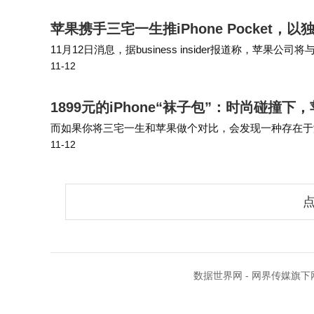
苹果携手三宅一生推iPhone Pocket
11月12日消息，据business insider报道称，苹果公
11-12
件——iPhone Pocket。 三宅设计工作室总监宫…
1899元的iPhone“袜子包”：时尚碰撞
而如果你将三宅一生和苹果做个对比，会发现一种存在于潜意
11-12
薄，而在于通过超高级程度的高原主板，将机身解放出来；
点
数据世界网 - 网界传媒旗下网