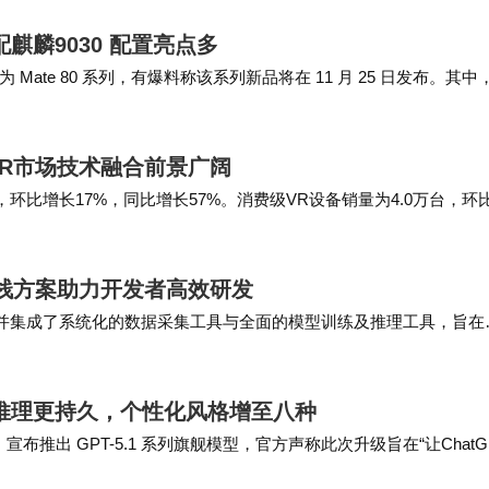
配麒麟9030 配置亮点多
te 80 系列，有爆料称该系列新品将在 11 月 25 日发布。其中，
大的新增机型…
AR市场技术融合前景广阔
，环比增长17%，同比增长57%。消费级VR设备销量为4.0万台，环
用的Fast LC…
全栈方案助力开发者高效研发
，并集成了系统化的数据采集工具与全面的模型训练及推理工具，旨在
-D的升降精度为 ±0.5m，末…
趣，推理更持久，个性化风格增至八种
布公告，宣布推出 GPT-5.1 系列旗舰模型，官方声称此次升级旨在“让ChatG