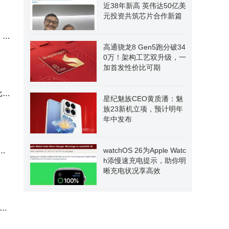
近38年新高 英伟达50亿美
元投资共筑芯片合作新篇
Pr
高通骁龙8 Gen5跑分破34
0万！架构工艺双升级，一
加首发性价比可期
比增
星纪魅族CEO黄质潘：魅
族23新机立项，预计明年
年中发布
为
watchOS 26为Apple Watc
h添慢速充电提示，助你明
晰充电状况享高效
PT