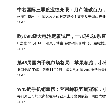
6英寸大底，搭配5层超低反镀膜与7P镜头，暗
中芯国际三季度业绩亮眼：月产能破百万
赵海军指出，中国区收入的显著增长主要受益于国内产业
画质可用性高。性能方面，第五代骁龙8至尊版与
11-14
略。赵海军补充表示，在当前国内企业加速替代海外供应
定运行，功耗不到4W，温度控制在41.1℃。70
欧加9K级大电池定版试产，一加骁龙8系
电速度均达旗舰水准。
IT之家 11 月 14 日消息，博主 @数码闲聊站 今天
11-14
单块4.51V 单电芯设计，额定容量 32.59Wh，额定电池 8
屏幕升级至2K 144Hz纯直屏，6.79英寸大
用无压力。针对FPS游戏适配的144fps模
第45周国内手机市场格局：苹果领跑，小米
置上，0816瑞声马达、1115E大尺寸扬声器
据CNMO了解，截至11月2日，该系列在国内的激活数量已突破825万
11-14
246.2万台、标准版iPhone 17约172.8…
从性能到影像，从设计到体验，真我GT8 
W45周手机销量榜：苹果蝉联五周冠军，小
价比为核心，影像常被视为短板；如今，GT8 
每到周五可能大家都在等行业人士给出的最新一周国内智
准版的价格，Pro级的产品力，这款新机无疑会
11-14
况。数据显示苹果还是国内排名第一的品牌，不过市场份