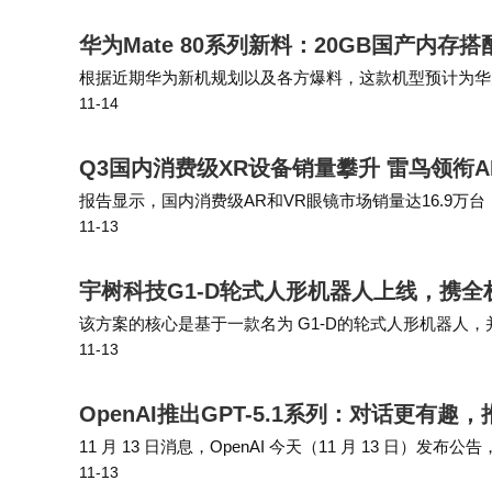
华为Mate 80系列新料：20GB国产内存搭
根据近期华为新机规划以及各方爆料，这款机型预计为华为 Ma
11-14
oMax 并非简单的名称更换，而是定位与 Pro 版差距更
Q3国内消费级XR设备销量攀升 雷鸟领衔
报告显示，国内消费级AR和VR眼镜市场销量达16.9万台
11-13
长8%，Meta低价策略维持了VR市场的小幅增长。VR设备采
宇树科技G1-D轮式人形机器人上线，携
该方案的核心是基于一款名为 G1-D的轮式人形机器人
11-13
开发者提供一站式的机器人研发平台。 在控制响应方面，G1
OpenAI推出GPT-5.1系列：对话更有
11 月 13 日消息，OpenAI 今天（11 月 13 日）发
11-13
更智能，对话体验更有趣”。 IT之家援引博文介绍，此…