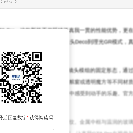
：赵云飞
T8 Pro。这款新机不仅延续了真我一贯的性能优势，更
一新的街拍体验。从可拆卸镜头Deco到理光GR模式，
真我GT8 Pro摒弃了传统手机镜头模组的固定形态，通
，就能将Deco拆下，换上金属舷窗或透明魔方等不同材
特的个性，更让用户在拆卸过程中感受到动手的乐趣。官
器人，萌态十足。
号后回复数字
1
获得阅读码
现出浅米色，触感丝滑且不沾指纹。金属中框与温润的玻