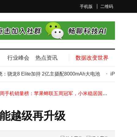
手机版
二维码
GPT-5.1正式登场：从参数跑分到懂你交互，AI助手开启新未来
行业峰会
热点资讯
数据改变世界
荣耀500 Pro规格揭晓：骁龙8 Elite加持 2亿主摄配8000mAh大电池
中芯国际三季度业绩亮眼：月产能破百万，全年收入或创新高
骁龙8 Elite加持 2亿主摄配8000mAh大电池
iPhone 1
欧加9K级大电池定版试产，一加骁龙8系直屏新机测试，中端机竞争升级
第45周国内手机市场格局：苹果领跑，小米vivo紧随其后竞争激烈
W45周手机销量榜：苹果蝉联五周冠军，小米稳居国产首位，vivo紧随其后
华为Mate 80系列新料：20GB国产内存搭配麒麟9030 配置亮点多
Q3国内消费级XR设备销量攀升 雷鸟领衔AR市场技术融合前景广阔
性能越级再升级
宇树科技G1-D轮式人形机器人上线，携全栈方案助力开发者高效研发
OpenAI推出GPT-5.1系列：对话更有趣，推理更持久，个性化风格增至八种
GPT-5.1正式登场：从参数跑分到懂你交互，AI助手开启新未来