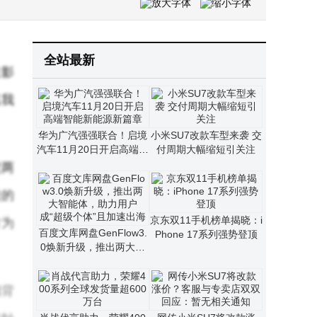
荣耀500 Pro规格揭晓：骁龙8 Elite加持 2亿主摄配8000mAh大电池
全站最新
在影
真我
华为广汽强强联合！启境
小米SU7改款车型来袭 交
汽车11月20日开启高端智
付周期大幅缩短引关注
能新能源新篇章
过两
质的
京东双11手机榜单揭晓：i
方为
百度文库网盘GenFlow3.
Phone 17系列强势登顶
0焕新升级，推出两大智
能体，助力用户成“超级个
体”且加速出海
璃背