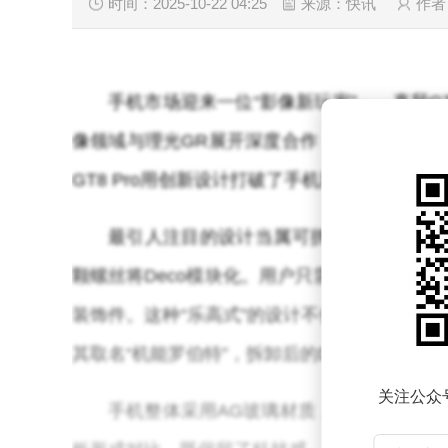
时间：2025-10-22 04:25
来源：快讯
作者
手机市场迎来一位“影像新玩家”——真我G
像领域与理光GR展开深度合作，带来令人耳目
GT8 Pro用创新设计打破了手机同质化的困局。
最引人注目的设计当属可拼装镜头Deco。
颗螺丝将Deco模块化。用户只需一把小螺丝刀
装饰件。这种“乐高式”的设计不仅赋予手机独
其取名“机能罗伯特”，拆卸后的Deco形似小机
关注公众
手机整体采用AG玻璃材质，怀特版本呈