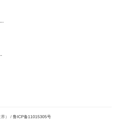
e配
于
界） /
鲁ICP备11015305号