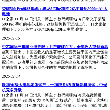
荣耀500 Pro规格揭晓：骁龙8 Elite加持 2亿主摄配8000mAh大
电池
IT之家 11 月 14 日消息，博主 @数码闲聊站 今日曝光了荣耀
500 Pro 手机的核心规格，这款新机将于近期上市。 IT之家整
理如下：6.55 英寸 2736*1264p 120Hz 中屏 骁龙…
2025-11-15
中芯国际三季度业绩亮眼：月产能破百万，全年收入或创新高
赵海军指出，中国区收入的显著增长主要受益于国内产业链自
主化进程加快，为应对客户紧急需求，公司及时优化了产能分
配策略。赵海军补充表示，在当前国内企业加速替代海外供应
链的背景下，公司长期合作的客户成功把握了市场机…
2025-11-14
欧加9K级大电池定版试产，一加骁龙8系直屏新机测试，中端
机竞争升级
IT之家 11 月 14 日消息，博主 @数码闲聊站 今天在微博透
露，欧加的 9K 级别大电池现已定版试产。 博主表示，这块电
池采用单块4.51V 单电芯设计，额定容量 32.59Wh，额定电池