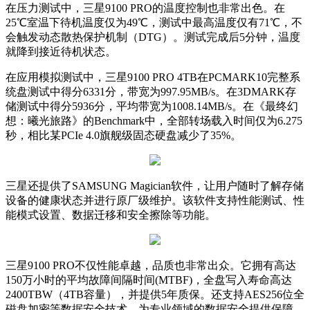
在压力测试中，三星9100 PRO的温度控制也非常出色。在
25℃室温下待机温度仅为49℃，测试中最高温度仅有71℃，不
会触发动态散热保护机制（DTG）。测试完成后5分钟，温度
就降到接近待机状态。
在应用模拟测试中，三星9100 PRO 4TB在PCMARK10完整系
统盘测试中得分6331分，带宽为997.95MB/s。在3DMARK存
储测试中得分5936分，平均带宽为1008.14MB/s。在《最终幻
想：曦光旅路》的Benchmark中，全部转场载入时间仅为6.275
秒，相比某PCIe 4.0旗舰级固态硬盘减少了35%。
三星还提供了SAMSUNG Magician软件，让用户随时了解存储
设备的健康状态并进行原厂级维护。该软件支持性能测试、性
能模式设置、数据迁移和安全擦除等功能。
三星9100 PRO不仅性能卓越，品质也非常出众。它拥有高达
150万小时的平均故障间隔时间(MTBF)，全盘写入寿命高达
2400TBW（4TB容量），并提供5年质保。还支持AES256位全
磁盘加密等数据安全技术，为专业领域的数据安全提供保障。