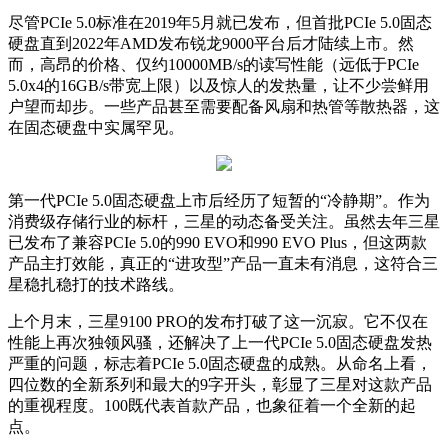
尽管PCIe 5.0标准在2019年5月就已发布，但首批PCIe 5.0固态
硬盘直到2022年AMD发布锐龙9000平台后才陆续上市。然
而，高昂的价格、仅约10000MB/s的读写性能（远低于PCIe
5.0x4的16GB/s带宽上限）以及惊人的发热量，让不少尝鲜用
户望而却步。一些产品甚至需要配备风扇和热管等散热器，这
在固态硬盘中实属罕见。
第一代PCIe 5.0固态硬盘上市后经历了短暂的“冷静期”。作为
消费级存储行业的标杆，三星的动态备受关注。虽然去年三星
已发布了兼容PCIe 5.0的990 EVO和990 EVO Plus，但这两款
产品主打效能，真正的“进攻型”产品一直未有消息，这符合三
星稳扎稳打的技术路线。
上个月末，三星9100 PRO的发布打破了这一沉寂。它不仅在
性能上再次独领风骚，还解决了上一代PCIe 5.0固态硬盘发热
严重的问题，标志着PCIe 5.0固态硬盘的成熟。从命名上看，
四位数的全新系列和最大的9字开头，彰显了三星对这款产品
的重视程度。100既代表首款产品，也象征着一个全新的起
点。