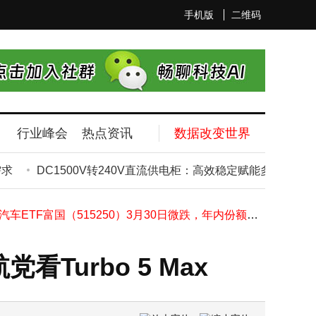
手机版
二维码
行业峰会
热点资讯
数据改变世界
智元机器人量产破万：跨越量产鸿沟，领跑人形机器人商业化新赛道
DC1500V转240V直流供电柜：高效稳定赋能多场景直流供
DC1500V转240V直流供电柜：高效稳定赋能多场景直流供电新选择
科大讯飞智能办公本深度评测：AI赋能，打造高效办公与学习新体验
智能汽车ETF富国（515250）3月30日微跌，年内份额规模双降，流动性如何？
比亚迪海外野心再升级：今年出口目标从130万跃至150万辆
合作30年却无合同？黄仁勋揭秘英伟达与台积电独特合作模式
urbo 5 Max
雷军官宣小米造车五周年：投入超400亿，交付破60万，2025年已盈利
营销新突破：快手商业AI如何实现全链路智能化投放？
小米新机工程机曝光：双2亿像素主摄加持，影像能力或迎新突破