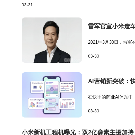
03-31
雷军官宣小米造车
2021年3月30日，
最后一次重大创业项目
03-30
入超过400亿元，汽车
AI营销新突破：
在快手的商业AI体系
投后的诊断复盘，每个决
03-30
切面，但背后都折射出
小米新机工程机曝光：双2亿像素主摄加持