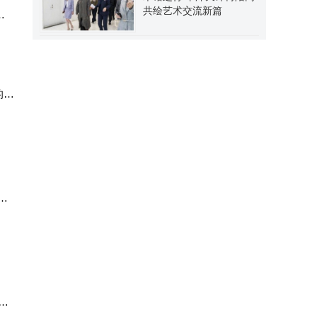
共绘艺术交流新篇
支
的发
，
不
我