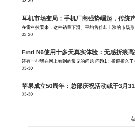
03-30
介绍还是模糊的“我是DeepSeek，一款纯文字AI助手…
耳机市场变局：手机厂商强势崛起，传统
在雷科技看来，这种销量下滑、平均售价却上涨的市场形
03-30
开了与手机品牌的正面碰撞，同时还开创了全新的不入耳
Find N6使用十多天真实体验：无感折
还有一些我在网上看到的常见的问题 问题1：折痕折久了
03-30
正就是我早上出门，我晚上回来肯定是有电的 我是觉得这
苹果成立50周年：总部庆祝活动或于3月3
03-30
点