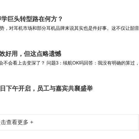
…“，对自己的版本号…
声学巨头转型路在何方？
势，对耳机市场和部分耳机品牌来说其实也是件好事。这不仅让韶
耳机品类，甚至还换来了不错的销售成绩——在洛…
痕高效好用，但这点略遗憾
会不会看上去变深了？ 问题3：续航OK吗回答：我没有明确的算过
是我目前用过zuiOK影像的折叠屏…
1日下午开启，员工与嘉宾共襄盛举
击查看更多 +