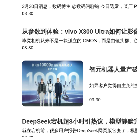
3月30日消息，数码博主 @数码闲聊站 今日透露，某厂 PM
03-30
持新一代LOFIC HDR 3.0 和 LOFIC 帧高增益技术。 据
从参数到体验：vivo X300 Ultra如
毕竟相机从来不是一块孤立的 CMOS，而是由镜头群、色彩科
03-30
力方向——用 400mm 增距镜丰富物理焦段、用克制的
智元机器人量产
如果客户觉得自主免维
他愿意批量化复制和推
03-30
会想着跟谁竞赛，因为
DeepSeek宕机超8小时引热议，模型静
就在宕机前，很多用户报告DeepSeek网页版它变了，模