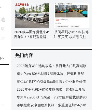
都”建设驶入快车道
能“通用大脑”构建
。
电池
。尽
2026款丰田海狮北京4S
从问界到小米：科技博
店有售！7座配置拉满 科
主“买买买”模式引关注，
用与
技舒适安全一步到位
获雷军点赞互动
、耐
热门内容
多
>
2026随身WiFi选购攻略：从百元入门到高端旗
55
舰 高性价比之选全解析
华为Pura 80丝绒绿版深度体验：轻薄机身配
）。
红枫影像，4000元档值吗？
黄仁勋“龙虾”论引爆SaaS焦虑：企业服务价值
重构与新生态机遇
2026年手机PDF转换攻略来啦！这4款工具亲
“够
测好用，尤其这款小程序封神
华为Mate80 GTS来袭：7.2寸巨屏搭载麒麟90
线传
30 Pro，内置风扇性能强劲！
谷歌推出安卓侧载新机制：多重验证加24小时