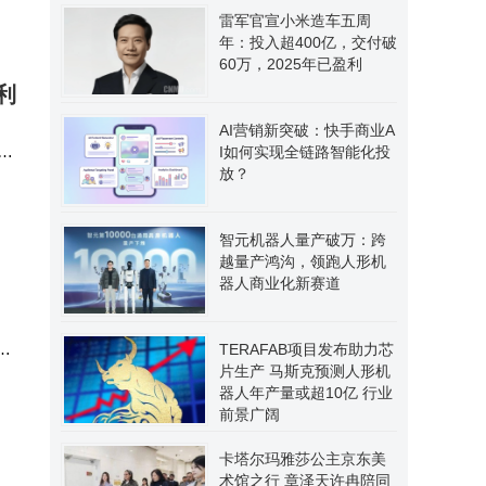
雷军官宣小米造车五周
年：投入超400亿，交付破
60万，2025年已盈利
利
AI营销新突破：快手商业A
生
I如何实现全链路智能化投
放？
投
智元机器人量产破万：跨
越量产鸿沟，领跑人形机
器人商业化新赛道
到
TERAFAB项目发布助力芯
片生产 马斯克预测人形机
型
器人年产量或超10亿 行业
前景广阔
卡塔尔玛雅莎公主京东美
术馆之行 章泽天许冉陪同