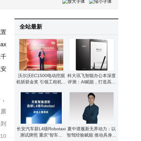
从参数到体验：vivo X300 Ultra如何让影像手机蜕变为专业创作工具
智元机器人量产破万：跨越量产鸿沟，领跑人形机器人商业化新赛道
DC1500V转240V直流供电柜：高效稳定赋能多场景直流供电新选择
全站最新
配置
ax
让千
航安
沃尔沃EC1500电动挖掘
科大讯飞智能办公本深度
机斩获金奖 引领工程机械
评测：AI赋能，打造高效
行业电动化新潮流
办公与学习新体验
合，
《原
俱到
长安汽车获L4级Robotaxi
夏中谱履新无界动力：以
测试牌照 重庆“智车之
智驾经验赋能 推动具身智
10