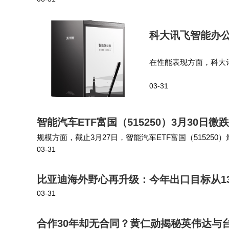
感器、执行器等设备供电，确保电压稳定，降低设备故障
这场千元机对决的本质，是价值取向的碰撞
户，其“狠货”属性在清仓阶段更具吸引力；Turb
科大讯飞智能办公
词，成为务实主义者的首选。当前市场数据显示，T
在性能表现方面，科大
合，销量表现更为亮眼。但无论选择哪款，消费
验。从便携式的青少年
03-31
求，为工作和学习带来
是需要一台默默支撑日常的“工具”？答案或许
智能汽车ETF富国（515250）3月30
规模方面，截止3月27日，智能汽车ETF富国（515250）最
03-31
能汽车ETF富国（515250）份额为5.88亿份，规模为6.8
比亚迪海外野心再升级：今年出口目标从13
03-31
合作30年却无合同？黄仁勋揭秘英伟达与