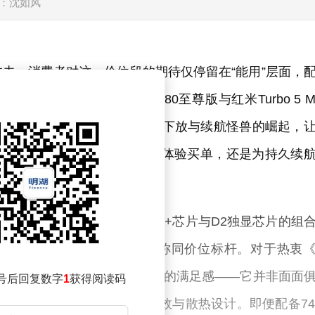
：沈如风
去，消费者对这一价位段的期待仅停留在“能用”层面，
下两款机型——红米K80至尊版与红米Turbo 5 M
有认知被彻底打破。性能旗舰的下放与续航怪兽的崛起，
蜜的抉择：究竟该为极致游戏体验买单，还是为持久续
的深度优化上。搭载天玑9400+芯片与D2独显芯片的组
戏下的流畅度与震感反馈堪称同价位标杆。对于热衷
，这款机型能带来“物超所值”的满足感——它并非面面
号后回复数字
1
获得阅读码
环节，如屏幕高刷、外放音效与散热设计。即便配备74