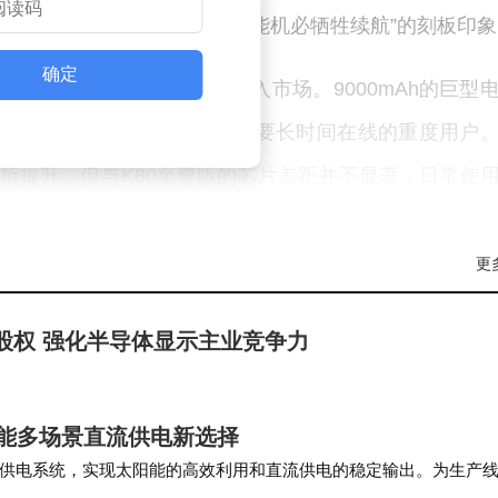
一充的需求，进一步削弱了“性能机必牺牲续航”的刻板印象
确定
5 Max选择以续航为核心卖点切入市场。9000mAh的巨型
合外卖骑手、网约车司机等需要长时间在线的重度用户
上有所提升，但与K80至尊版的芯片差距并不显著，日常使
“稳健”：不追求某一维度的极致突破，而是通过大电池
心”的可靠工具。
更
分化。K80至尊版作为降维打击的旗舰，主摄采用1/1.
5%股权 强化半导体显示主业竞争力
优于Turbo 5 Max的索尼LYT-600（1/1.95英寸
质量更具优势；而Turbo 5 Max的影像系统则停留在
定赋能多场景直流供电新选择
供电系统，实现太阳能的高效利用和直流供电的稳定输出。为生产