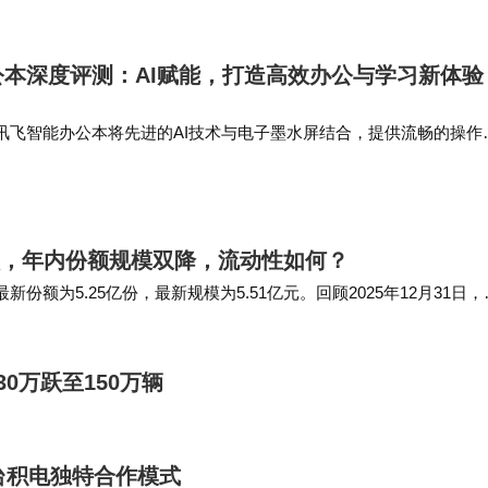
率，减少停机时间。 新能源发电：在太阳能和风能…
。K80至尊版适合追求性能释放、游戏体验与影像质感
o 5 Max则瞄准了续航焦虑人群，以“耐用”与“省心”为
本深度评测：AI赋能，打造高效办公与学习新体验
urbo 5 Max因“买新不买旧”的心理与续航痛点的高
讯飞智能办公本将先进的AI技术与电子墨水屏结合，提供流畅的操作
者都需明确自身需求：是渴望一台能带来激情的“玩具”
阅读本到功能强大的智能办公本，每个型号都能够满足不同用户的需
极大的便利。无论是职场…
比参数对比更重要。
日微跌，年内份额规模双降，流动性如何？
新份额为5.25亿份，最新规模为5.51亿元。回顾2025年12月31日，
0亿元…
0万跃至150万辆
台积电独特合作模式