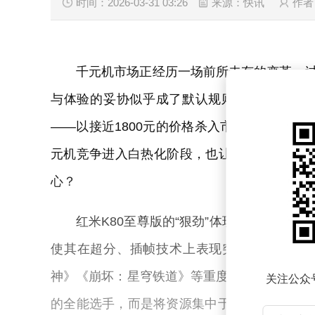
时间：2026-03-31 03:26
来源：快讯
作者
千元机市场正经历一场前所未有的变革。过
与体验的妥协似乎成了默认规则。然而，随着小米旗
——以接近1800元的价格杀入市场，这种固
元机竞争进入白热化阶段，也让消费者陷入甜
心？
红米K80至尊版的“狠劲”体现在对游戏场景
使其在超分、插帧技术上表现突出，高帧率游
神》《崩坏：星穹铁道》等重度游戏的用户而言
关注公众
的全能选手，而是将资源集中于玩家最易感知的