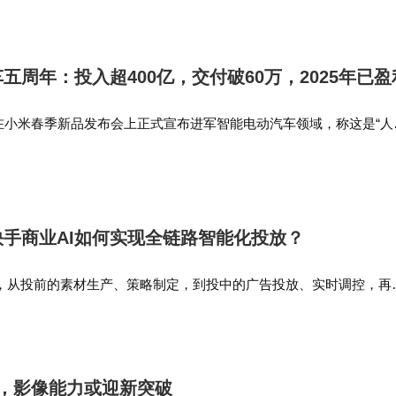
五周年：投入超400亿，交付破60万，2025年已盈
雷军在小米春季新品发布会上正式宣布进军智能电动汽车领域，称这是“人
，愿押上全部战绩和声誉”。 据CNMO了解，五年间，小米造车累计
总交付量突…
快手商业AI如何实现全链路智能化投放？
中，从投前的素材生产、策略制定，到投中的广告投放、实时调控，再
策节点都有AI在场。 当然，这些环节只是快手商业AI能力布局的典
了快手在商业A…
，影像能力或迎新突破