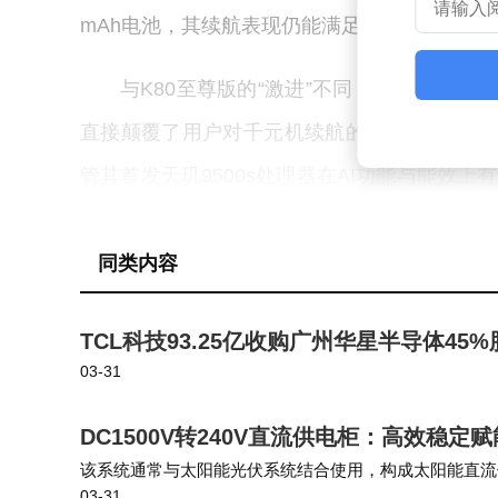
mAh电池，其续航表现仍能满足多数用户一天
与K80至尊版的“激进”不同，红米Turbo 
直接颠覆了用户对千元机续航的认知，尤其适
管其首发天玑9500s处理器在AI功能与能效
主流游戏均能流畅应对。这款机型的策略更偏向
用的机身设计与均衡的配置，成为用户“无需操
同类内容
影像能力的差异进一步凸显了两款机型的定位
TCL科技93.25亿收购广州华星半导体4
英寸大底的光影猎人800传感器，进光量与动态范围显著
03-31
对于摄影爱好者或社交媒体高频用户，K80的成像
DC1500V转240V直流供电柜：高效稳
用”水平，满足扫码、记录生活等基础需求。
该系统通常与太阳能光伏系统结合使用，构成太阳能直流
03-31