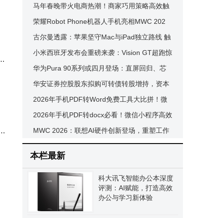
冷却期保障安全
马年春晚带火电商热潮！商家巧用策略高效触
的用
达粉丝促销量攀升
荣耀Robot Phone机器人手机亮相MWC 202
关键
6：独特设计+智能功能抢先看
古尔曼透露：苹果坚守Mac与iPad独立路线 触
度契
控MacBook Pro及可折叠iPad或将来袭
小米西班牙发布会重磅来袭：Vision GT超跑惊
体
，还
艳亮相，17 Ultra徕卡版新配色登场
华为Pura 90系列或四月登场：直屏回归、芯
片升级，影像旗舰再进化
华安证券控股股东拟购可转债转股增持，资本
运作与业绩增长齐头并进
2026年手机PDF转Word免费工具大比拼！微
信小程序「PDF转换兔」成移动办公新宠
2026年手机PDF转docx必看！微信小程序高效
智
转换，职场学生党福音
MWC 2026：联想AI硬件创新登场，重塑工作
娱乐新体验
本栏最新
科大讯飞智能办公本深度
评测：AI赋能，打造高效
办公与学习新体验