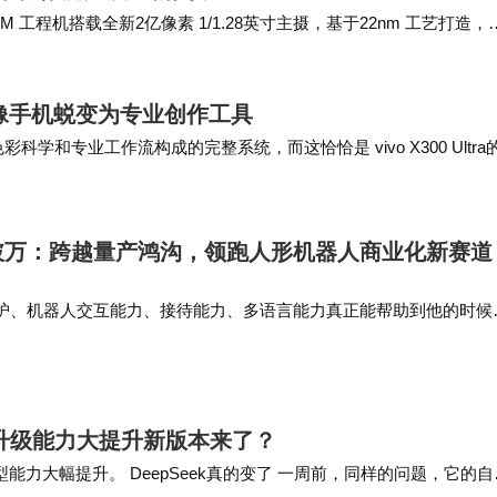
 工程机搭载全新2亿像素 1/1.28英寸主摄，基于22nm 工艺打造，
介…
何让影像手机蜕变为专业创作工具
学和专业工作流构成的完整系统，而这恰恰是 vivo X300 Ultra
算法取代粗暴的暗…
破万：跨越量产鸿沟，领跑人形机器人商业化新赛道
护、机器人交互能力、接待能力、多语言能力真正能帮助到他的时候
广的时候才是我们最期待的，这时候会根据客户的需求安排产能，并
生产出来变成库存对我们来…
默升级能力大提升新版本来了？
型能力大幅提升。 DeepSeek真的变了 一周前，同样的问题，它的自