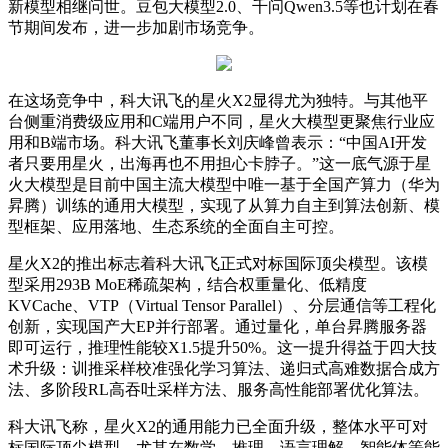
新模型相继问世。豆包大模型2.0、千问Qwen3.5等也计划在春
节期间发布，进一步加剧市场竞争。
在这场竞争中，科大讯飞的星火X2显得尤为独特。与其他平
台侧重消费级应用和C端用户不同，星火大模型更聚焦行业应
用和B端市场。科大讯飞董事长刘庆峰曾表示：“中国AI开发
者只要用星火，出海再也不用担心卡脖子。”这一底气源于星
火大模型是目前中国主流大模型中唯一基于全国产算力（华为
昇腾）训练的通用大模型，实现了从算力自主到算法创新、模
型框架、应用落地、生态系统的全面自主可控。
星火X2的推出标志着科大讯飞正式对标国际顶尖模型。该模
型采用293B MoE稀疏架构，结合权重量化、低精度
KVCache、VTP（Virtual Tensor Parallel）、分层通信等工程化
创新，实现国产大EP并行部署。通过量化，单台昇腾服务器
即可运行，推理性能较X1.5提升50%。这一提升得益于四大技
术升级：训推采样校准强化学习算法、递归式高难数据合成方
法、多阶段RL高吞吐采样方法、服务高性能部署优化算法。
科大讯飞称，星火X2的通用能力已全面升级，整体水平可对
标国际顶尖模型，尤其在数学、推理、语言理解、智能体等能