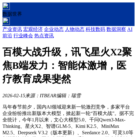
数据世界
产业资讯
宏观经济
企业动态
人物动态
科技数码
数据洞察
AI
前沿
行业峰会
热点资讯
百模大战升级，讯飞星火X2聚
焦B端发力：智能体激增，医
疗教育成果斐然
2026-02-15
来源：ITBEAR
编辑：瑞雪
马年春节前夕，国内AI领域迎来新一轮激烈竞争，多家平台
企业纷纷推出新版本大模型，掀起新一轮“百模大战”。据不完
全统计，今年1月以来，文心大模型5.0、千问Qwen3-Max-
Thinking、星火X2、智谱GLM-5、Kimi K2.5、MiniMax
M2.5、Deepseek V3.2（版本更新）、Seedance 2.0、可灵3.0等