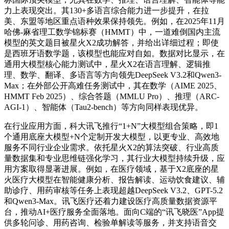
力上表现突出。其130+多语言综合能力进一步提升，在拉
美、东盟等地区重点语种效果保持领先。例如，在2025年11月
哈佛-麻省理工数学锦标赛（HMMT）中，一道难倒国内主流
模型的英文题目被星火X2成功解答，并给出详细过程；即使
是西班牙语数学题，该模型也能应对自如。数据对比显示，在
通用大模型核心能力测试中，星火X2在语言理解、逻辑推
理、数学、翻译、多语言等方向领先DeepSeek V3.2和Qwen3-
Max；在外部公开高难任务测试中，其在数学（AIME 2025、
HMMT Feb 2025）、综合答题（MMLU Pro）、推理（ARC-
AGI-1）、智能体（Tau2-bench）等方向同样表现优异。
在行业应用方面，科大讯飞推行“1+N”大模型组合策略，即1
个通用底座大模型+N个定制开发大模型，以更专业、高效地
服务不同行业企业需求。依托星火X2的算法突破、行业高质
量数据集和专业思维链强化学习，其行业大模型持续升级，应
用方案取得显著进展。例如，在医疗领域，基于X2底座的星
火医疗大模型在智能健康分析、报告解读、运动饮食建议、辅
助诊疗、用药审核等任务上表现超越DeepSeek V3.2、GPT-5.2
和Qwen3-Max。讯飞医疗还着力建设医疗高质量数据资源平
台，推动AI+医疗服务全面落地。面向C端的“讯飞晓医”App提
供多轮问诊、用药咨询、检验单解读等服务，并支持语音交