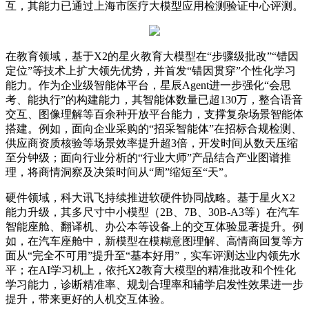
互，其能力已通过上海市医疗大模型应用检测验证中心评测。
在教育领域，基于X2的星火教育大模型在“步骤级批改”“错因
定位”等技术上扩大领先优势，并首发“错因贯穿”个性化学习
能力。作为企业级智能体平台，星辰Agent进一步强化“会思
考、能执行”的构建能力，其智能体数量已超130万，整合语音
交互、图像理解等百余种开放平台能力，支撑复杂场景智能体
搭建。例如，面向企业采购的“招采智能体”在招标合规检测、
供应商资质核验等场景效率提升超3倍，开发时间从数天压缩
至分钟级；面向行业分析的“行业大师”产品结合产业图谱推
理，将商情洞察及决策时间从“周”缩短至“天”。
硬件领域，科大讯飞持续推进软硬件协同战略。基于星火X2
能力升级，其多尺寸中小模型（2B、7B、30B-A3等）在汽车
智能座舱、翻译机、办公本等设备上的交互体验显著提升。例
如，在汽车座舱中，新模型在模糊意图理解、高情商回复等方
面从“完全不可用”提升至“基本好用”，实车评测达业内领先水
平；在AI学习机上，依托X2教育大模型的精准批改和个性化
学习能力，诊断精准率、规划合理率和辅学启发性效果进一步
提升，带来更好的人机交互体验。