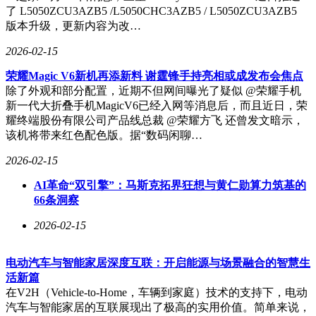
了 L5050ZCU3AZB5 /L5050CHC3AZB5 / L5050ZCU3AZB5
版本升级，更新内容为改…
2026-02-15
荣耀Magic V6新机再添新料 谢霆锋手持亮相或成发布会焦点
除了外观和部分配置，近期不但网间曝光了疑似 @荣耀手机
新一代大折叠手机MagicV6已经入网等消息后，而且近日，荣
耀终端股份有限公司产品线总裁 @荣耀方飞 还曾发文暗示，
该机将带来红色配色版。据“数码闲聊…
2026-02-15
AI革命“双引擎”：马斯克拓界狂想与黄仁勋算力筑基的
66条洞察
2026-02-15
电动汽车与智能家居深度互联：开启能源与场景融合的智慧生
活新篇
在V2H（Vehicle-to-Home，车辆到家庭）技术的支持下，电动
汽车与智能家居的互联展现出了极高的实用价值。简单来说，