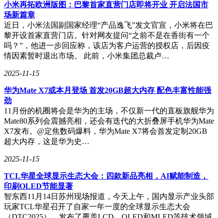
小米再拓欧洲版图：巴黎首家直营门店即将开业 开启法国市
场新篇章
氮化镓技术还拓展到了美容仪、移动电源、笔记本电脑、激光
近日，小米法国副国家经理“产品逸飞”发文官宣，小米将在巴
雷达以及机器人等新兴领域。例如，极萌推出的内置氮化镓集
黎开设首家直营门店。针对网友提问“之前不是在香街有一个
成方案的超声美容仪，凭借氮化镓的高频高效特性，实现了超
吗？”，他进一步回应称，该店为客户运营的授权店，后因疫
声聚能和能量稳定传输，标志着氮化镓器件在个护领域的首次
情因素暂时退出市场。 此前，小米集团总裁卢…
商业化落地。酷态科推出的氮化镓移动电源，采用E-mode低
压氮化镓，实现了5V至28V的双向输入/输出，体积更轻薄、
2025-11-15
效率更高。在笔记本电脑中，低压氮化镓用于DC-DC升降压
转换电路，降低了功率器件的使用数量和体积，提升了效率，
华为Mate X7或本月登场 首发20GB超大内存 配色丰富性能强
支持了更轻薄、性能更强的笔记本电脑设计。
劲
11月份的机圈将会是华为的主场，不仅新一代的直板旗舰华为
Mate80系列会震撼亮相，还会有迭代的大折叠屏手机华为Mate
X7发布。@定焦数码爆料，华为Mate X7将会首发定制20GB
在激光雷达领域，氮化镓器件的应用为自动驾驶和辅助驾驶提
超大内存，这是华为史…
供了理想的解决方案。氮化镓的高开关速度满足了激光雷达对
短脉冲和高峰值功率的需求，为激光雷达的低价格、小体积和
2025-11-15
高性能追求提供了可能。在机器人领域，氮化镓技术的应用提
升了伺服电机的驱动效率，降低了电机损耗和电容规格，进一
TCL华星全球显示生态大会：四款新品亮相，AI赋能制造，
步简化了驱动电路设计和体积，提升了关节电机的灵活性。
印刷OLED节能显著
智东西11月14日苏州现场报道，今天上午，国内显示产业头部
手机和平板电脑领域也早已见证了氮化镓技术的革新。OPPO
玩家TCL华星召开了自家一年一度的全球显示生态大会
早在2021年就将低压氮化镓开关管应用于手机内部，用于快充
（DTC2025），发布了覆盖LCD、OLED和MLED等技术领域