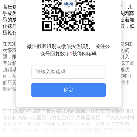
高压氮化镓在20W至300W的AC-DC应用场景中迅速崛起，几
乎成为“小体积快充”的代名词。然而，低压氮化镓在过去因高
昂的成本和驱动生态的不完善而鲜有露面。但近年来，随着氮
化镓厂商在晶圆尺寸、封装技术和驱动兼容性方面的突破，低
压氮化镓正逐步迎来其商业应用的转折点。
在PD快充领域，低压氮化镓的应用尤为显著。传统硅MOS在
微信截图识别或微信按住识别，关注公
次级同步整流时存在输入电容大、体二极管反向恢复慢的问
众号回复数字
1
获得阅读码
题，限制了频率的提升和效率的优化。而氮化镓材料的引入，
有效解决了这些问题，显著减小了器件的输入电容，降低了高
频驱动的功耗，使得电源的开关频率得以提高，体积大幅优
化。尽管目前低压氮化镓的成本仍高于硅材料，但随着8英寸
低压氮化镓产能的逐步释放，预计未来成本差距将逐渐缩小，
氮化镓设计将更广泛地应用于快充产品中。
确定
车充领域同样见证了氮化镓技术的革新。传统车充依赖升降压
电路将汽车点烟器接口的电压转换为所需电压，而氮化镓材料
的引入进一步提高了转换效率和功率密度，降低了汽车耗电
量。随着PD3.1多口车充的普及，氮化镓技术的应用使得车充
体积更小、效率更高。