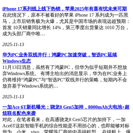
iPhone 17系列线上线下热销，苹果2025年有喜有忧未来可期
在此情况下，原本不被看好的苹果 iPhone 17 系列成为一匹黑
马，上市后销售极为火爆，尤其是中国市场的表现远超预期：
首发 10天销量同比增长 14%，第三季度出货量达 1010 万台，
成为头部厂商中唯…
2025-11-13
华为PC业务双线并行：鸿蒙PC加速突破，智选PC延续
Windows生态
11月13日消息，虽然有了鸿蒙PC，但华为似乎短期并不想放
弃Windows系统。 有博主给出的消息显示，华为在PC业务上
仍将维持“鸿蒙PC”与“智选PC”双线并行的策略，短期内不会
放弃基于Windows系统的…
2025-11-13
一加Ace 6T新机曝光：骁龙8 Gen5加持，8000mAh大电池+超
炫联名配色来袭
对此，在笔者看来，在高通骁龙8 Gen5芯片的加持下，一加
Ace6T这款智能手机的综合性能是不用担心的，也即能够对标
华为、小米、vivo、荣耀等厂商的中高端机型。 在续航上，爆