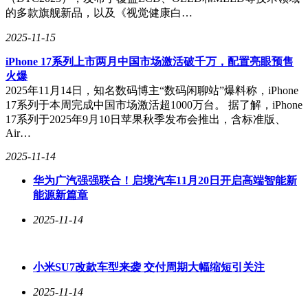
路径管理，显著减少了发热和压降，支持了更高功率、更长持
的多款旗舰新品，以及《视觉健康白…
续快充。随着手机和平板电脑快充功率的不断提升，氮化镓技
2025-11-15
术的应用将越来越广泛，成为电子产品内低压功率器件的首
选。
iPhone 17系列上市两月中国市场激活破千万，配置亮眼预售
火爆
2025年11月14日，知名数码博主“数码闲聊站”爆料称，iPhone
17系列于本周完成中国市场激活超1000万台。 据了解，iPhone
17系列于2025年9月10日苹果秋季发布会推出，含标准版、
Air…
2025-11-14
华为广汽强强联合！启境汽车11月20日开启高端智能新
能源新篇章
2025-11-14
小米SU7改款车型来袭 交付周期大幅缩短引关注
2025-11-14