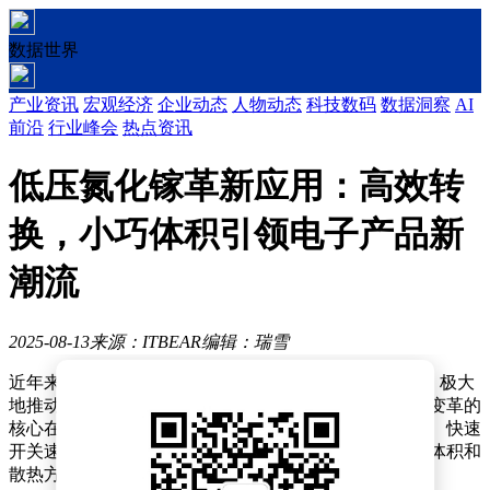
数据世界
产业资讯
宏观经济
企业动态
人物动态
科技数码
数据洞察
AI
前沿
行业峰会
热点资讯
低压氮化镓革新应用：高效转
换，小巧体积引领电子产品新
潮流
2025-08-13
来源：ITBEAR
编辑：瑞雪
近年来，高压氮化镓在消费级USB-PD快充领域的引入，极大
地推动了充电器体积的小型化，深受消费者喜爱。这一变革的
核心在于氮化镓材料的卓越性能：高击穿场强、低导阻、快速
开关速度以及高结温特性，使得氮化镓充电器在效率、体积和
散热方面均优于传统硅基充电头。