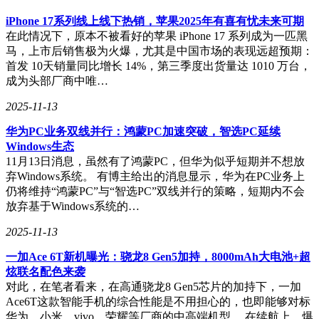
iPhone 17系列线上线下热销，苹果2025年有喜有忧未来可期
在此情况下，原本不被看好的苹果 iPhone 17 系列成为一匹黑
马，上市后销售极为火爆，尤其是中国市场的表现远超预期：
首发 10天销量同比增长 14%，第三季度出货量达 1010 万台，
成为头部厂商中唯…
2025-11-13
华为PC业务双线并行：鸿蒙PC加速突破，智选PC延续
Windows生态
11月13日消息，虽然有了鸿蒙PC，但华为似乎短期并不想放
弃Windows系统。 有博主给出的消息显示，华为在PC业务上
仍将维持“鸿蒙PC”与“智选PC”双线并行的策略，短期内不会
放弃基于Windows系统的…
2025-11-13
一加Ace 6T新机曝光：骁龙8 Gen5加持，8000mAh大电池+超
炫联名配色来袭
对此，在笔者看来，在高通骁龙8 Gen5芯片的加持下，一加
Ace6T这款智能手机的综合性能是不用担心的，也即能够对标
华为、小米、vivo、荣耀等厂商的中高端机型。 在续航上，爆