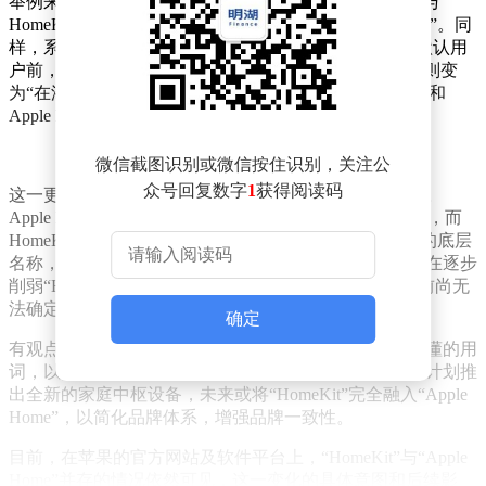
举例来说，在Apple TV的菜单中，原先标注为“AirPlay 与
HomeKit”的选项，现在已变更为“AirPlay 与 Apple Home”。同
样，系统提示信息也有所变动，之前显示“在添加新的默认用
户前，Apple TV无法连接到iCloud和HomeKit”，更新后则变
为“在添加新的默认用户前，Apple TV无法连接到iCloud和
Apple Home”。
微信截图识别或微信按住识别，关注公
众号回复数字
1
获得阅读码
这一更名背后，涉及苹果智能家居生态系统的品牌策略。
Apple Home代表了苹果的整体智能家居应用与生态系统，而
HomeKit自2014年起，一直是该公司智能家居配件框架的底层
名称，听起来更具技术性。此次更名是否预示着苹果正在逐步
削弱“HomeKit”品牌，转而全面推广“Apple Home”，目前尚无
法确定。
确定
有观点认为，这可能是苹果在特定情境下选择更通俗易懂的用
词，以提高用户体验。然而，也有分析指出，随着苹果计划推
出全新的家庭中枢设备，未来或将“HomeKit”完全融入“Apple
Home”，以简化品牌体系，增强品牌一致性。
目前，在苹果的官方网站及软件平台上，“HomeKit”与“Apple
Home”并存的情况依然可见，这一变化的具体意图和后续影