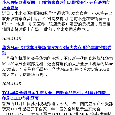
小米再拓欧洲版图：巴黎首家直营门店即将开业 开启法国市
响，仍需进一步观察。
场新篇章
近日，小米法国副国家经理“产品逸飞”发文官宣，小米将在巴
黎开设首家直营门店。针对网友提问“之前不是在香街有一个
吗？”，他进一步回应称，该店为客户运营的授权店，后因疫
情因素暂时退出市场。 此前，小米集团总裁卢…
2025-11-15
华为Mate X7或本月登场 首发20GB超大内存 配色丰富性能强
劲
11月份的机圈将会是华为的主场，不仅新一代的直板旗舰华为
Mate80系列会震撼亮相，还会有迭代的大折叠屏手机华为Mate
X7发布。@定焦数码爆料，华为Mate X7将会首发定制20GB
超大内存，这是华为史…
2025-11-15
TCL华星全球显示生态大会：四款新品亮相，AI赋能制造，
印刷OLED节能显著
智东西11月14日苏州现场报道，今天上午，国内显示产业头部
玩家TCL华星召开了自家一年一度的全球显示生态大会
（DTC2025），发布了覆盖LCD、OLED和MLED等技术领域