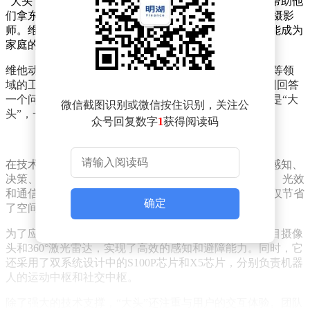
“大头”不仅能在展区内自由行走，还能跟随家庭成员，帮助他
们拿东西，甚至利用AI技术捕捉精彩瞬间，成为家庭的摄影
师。维他动力联合创始人赵哲伦表示，他们希望“大头”能成为
家庭的一员，为人们带来陪伴和便利。
维他动力团队由60多位来自AI、汽车、动画和飞机内饰等领
域的工程师与设计师组成。他们带着3亿元的融资，试图回答
一个问题：机器人如何才能真正走进家庭？他们的答案是“大
微信截图识别或微信按住识别，关注公
头”，一个集科技和艺术于一身的智能机器人。
众号回复数字
1
获得阅读码
在技术架构方面，“大头”采用了双系统设计，包括负责感知、
决策、规划和动作的智能本体域，以及负责显示、语音、光效
和通信的智能交互域。这种高度集成的中央计算架构不仅节省
确定
了空间，还提升了机器人的续航能力和智能水平。
为了应对复杂环境和暗光条件，“大头”配备了可运动双目摄像
头和360°激光雷达，实现了高效的感知和避障能力。同时，它
还采用了双系统设计中的S100P芯片和X5芯片，分别负责机器
人的运动中枢和社交中枢。
除了强大的技术支撑，“大头”还注重与用户的交互体验。团队