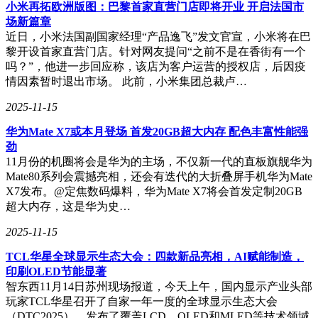
小米再拓欧洲版图：巴黎首家直营门店即将开业 开启法国市
为它设计了一套全新的Agent架构，抛开了遥控器和预设的图
场新篇章
形界面，使机器人能够真正理解用户的意图并完成任务。这种
近日，小米法国副国家经理“产品逸飞”发文官宣，小米将在巴
交互方式不仅更加自然和便捷，还为用户提供了丰富的应用生
黎开设首家直营门店。针对网友提问“之前不是在香街有一个
态。
吗？”，他进一步回应称，该店为客户运营的授权店，后因疫
“大头”还具备情感表达能力。它不仅有屏幕上的表情，还能通
情因素暂时退出市场。 此前，小米集团总裁卢…
过肢体、扬声器和指示灯的协同表达来传递情绪。这种设计
2025-11-15
让“大头”不再是一个冷冰冰的机器，而是一个能够与用户建立
情感联系的伙伴。
华为Mate X7或本月登场 首发20GB超大内存 配色丰富性能强
劲
维他动力创始人余轶南表示，他们正在走一条此前未被走通的
11月份的机圈将会是华为的主场，不仅新一代的直板旗舰华为
路。他们希望通过“大头”这款产品，推动机器人向更自主、更
Mate80系列会震撼亮相，还会有迭代的大折叠屏手机华为Mate
智能的方向发展。未来，“大头”将成为家庭的一员，为人们带
X7发布。@定焦数码爆料，华为Mate X7将会首发定制20GB
来更加便捷和温馨的生活体验。
超大内存，这是华为史…
2025-11-15
TCL华星全球显示生态大会：四款新品亮相，AI赋能制造，
印刷OLED节能显著
智东西11月14日苏州现场报道，今天上午，国内显示产业头部
玩家TCL华星召开了自家一年一度的全球显示生态大会
（DTC2025），发布了覆盖LCD、OLED和MLED等技术领域