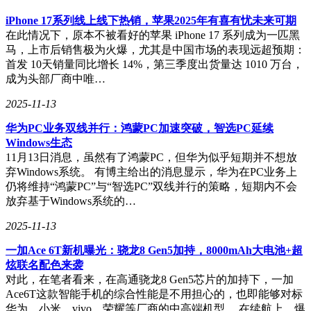
iPhone 17系列线上线下热销，苹果2025年有喜有忧未来可期
在此情况下，原本不被看好的苹果 iPhone 17 系列成为一匹黑
马，上市后销售极为火爆，尤其是中国市场的表现远超预期：
首发 10天销量同比增长 14%，第三季度出货量达 1010 万台，
成为头部厂商中唯…
2025-11-13
华为PC业务双线并行：鸿蒙PC加速突破，智选PC延续
Windows生态
11月13日消息，虽然有了鸿蒙PC，但华为似乎短期并不想放
弃Windows系统。 有博主给出的消息显示，华为在PC业务上
仍将维持“鸿蒙PC”与“智选PC”双线并行的策略，短期内不会
放弃基于Windows系统的…
2025-11-13
一加Ace 6T新机曝光：骁龙8 Gen5加持，8000mAh大电池+超
炫联名配色来袭
对此，在笔者看来，在高通骁龙8 Gen5芯片的加持下，一加
Ace6T这款智能手机的综合性能是不用担心的，也即能够对标
华为、小米、vivo、荣耀等厂商的中高端机型。 在续航上，爆