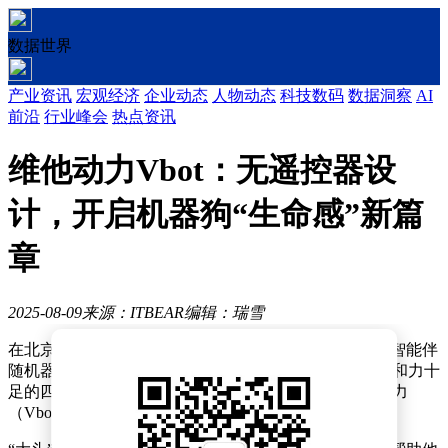
数据世界
产业资讯
宏观经济
企业动态
人物动态
科技数码
数据洞察
AI
前沿
行业峰会
热点资讯
维他动力Vbot：无遥控器设
计，开启机器狗“生命感”新篇
章
2025-08-09
来源：ITBEAR
编辑：瑞雪
在北京亦庄的世界机器人大会现场，一只名为“大头”的智能伴
随机器人吸引了众多参观者的目光。这只外观圆润、亲和力十
足的四足机器人，由一家成立仅半年的创业公司维他动力
（Vbot）推出。