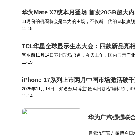
华为Mate X7或本月登场 首发20GB超
11月份的机圈将会是华为的主场，不仅新一代的直板旗舰华为
11-15
发布。@定焦数码爆料，华为Mate X7将会首发定制20
TCL华星全球显示生态大会：四款新品亮相
智东西11月14日苏州现场报道，今天上午，国内显示产业
11-15
5），发布了覆盖LCD、OLED和MLED等技术领域的
iPhone 17系列上市两月中国市场激活
2025年11月14日，知名数码博主“数码闲聊站”爆料称，iPh
11-14
系列于2025年9月10日苹果秋季发布会推出，含标准版、A
华为广汽强强联合
启境汽车官方微博今日