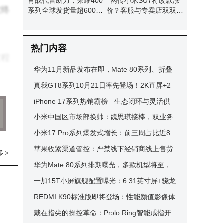
肖战代言助力，荣耀400
网传小米SU7将改款涨
软终
系列全球发货量超600万
价？客服与专卖店双双回
台
应：暂无相关通知
热门内容
过程
华为11月新品发布在即，Mate 80系列、折叠
屏X7及nova 15系列将齐登场
真我GT8系列10月21日率先登场！2K直屏+2
亿潜望长焦+骁龙8E5或成红米劲敌
iPhone 17系列热销霸榜，生态闭环与灵活供
使用
应链共促销量攀升
​小米中国区市场部换帅：魏思琪接棒，双业务
经验助力市场协同新布局​
小米17 Pro系列爆发式增长：前三周占比近8
5%，成功吸引iPhone用户转投
苹果收紧渠道管控：严禁线下经销商线上售货
at
多
>
以维护价格体系
华为Mate 80系列排期曝光，多款机型将至，
新版
非凡大师版或万元起售
​一加15T小屏旗舰配置曝光：6.31英寸屏+骁龙
8至尊版+7000mAh大电池​
REDMI K90标准版即将登场：性能颜值影像体
验全方位升级
戴在指尖的操控革命：Prolo Ring智能戒指开