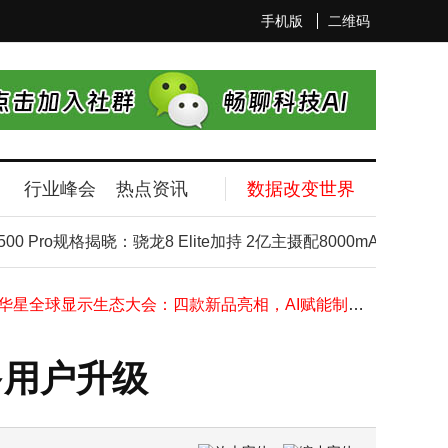
手机版
二维码
行业峰会
热点资讯
数据改变世界
Viwoods AiPaper Reader电纸书来袭：AI互动阅读 6.13英寸墨水屏新体验
 Pro规格揭晓：骁龙8 Elite加持 2亿主摄配8000mAh大电池
小米再拓欧洲版图：巴黎首家直营门店即将开业 开启法国市场新篇章
华为Mate X7或本月登场 首发20GB超大内存 配色丰富性能强劲
TCL华星全球显示生态大会：四款新品亮相，AI赋能制造，印刷OLED节能显著
iPhone 17系列上市两月中国市场激活破千万，配置亮眼预售火爆
华为广汽强强联合！启境汽车11月20日开启高端智能新能源新篇章
小米SU7改款车型来袭 交付周期大幅缩短引关注
多用户升级
iPhone 17系列线上线下热销，苹果2025年有喜有忧未来可期
华为PC业务双线并行：鸿蒙PC加速突破，智选PC延续Windows生态
一加Ace 6T新机曝光：骁龙8 Gen5加持，8000mAh大电池+超炫联名配色来袭