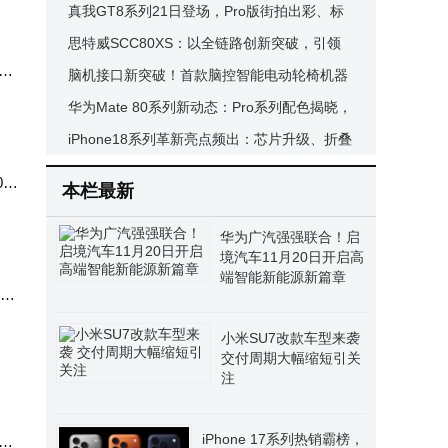
启设备控制新体验
真我GT8系列21日登场，Pro版街拍出彩、标
准版配置强劲，影像体验再升级
思特威SCC80XS：以全链路创新突破，引领
X7
移动影像迈入2亿像素超高清新纪元
脑机接口新突破！首款脑控智能电动轮椅机器
人亮相成都展演
华为Mate 80系列新动态：Pro系列配色揭晓，
11月或将登场
iPhone18系列革新亮点频出：芯片升级、折叠
屏来袭，这些改变你心动吗？
2
本栏最新
华为广汽强强联合！启
境汽车11月20日开启高
端智能新能源新篇章
17
小米SU7改款车型来袭
交付周期大幅缩短引关
注
iPhone 17系列热销霸榜，
，