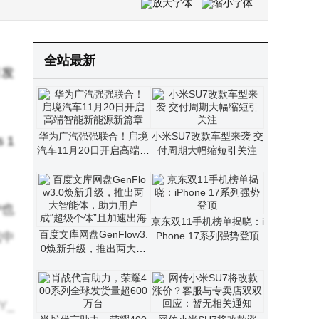
Viwoods AiPaper Reader电纸书来袭：AI互动阅读 6.13英寸墨水屏新体验
小米再拓欧洲版图：巴黎首家直营门店即将开业 开启法国市场新篇章
全站最新
月发
华为广汽强强联合！启境
小米SU7改款车型来袭 交
 1
汽车11月20日开启高端智
付周期大幅缩短引关注
能新能源新篇章
户也
京东双11手机榜单揭晓：i
百度文库网盘GenFlow3.
戏中
Phone 17系列强势登顶
0焕新升级，推出两大智
能体，助力用户成“超级个
体”且加速出海
Y_