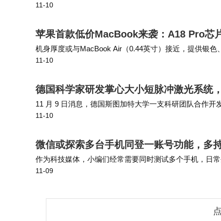
11-10
哥们工作复盘的时候就非常出戏。“前两天就有个开发者，
苹果首款低价MacBook来袭：A18 Pro
机身厚度或与MacBook Air（0.44英寸）接近，提供
11-10
g。Geekbench 6测试显示，A18 Pro单核性能达M3 Ul…
德国科学家研发掌心大小短脉冲激光系统，
11 月 9 日消息，德国斯图加特大学一支科研团队合
11-10
论文第一作者托比亚斯・施泰因勒（Tobias Steinle
微信或探索多台手机同登一账号功能，多
作为科技媒体，小编们经常需要同时测试多个手机，日常
11-09
疼的问题，主要原因就是微信账号不能同时在多个手机上
点