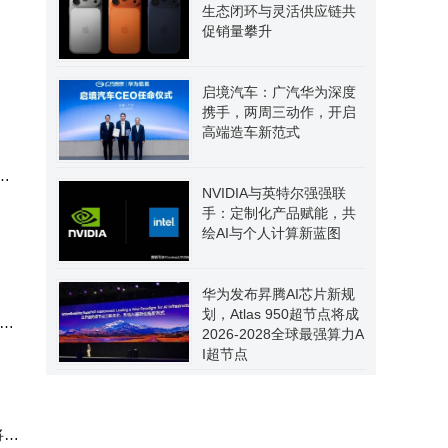
生态闭环与灵活供应链共
任正
促销量攀升
启境汽车：广汽华为深度
携手，两周三动作，开启
高端造车新范式
小
NVIDIA与英特尔强强联
手：定制化产品赋能，共
绘AI与个人计算新蓝图
华为发布昇腾AI芯片新规
划，Atlas 950超节点将成
首发
2026-2028全球最强算力A
I超节点
将维