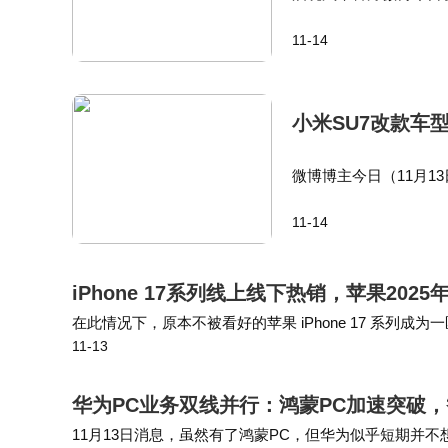
即将发布。启境汽车是
11-14
非定名，寓意“开启新境
小米SU7改款车
微博博主今日（11月1
米汽车销售11月11日
11-14
周。SU7：锁单后预计2
iPhone 17系列线上线下热销，苹果202
在此情况下，原本不被看好的苹果 iPhone 17 系
11-13
10天销量同比增长 14%，第三季度出货量达 1010 万
华为PC业务双线并行：鸿蒙PC加速突破，智
11月13日消息，虽然有了鸿蒙PC，但华为似乎短期并不想