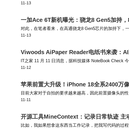
11-13
持“鸿蒙PC”与“智选PC”双线并行的策略，短期内不会放弃
一加Ace 6T新机曝光：骁龙8 Gen5加持
对此，在笔者看来，在高通骁龙8 Gen5芯片的加持下，
11-13
小米、vivo、荣耀等厂商的中高端机型。 在续航上，爆料
Viwoods AiPaper Reader电纸书来
IT之家 11 月 11 日消息，据科技媒体 NoteBook Check 今
11-12
操作系统，机身配备专用 AI …
苹果前置大升级！iPhone 18全系240
目前大家对于自拍的要求越来越高，因此前置摄像头的性
11-11
前几年的后置摄像头不相上下，不过对于苹果来说，一直
开源工具MineContext：记录日常轨迹
比如，我如果想拿这东西当工作记录，把我写代码的过程