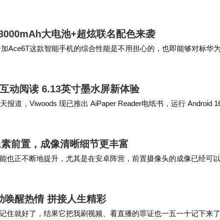
基于Windows系统的…
，8000mAh大电池+超炫联名配色来袭
一加Ace6T这款智能手机的综合性能是不用担心的，也即能够对标华
信息显示一加Ace 6T这款…
袭：AI互动阅读 6.13英寸墨水屏新体验
天报道，Viwoods 现已推出 AiPaper Reader电纸书，运行 Android 1
0万像素前置，成像清晰细节更丰富
能也正不断地提升，尤其是在安卓阵营，前置摄像头的成像已经可
以来前置摄像头都比较保守，不过根据最新的报告，…
 主动唤醒热情 拼接人生精彩
记住就好了，结果它把我刷视频、看直播的罪证也一五一十记下来