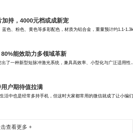
基于我们的开源框架，开发出了一款 Mine…
芯片加持，4000元档或成新宠
银色、蓝色、粉色、黄色等多彩配色，材质为铝合金，重量预计约1.1-1.3
80%能效助力多领域革新
作开发出了一种新型短脉冲激光系统，兼具高效率、小型化与广泛适用性
）博士指出，开发高效的短脉冲…
持用户期待值拉满
生活中也是经常多持手机，但这时大家都常用的微信就成了让小编
登录。 相信不少多持手机的小伙伴们和小编们是一…
击查看更多 +