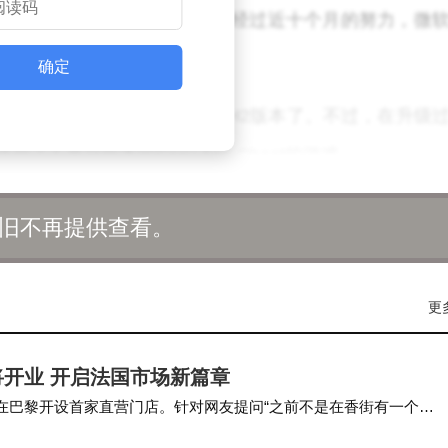
24年9月30日起开始困扰用户，但经过近十个月的努力，微
确定
pdate安装Windows 11 24H2版本了。不过，在升级
用了不兼容版本的Easy Anti-Cheat的游戏。
容性问题仅存在于Windows 11 24H2版本中。如果用户仍在
旧不再提供查看。
则不会出现系统崩溃的情况。
ws 11 24H2版本新功能但又受制于Easy Anti-Che
更
决升级难题，相信未来会有更多用户能够顺利升级到最
开业 开启法国市场新篇章
在巴黎开设首家直营门店。针对网友提问“之前不是在香街有一个
因疫情因素暂时退出市场。 此前，小米集团总裁卢…