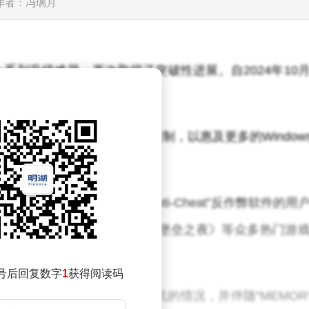
作者：冯璃月
版本的一系列升级难题，再次取得了突破性进展。自2024年10
不少用户的升级之路受阻。
些问题，并逐步放宽升级限制，以惠及更多的Windows
使得那些使用“Easy Anti-Cheat”反作弊软件的用
。这款反作弊软件在《绝地求生》、《堡垒之夜》等众多热门游
号后回复数字
1
获得阅读码
这些游戏时，会出现蓝屏死机的情况，并伴随“MEMOR