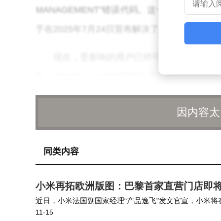
MANAGEMENT”错误代码。这一问题自20
于在2025年7月24日宣布解决了这一难题。
现在，受影响的用户已经可以通过Windows U
中，Windows Update可能会提示用户更新那些使
值得注意的是，Easy Anti-Cheat的兼
因内容太
较旧的Windows 11版本或Windows 10，
同类内容
此次升级限制的解除，无疑为那些渴望体验Windo
问题的用户带来了福音。随着微软不断努力解
小米再拓欧洲版图：巴黎首家直营门店即将
本，享受更加流畅和稳定的操作系统体验。
近日，小米法国副国家经理“产品逸飞”发文官宣，小米将
11-15
吗？”，他进一步回应称，该店为客户运营的授权店，后