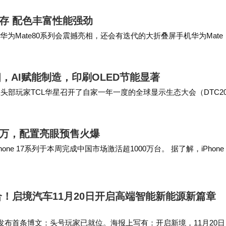
大内存 配色丰富性能强劲
Mate80系列会震撼亮相，还会有迭代的大折叠屏手机华为Mate 
GB超大内存，这是华为史…
，AI赋能制造，印刷OLED节能显著
头部玩家TCL华星召开了自家一年一度的全球显示生态大会（DTC20
多款旗舰新品，以及《视觉健康白…
破千万，配置亮眼预售火爆
one 17系列于本周完成中国市场激活超1000万台。 据了解，iPhone 
ir…
！启境汽车11月20日开启高端智能新能源新篇章
发布首条博文：头号玩家已就位。海报上写有：开启新境，11月20日