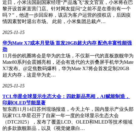
近日，小米法国副国家经理“产品逸飞”发文官宣，小米将在巴
Copilot、Insight等AI能力嵌入WPS组件，增强工具能力；到2.0
黎开设首家直营门店。针对网友提问“之前不是在香街有一个
版本的“知识价值挖掘”，构建“企业大脑”，促进企业知识智能
吗？”，他进一步回应称，该店为客户运营的授权店，后因疫
化应用；再到如今的3.0版本，实现了质变，打造了“人与AI助
情因素暂时退出市场。 此前，小米集团总裁卢…
理多轮对话、可控修改”的全新交互范式。
2025-11-15
在政务、金融等关键领域，WPS灵犀也展现出了强大的实
力。WPS 365支持私有化部署，确保敏感数据不出内网；其文
华为Mate X7或本月登场 首发20GB超大内存 配色丰富性能强
档加密体系更是获得了国家密码管理局的认证，安全等级达到
劲
了金融级标准。这些特性使得WPS灵犀成为了这些领域不可
11月份的机圈将会是华为的主场，不仅新一代的直板旗舰华为
或缺的办公助手。
Mate80系列会震撼亮相，还会有迭代的大折叠屏手机华为Mate
X7发布。@定焦数码爆料，华为Mate X7将会首发定制20GB
田然在演讲的最后再次强调：“AI不是取代人类的对手，而是
超大内存，这是华为史…
拓展人类潜能的伙伴。”WPS灵犀的推出，正是这一理念的生
动体现。它让我们看到了AI与办公深度融合的美好未来，也
2025-11-15
让我们更加期待AI在办公领域的更多创新和应用。
TCL华星全球显示生态大会：四款新品亮相，AI赋能制造，
印刷OLED节能显著
智东西11月14日苏州现场报道，今天上午，国内显示产业头部
玩家TCL华星召开了自家一年一度的全球显示生态大会
（DTC2025），发布了覆盖LCD、OLED和MLED等技术领域
的多款旗舰新品，以及《视觉健康白…