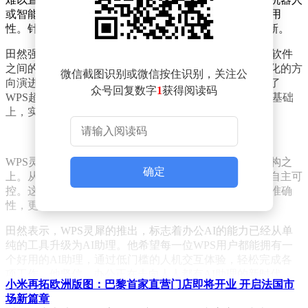
或智能体调用AI，但生成的内容往往华而不实，缺乏实用
性。针对这些问题，WPS AI 3.0版本进行了革命性的创新。
田然强调，WPS灵犀的核心在于重新构建了用户、AI与软件
之间的交互关系，推动办公软件向更加智能、更加人性化的方
微信截图识别或微信按住识别，关注公
向演进。通过“双向改造”技术，WPS灵犀让AI深度适配了
众号回复数字
1
获得阅读码
WPS超过1万个API接口，在保留287种Office格式元素的基础
上，实现了“边聊边改”的流畅体验。
WPS灵犀的技术突破建立在全链路自主可控的国产化架构之
确定
上。从算力到模型，再到应用层面，金山办公均实现了自主可
控。这种全栈自主的架构，不仅提升了AI的运算效率和准确
性，更确保了中国用户的办公应用和数据安全。
田然表示，WPS灵犀的推出，标志着办公AI的能力已经从单
纯的工具升级为AI助理。他希望每一位WPS用户都能拥有一
个好用的AI助理，通过低门槛的人机交互体验，轻松完成各
项工作。他坚信，办公正在走向人人都有AI助理的新时代。
小米再拓欧洲版图：巴黎首家直营门店即将开业 开启法国市
场新篇章
回顾WPS AI的发展历程，从1.0版本的“工具赋能”，将AIGC、