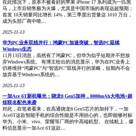
在此情况下，原本不被看好的苹果 iPhone 17 系列成为一匹黑
马，上市后销售极为火爆，尤其是中国市场的表现远超预期：
首发 10天销量同比增长 14%，第三季度出货量达 1010 万台，
成为头部厂商中唯…
2025-11-13
华为PC业务双线并行：鸿蒙PC加速突破，智选PC延续
Windows生态
11月13日消息，虽然有了鸿蒙PC，但华为似乎短期并不想放
弃Windows系统。 有博主给出的消息显示，华为在PC业务上
仍将维持“鸿蒙PC”与“智选PC”双线并行的策略，短期内不会
放弃基于Windows系统的…
2025-11-13
一加Ace 6T新机曝光：骁龙8 Gen5加持，8000mAh大电池+超
炫联名配色来袭
对此，在笔者看来，在高通骁龙8 Gen5芯片的加持下，一加
Ace6T这款智能手机的综合性能是不用担心的，也即能够对标
华为、小米、vivo、荣耀等厂商的中高端机型。 在续航上，爆
料信息显示一加Ace 6T这款…