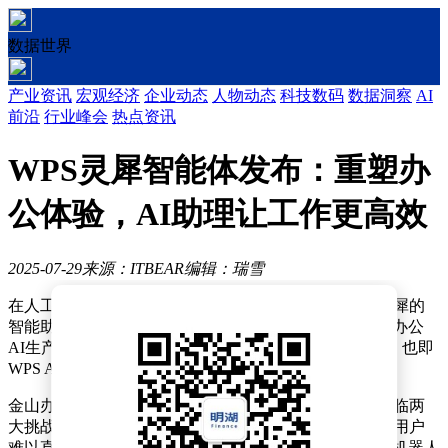
数据世界
产业资讯
宏观经济
企业动态
人物动态
科技数码
数据洞察
AI
前沿
行业峰会
热点资讯
WPS灵犀智能体发布：重塑办
公体验，AI助理让工作更高效
2025-07-29
来源：ITBEAR
编辑：瑞雪
在人工智能与办公领域的深度融合中，一款名为WPS灵犀的
智能助手正悄然改变着我们的工作方式。近日，在金山办公
AI生产力论坛上，这款原生Office智能体——WPS灵犀，也即
WPS AI 3.0版本，正式亮相。
金山办公助理总裁田然在演讲中提到，当前的AI行业面临两
大挑战：一是AI能力虽强大，却往往隐藏在软件背后，用户
难以直观感受到其全部潜力；二是尽管用户能通过聊天机器人