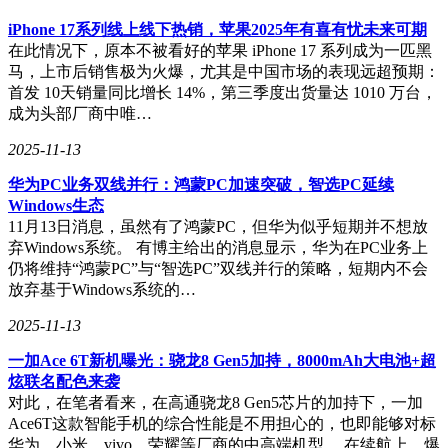
iPhone 17系列线上线下热销，苹果2025年有喜有忧未来可期
在此情况下，原本不被看好的苹果 iPhone 17 系列成为一匹黑
马，上市后销售极为火爆，尤其是中国市场的表现远超预期：
首发 10天销量同比增长 14%，第三季度出货量达 1010 万台，
成为头部厂商中唯…
2025-11-13
华为PC业务双线并行：鸿蒙PC加速突破，智选PC延续
Windows生态
11月13日消息，虽然有了鸿蒙PC，但华为似乎短期并不想放
弃Windows系统。 有博主给出的消息显示，华为在PC业务上
仍将维持“鸿蒙PC”与“智选PC”双线并行的策略，短期内不会
放弃基于Windows系统的…
2025-11-13
一加Ace 6T新机曝光：骁龙8 Gen5加持，8000mAh大电池+超
炫联名配色来袭
对此，在笔者看来，在高通骁龙8 Gen5芯片的加持下，一加
Ace6T这款智能手机的综合性能是不用担心的，也即能够对标
华为、小米、vivo、荣耀等厂商的中高端机型。 在续航上，爆