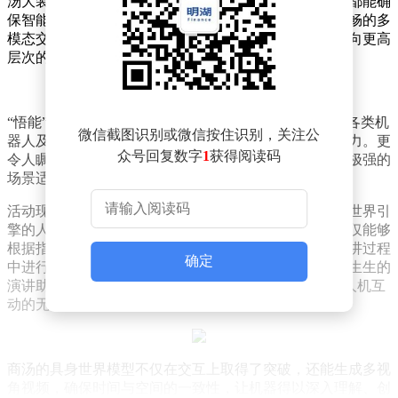
汤大装置提供的强大算力支持，无论是云端还是终端，都能确
保智能设备拥有超凡的感知力与视觉导航能力，以及流畅的多
模态交互体验。这一突破性的技术，正推动着智能终端向更高
层次的自主与智能进化。
“悟能”具身智能平台具备广泛的适用性，能够无缝融入各类机
微信截图识别或微信按住识别，关注公
器人及智能设备中，赋予它们理解并感知周围世界的能力。更
众号回复数字
1
获得阅读码
令人瞩目的是，该平台能够高效嵌入端侧芯片，展现出极强的
场景适应性，为不同行业的应用提供了坚实的基础。
活动现场，商汤科技的领航者徐立亲自展示了搭载具身世界引
擎的人形机器人，其表现令人印象深刻。这款机器人不仅能够
根据指令自动翻页，还能机智地回答各种问题，并在演讲过程
确定
中进行适时的总结，语言流畅且充满趣味，仿佛一位活生生的
演讲助手。通过“长安的荔枝”PPT的演示，生动展现了人机互
动的无限可能。
商汤的具身世界模型不仅在交互上取得了突破，还能生成多视
角视频，确保时间与空间的一致性，让机器得以深入理解、创