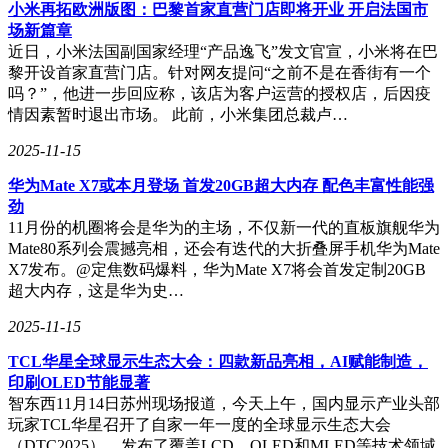
造乃至编辑真实世界。这一技术让“在真实街道中体验虚拟赛
小米再拓欧洲版图：巴黎首家直营门店即将开业 开启法国市
车”的幻想成为可能，为用户带来了前所未有的沉浸式体验。
场新篇章
近日，小米法国副国家经理“产品逸飞”发文官宣，小米将在巴
更进一步，该模型还能构建出面向人、物、场的4D真实世
黎开设首家直营门店。针对网友提问“之前不是在香街有一个
界。用户只需输入简单的指令，如“在厨房架子上寻找物
吗？”，他进一步回应称，该店为客户运营的授权店，后因疫
品”或“进入娱乐室右转，打开通往院子的门”，具身世界模型
情因素暂时退出市场。 此前，小米集团总裁卢…
便能自动规划动作路径，执行指令，展现了其在复杂环境中的
2025-11-15
高效与智能。
华为Mate X7或本月登场 首发20GB超大内存 配色丰富性能强
徐立强调，商汤科技希望通过“悟能”具身智能平台，助力更多
劲
企业实现与现实世界的深度交互，共同探索智能科技的无限可
11月份的机圈将会是华为的主场，不仅新一代的直板旗舰华为
能，携手开创智能科技的新篇章。
Mate80系列会震撼亮相，还会有迭代的大折叠屏手机华为Mate
X7发布。@定焦数码爆料，华为Mate X7将会首发定制20GB
超大内存，这是华为史…
2025-11-15
TCL华星全球显示生态大会：四款新品亮相，AI赋能制造，
印刷OLED节能显著
智东西11月14日苏州现场报道，今天上午，国内显示产业头部
玩家TCL华星召开了自家一年一度的全球显示生态大会
（DTC2025），发布了覆盖LCD、OLED和MLED等技术领域