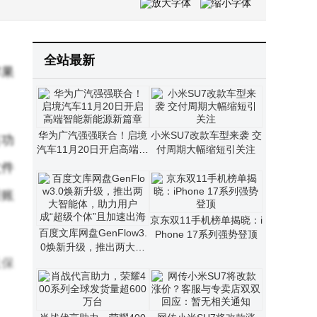
Viwoods AiPaper Reader电纸书来袭：AI互动阅读 6.13英寸墨水屏新体验
小米再拓欧洲版图：巴黎首家直营门店即将开业 开启法国市场新篇章
全站最新
苹果
华为广汽强强联合！启境
小米SU7改款车型来袭 交
连功
汽车11月20日开启高端智
付周期大幅缩短引关注
能新能源新篇章
文件
果账
京东双11手机榜单揭晓：i
百度文库网盘GenFlow3.
Phone 17系列强势登顶
0焕新升级，推出两大智
能体，助力用户成“超级个
且保
体”且加速出海