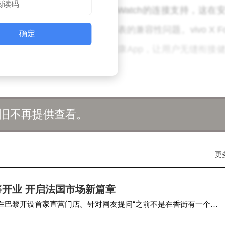
于iCloud，它还实现了对Apple Watch的连接支持，这在
ch用户无需担心更换手机后手表的兼容性问题。vivo X Fo
确定
表记录的健康数据至vivo健康App，让用户无缝衔接
疑为那些既希望享受安卓系统优势，又不愿放弃苹果生态便捷性
旧不再提供查看。
统间的壁垒，更让用户在设备更换时拥有了前所未有的
更
苹果生态系统之间的界限正变得模糊，为用户带来了更加开放和
开业 开启法国市场新篇章
在巴黎开设首家直营门店。针对网友提问“之前不是在香街有一个
因疫情因素暂时退出市场。 此前，小米集团总裁卢…