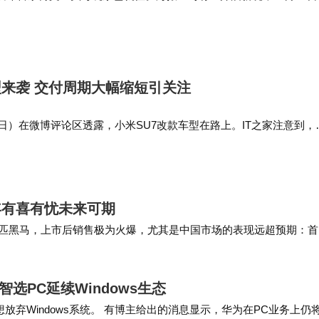
广汽集团与华为于今年9月联合推出的高端智能新能源品牌，名称由
界”。品牌定位3…
型来袭 交付周期大幅缩短引关注
3日）在微博评论区透露，小米SU7改款车型在路上。IT之家注意到，
曾发布消息，SU7现在锁单年底提车，交付周期再次缩短，最多提前27
9~3…
5年有喜有忧未来可期
列成为一匹黑马，上市后销售极为火爆，尤其是中国市场的表现远超预期：
台，成为头部厂商中唯…
选PC延续Windows生态
放弃Windows系统。 有博主给出的消息显示，华为在PC业务上仍