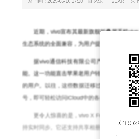
时间：2025-06-10 17:10
来源：ITBEAR
近期，vivo宣布其最新旗舰折叠屏手机viv
生态系统的全面兼容，为用户提供了前所未有
据vivo通信科技有限公司产品经理韩伯啸详细介
能。这一功能直击苹果老用户转换至安卓阵营的痛
的用户。以往，这些数据迁移过程繁琐复杂，而现在
号，即可轻松访问iCloud中的各类数据，无
更令人惊喜的是，vivo X Fold5不仅
关注公众
持实时同步。它还支持共享相册功能，让用户仿佛