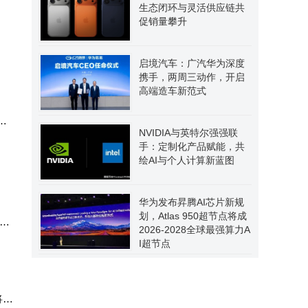
生态闭环与灵活供应链共
任正
促销量攀升
启境汽车：广汽华为深度
携手，两周三动作，开启
高端造车新范式
小
NVIDIA与英特尔强强联
手：定制化产品赋能，共
绘AI与个人计算新蓝图
华为发布昇腾AI芯片新规
划，Atlas 950超节点将成
首发
2026-2028全球最强算力A
I超节点
将维