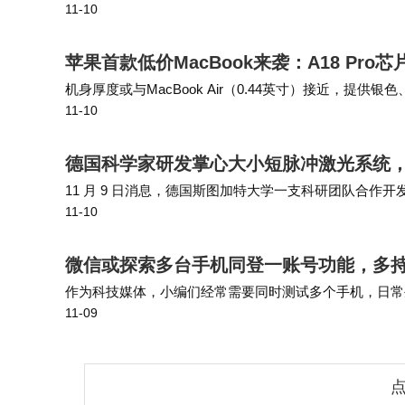
11-10
哥们工作复盘的时候就非常出戏。“前两天就有个开发者，
苹果首款低价MacBook来袭：A18 Pro
机身厚度或与MacBook Air（0.44英寸）接近，提供
11-10
g。Geekbench 6测试显示，A18 Pro单核性能达M3 Ul…
德国科学家研发掌心大小短脉冲激光系统，
11 月 9 日消息，德国斯图加特大学一支科研团队合
11-10
论文第一作者托比亚斯・施泰因勒（Tobias Steinle
微信或探索多台手机同登一账号功能，多
作为科技媒体，小编们经常需要同时测试多个手机，日常
11-09
疼的问题，主要原因就是微信账号不能同时在多个手机上
点