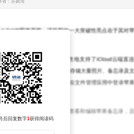
作者：苏婉清
o X Fold5即将面世，该机型的一大突破性亮点在于其对
的跨平台体验。
绍，vivo X Fold5创新性地支持了iCloud云端直
点，尤其是那些依赖iCloud存储大量照片、备忘录及
，vivo X Fold5用户只需在文件管理应用中登录苹
论是浏览还是下载，都随心所欲。
能让用户访问iCloud内容，还能直接查看和编辑苹果备忘录，
号后回复数字
1
获得阅读码
仍在使用iPhone一般便捷。