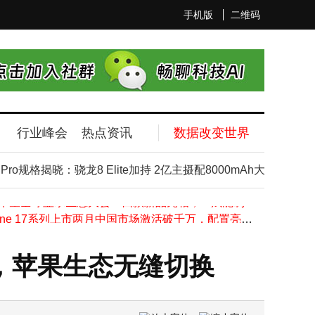
手机版
二维码
行业峰会
热点资讯
数据改变世界
Viwoods AiPaper Reader电纸书来袭：AI互动阅读 6.13英寸墨水屏新体验
小米再拓欧洲版图：巴黎首家直营门店即将开业 开启法国市场新篇章
ro规格揭晓：骁龙8 Elite加持 2亿主摄配8000mAh大电池
iP
华为Mate X7或本月登场 首发20GB超大内存 配色丰富性能强劲
TCL华星全球显示生态大会：四款新品亮相，AI赋能制造，印刷OLED节能显著
iPhone 17系列上市两月中国市场激活破千万，配置亮眼预售火爆
华为广汽强强联合！启境汽车11月20日开启高端智能新能源新篇章
小米SU7改款车型来袭 交付周期大幅缩短引关注
tch，苹果生态无缝切换
iPhone 17系列线上线下热销，苹果2025年有喜有忧未来可期
华为PC业务双线并行：鸿蒙PC加速突破，智选PC延续Windows生态
一加Ace 6T新机曝光：骁龙8 Gen5加持，8000mAh大电池+超炫联名配色来袭