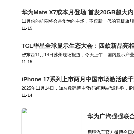
华为Mate X7或本月登场 首发20GB超
11月份的机圈将会是华为的主场，不仅新一代的直板旗舰华为
11-15
发布。@定焦数码爆料，华为Mate X7将会首发定制20
TCL华星全球显示生态大会：四款新品亮相
智东西11月14日苏州现场报道，今天上午，国内显示产业
11-15
5），发布了覆盖LCD、OLED和MLED等技术领域的
iPhone 17系列上市两月中国市场激活
2025年11月14日，知名数码博主“数码闲聊站”爆料称，iPh
11-14
系列于2025年9月10日苹果秋季发布会推出，含标准版、A
华为广汽强强联合
启境汽车官方微博今日