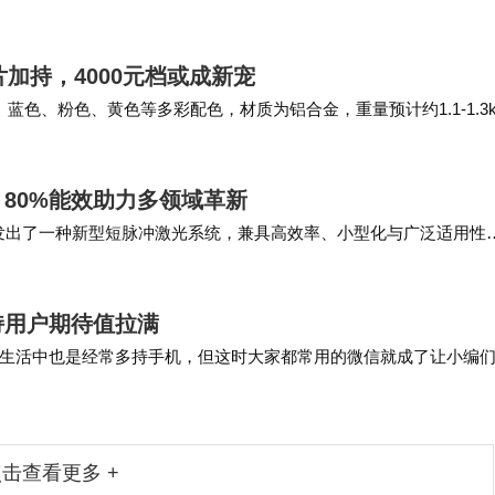
基于我们的开源框架，开发出了一款 Mine…
芯片加持，4000元档或成新宠
银色、蓝色、粉色、黄色等多彩配色，材质为铝合金，重量预计约1.1-1.3
80%能效助力多领域革新
作开发出了一种新型短脉冲激光系统，兼具高效率、小型化与广泛适用性
）博士指出，开发高效的短脉冲…
持用户期待值拉满
生活中也是经常多持手机，但这时大家都常用的微信就成了让小编
登录。 相信不少多持手机的小伙伴们和小编们是一…
击查看更多 +