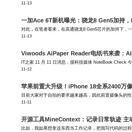
11-13
持“鸿蒙PC”与“智选PC”双线并行的策略，短期内不会放弃
一加Ace 6T新机曝光：骁龙8 Gen5加持
对此，在笔者看来，在高通骁龙8 Gen5芯片的加持下，
11-13
小米、vivo、荣耀等厂商的中高端机型。 在续航上，爆料
Viwoods AiPaper Reader电纸书来
IT之家 11 月 11 日消息，据科技媒体 NoteBook Check 今
11-12
操作系统，机身配备专用 AI …
苹果前置大升级！iPhone 18全系240
目前大家对于自拍的要求越来越高，因此前置摄像头的性
11-11
前几年的后置摄像头不相上下，不过对于苹果来说，一直
开源工具MineContext：记录日常轨迹
比如，我如果想拿这东西当工作记录，把我写代码的过程