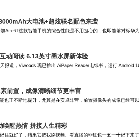
基于Windows系统的…
，8000mAh大电池+超炫联名配色来袭
一加Ace6T这款智能手机的综合性能是不用担心的，也即能够对标华
信息显示一加Ace 6T这款…
袭：AI互动阅读 6.13英寸墨水屏新体验
天报道，Viwoods 现已推出 AiPaper Reader电纸书，运行 Android 1
0万像素前置，成像清晰细节更丰富
能也正不断地提升，尤其是在安卓阵营，前置摄像头的成像已经可
以来前置摄像头都比较保守，不过根据最新的报告，…
 主动唤醒热情 拼接人生精彩
记住就好了，结果它把我刷视频、看直播的罪证也一五一十记下来