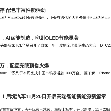
大内存 配色丰富性能强劲
Mate80系列会震撼亮相，还会有迭代的大折叠屏手机华为Mate 
GB超大内存，这是华为史…
，AI赋能制造，印刷OLED节能显著
头部玩家TCL华星召开了自家一年一度的全球显示生态大会（DTC20
多款旗舰新品，以及《视觉健康白…
破千万，配置亮眼预售火爆
one 17系列于本周完成中国市场激活超1000万台。 据了解，iPhone 
ir…
！启境汽车11月20日开启高端智能新能源新篇章
发布首条博文：头号玩家已就位。海报上写有：开启新境，11月20日