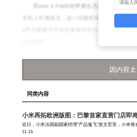
而vivo X Fold5对苹果生态的兼容不仅限
手机上尚属首次。这一功能意味着，Apple Wat
5不仅能显示手表的来电和短信通知，还能同步手
生活管理。
vivo X Fold5的这一系列创新，无
因内容太
户提供了理想选择。它不仅打破了不同生态系
度。
同类内容
随着vivo X Fold5的发布，安卓与
的智能设备使用体验。
小米再拓欧洲版图：巴黎首家直营门店即将
近日，小米法国副国家经理“产品逸飞”发文官宣，小米将
11-15
吗？”，他进一步回应称，该店为客户运营的授权店，后