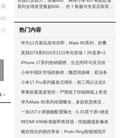
肖战代言助力，荣耀400
网传小米SU7将改款涨
安卓
系列全球发货量超600万
价？客服与专卖店双双回
台
应：暂无相关通知
ld
热门内容
健康
华为11月新品发布在即，Mate 80系列、折叠
屏X7及nova 15系列将齐登场
真我GT8系列10月21日率先登场！2K直屏+2
的用
亿潜望长焦+骁龙8E5或成红米劲敌
iPhone 17系列热销霸榜，生态闭环与灵活供
自由
应链共促销量攀升
​小米中国区市场部换帅：魏思琪接棒，双业务
经验助力市场协同新布局​
小米17 Pro系列爆发式增长：前三周占比近8
5%，成功吸引iPhone用户转投
苹果收紧渠道管控：严禁线下经销商线上售货
多
>
多元
以维护价格体系
华为Mate 80系列排期曝光，多款机型将至，
非凡大师版或万元起售
​一加15T小屏旗舰配置曝光：6.31英寸屏+骁龙
8至尊版+7000mAh大电池​
REDMI K90标准版即将登场：性能颜值影像体
验全方位升级
戴在指尖的操控革命：Prolo Ring智能戒指开