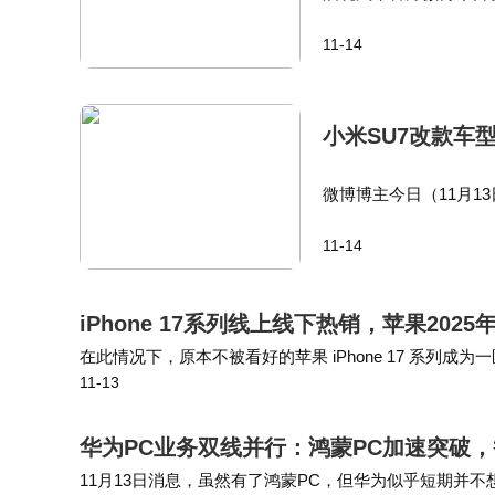
即将发布。启境汽车是
11-14
非定名，寓意“开启新境
小米SU7改款车
微博博主今日（11月1
米汽车销售11月11日
11-14
周。SU7：锁单后预计2
iPhone 17系列线上线下热销，苹果202
在此情况下，原本不被看好的苹果 iPhone 17 系
11-13
10天销量同比增长 14%，第三季度出货量达 1010 万
华为PC业务双线并行：鸿蒙PC加速突破，智
11月13日消息，虽然有了鸿蒙PC，但华为似乎短期并不想