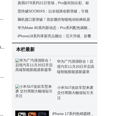
启设备控制新体验
真我GT8系列21日登场，Pro版街拍出彩、标
准版配置强劲，影像体验再升级
思特威SCC80XS：以全链路创新突破，引领
X7
移动影像迈入2亿像素超高清新纪元
脑机接口新突破！首款脑控智能电动轮椅机器
人亮相成都展演
华为Mate 80系列新动态：Pro系列配色揭晓，
11月或将登场
iPhone18系列革新亮点频出：芯片升级、折叠
屏来袭，这些改变你心动吗？
2
本栏最新
华为广汽强强联合！启
境汽车11月20日开启高
端智能新能源新篇章
17
小米SU7改款车型来袭
交付周期大幅缩短引关
注
iPhone 17系列热销霸榜，
，