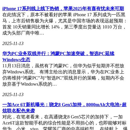
iPhone 17系列线上线下热销，苹果2025年有喜有忧未来可期
在此情况下，原本不被看好的苹果 iPhone 17 系列成为一匹黑
马，上市后销售极为火爆，尤其是中国市场的表现远超预期：
首发 10天销量同比增长 14%，第三季度出货量达 1010 万台，
成为头部厂商中唯…
2025-11-13
华为PC业务双线并行：鸿蒙PC加速突破，智选PC延续
Windows生态
11月13日消息，虽然有了鸿蒙PC，但华为似乎短期并不想放
弃Windows系统。 有博主给出的消息显示，华为在PC业务上
仍将维持“鸿蒙PC”与“智选PC”双线并行的策略，短期内不会
放弃基于Windows系统的…
2025-11-13
一加Ace 6T新机曝光：骁龙8 Gen5加持，8000mAh大电池+超
炫联名配色来袭
对此，在笔者看来，在高通骁龙8 Gen5芯片的加持下，一加
Ace6T这款智能手机的综合性能是不用担心的，也即能够对标
华为、小米、vivo、荣耀等厂商的中高端机型。 在续航上，爆