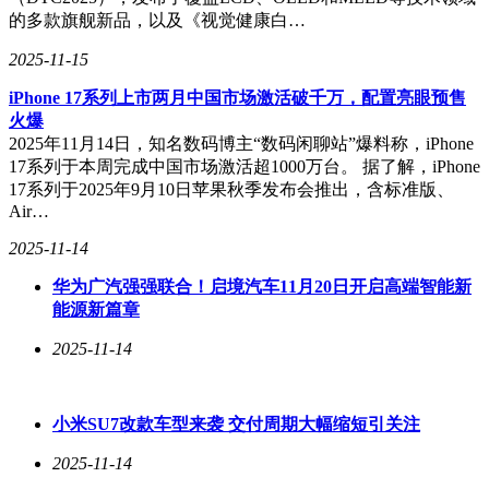
的多款旗舰新品，以及《视觉健康白…
2025-11-15
iPhone 17系列上市两月中国市场激活破千万，配置亮眼预售
这四款手机在性能、屏幕显示、影像拍摄和续航等关键方面均
火爆
表现出色，赢得了广大消费者的认可。无论是追求高性价比的
2025年11月14日，知名数码博主“数码闲聊站”爆料称，iPhone
荣耀GT Pro，还是注重综合体验的小米15，或是亲民价格的一
17系列于本周完成中国市场激活超1000万台。 据了解，iPhone
加Ace 3 Pro，亦或是质感出众的vivo X200s，它们都以各自独
17系列于2025年9月10日苹果秋季发布会推出，含标准版、
特的优势吸引了大量消费者的关注。对于想要换手机的消费者
Air…
来说，这些手机无疑是不容错过的选择。
2025-11-14
华为广汽强强联合！启境汽车11月20日开启高端智能新
能源新篇章
2025-11-14
小米SU7改款车型来袭 交付周期大幅缩短引关注
2025-11-14