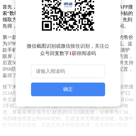
首先，想要领取手机数码产品的国家补贴，只需在京东APP搜
索“数码省2000”，即可享受立减2000元的优惠；而家电补贴的
领取方式则是在京东APP搜索“家电省2000”。名额有限，先到
先得，建议用户提前搜索并保存口令，以便日后快速访问。
第一款推荐的是荣耀GT Pro，其16GB+512GB版本目前的售价
为3799元，通过京东APP搜索“手机省500”还可再减500元。这
微信截图识别或微信按住识别，关注公
款手机搭载了骁龙8至尊领先版处理器，配备6.78英寸高清护
众号回复数字
1
获得阅读码
眼屏，内置7200mAh大容量电池，支持90W快充。拍照方面，
后置5000万像素专业三摄，前置也达到了5000万像素，并支持
IP68防水。荣耀GT Pro凭借其高性价比和媲美高端机的配置，
赢得了不少消费者的青睐。
接下来是一加Ace 3 Pro，这款手机虽然已上市11个月，但凭借
确定
2124元的亲民价格（16GB+512GB版本，通过“手机省500”口
令立减500元），成为了2000价位段中最具性价比的骁龙8 Gen
3手机。一加Ace 3 Pro内置6100mAh冰川电池，支持100W快
充，屏幕采用京东方X1材质的OLED曲面屏，分辨率为1.5K，
局部峰值亮度达到4500尼特。它还支持无网通信功能，机身中
框为铝合金材质，后盖提供多种材质选择，并支持IP65防水。