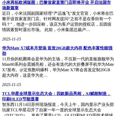
小米再拓欧洲版图：巴黎首家直营门店即将开业 开启法国市
场新篇章
小米15作为另一款高口碑小屏旗舰，其16GB+512GB版本售价
近日，小米法国副国家经理“产品逸飞”发文官宣，小米将在巴
为4199元，同样可通过“手机省500”口令享受立减优惠。小米
黎开设首家直营门店。针对网友提问“之前不是在香街有一个
15搭载了骁龙8至尊版处理器和澎湃OS 2.0系统，配备6.36英
吗？”，他进一步回应称，该店为客户运营的授权店，后因疫
寸极窄式等边OLED直屏，支持120Hz高刷。续航方面，内置
情因素暂时退出市场。 此前，小米集团总裁卢…
5400mAh电池，支持90W快充和55W无线充电。拍照方面，后
置5000万像素专业徕卡三摄，并支持无网通信功能和IP68防
2025-11-15
水。小米15以其出色的综合体验和轻薄机身，赢得了不少消费
者的喜爱。
华为Mate X7或本月登场 首发20GB超大内存 配色丰富性能强
劲
最后推荐的是vivo X200s，作为vivo X200系列的迭代机型，
11月份的机圈将会是华为的主场，不仅新一代的直板旗舰华为
vivo X200s在质感方面获得了消费者的一致好评。其
Mate80系列会震撼亮相，还会有迭代的大折叠屏手机华为Mate
16GB+512GB版本售价为4499元，通过“手机省500”口令可享
X7发布。@定焦数码爆料，华为Mate X7将会首发定制20GB
受立减优惠。vivo X200s搭载了天玑9400+处理器，跑分可达
超大内存，这是华为史…
300多万，配合自研的V2芯片，性能强劲。屏幕方面，采用
6.67英寸OLED直屏，支持120Hz高刷和4500尼特局部峰值亮
2025-11-15
度。拍照方面，后置5000万像素专业蔡司三摄，主摄为索尼
TCL华星全球显示生态大会：四款新品亮相，AI赋能制造，
IMX 921，具备1/1.56英寸大底。续航方面，内置6200mAh蓝
印刷OLED节能显著
海电池，支持90W快充和40W无线充电，并支持IP68+IP69防
智东西11月14日苏州现场报道，今天上午，国内显示产业头部
水。信号方面，vivo X200s采用了环宇电竞信号放大系统，联
玩家TCL华星召开了自家一年一度的全球显示生态大会
网稳定快速。
（DTC2025），发布了覆盖LCD、OLED和MLED等技术领域