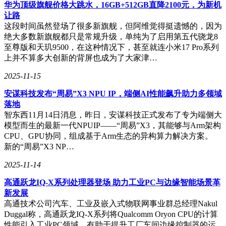
华为顶级旗舰价格大跳水，16GB+512GB直降2100元，为新机
端同样以14%的优势领先。
让路
这段时间虽然登场了很多新旗舰，但阿维觉得挺遗憾的，因为
绝大多数新旗舰都只是常规升级，单纯为了启用第五代骁龙8
为了更贴近玩家的实际使用体验，我们还进行了15款热门游戏
至尊版和天玑9500，在这种情况下，甚至就连小米17 Pro系列
的性能测试。测试结果显示，在1080P分辨率下，桌面端RTX
上并不算多大创新的背屏也成为了大家津…
5060相比移动端在大部分游戏中的性能优势在10%左右，而在
2025-11-15
2K分辨率下，这一优势扩大到了14%。《绝地求生》作为一
款内存性能敏感的游戏，在两款显卡之间的性能差距最小；而
安谋科技发布“周易”X3 NPU IP，端侧AI性能飙升助力多领域
《使命召唤：黑色行动6》和《地平线：零之曙光重制版》则
落地
分别在1080P和2K分辨率下展现出了最大的性能差异。
智东西11月14日消息，昨日，安谋科技正式发布了专为端侧大
模型而生的最新一代NPUIP——“周易”X3，其能够与Arm架构
尽管从测试数据来看，移动端RTX 5060与桌面端之间存在一
CPU、GPU协同，组成基于Arm生态的异构算力解决方案。
定的性能差距，但在实际游戏体验中，这种差距并不足以对玩
新的“周易”X3 NP…
家的选择产生决定性影响。对于大部分游戏而言，两款显卡都
能提供流畅的游戏画面，只是在具体帧数上有所差异。随着
2025-11-14
DLSS4等超分辨率和补帧技术的普及，玩家在实际游戏中获得
的游戏体验也将更加接近。
高通跃龙IQ-X系列处理器登场 助力工业PC与边缘智能场景革
新发展
因此，对于正在考虑购买搭载RTX 5060显卡的主机或笔记本
高通技术公司汽车、工业及嵌入式物联网事业群总经理Nakul
的玩家来说，性能差异并非唯一的决定因素。移动端以其便携
Duggal称，高通跃龙IQ-X系列将Qualcomm Oryon CPU的计算
性和整机的便捷性著称，部分机型甚至拥有更高的性价比；而
性能引入工业PC领域，有助于提升工厂车间边缘控制器的运