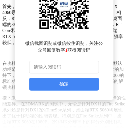
首先，从规格参数上来看，RTX 5060移动端并未延续RTX
4060系列中移动端与桌面端规格相近或甚至超越的趋势。相
反，RTX 5060移动端在CUDA核心数量上有所缩减，从桌面
端的3840个减少到了3328个，缩减幅度约为13%。同时，RT
Core和Tensor Cores的数量也相应减少。显存方面，移动端
RTX 5060同样采用了8GB/128bit的GDDR7显存，但由于频率
较低，其显存带宽略低于桌面端。
微信截图识别或微信按住识别，关注公
众号回复数字
1
获得阅读码
在功耗控制上，移动端RTX 5060的表现也更为严格。其默认
功耗范围在35W至100W之间，即便在Dynamic Boost技术的加
持下，最高也只能达到115W。相比之下，桌面端RTX 5060的
标准功耗就高达145W，部分超频版产品更是提供了更高的解
确定
锁功耗。因此，在功耗方面，两者之间的差距较为明显。
接下来，我们通过一系列基准测试来直观感受这两款显卡的性
能差异。在3DMARK的测试中，无论是针对DX11的Fire Strike
系列还是针对DX12的TimeSpy系列，桌面端RTX 5060均展现
出了优于移动端的性能表现。特别是在Fire Strike系列中，桌
面端RTX 5060在1080P、2K和4K分辨率下的得分分别比移动
端高出13%、17%和14%。而在光追测试的Port Royal中，桌面