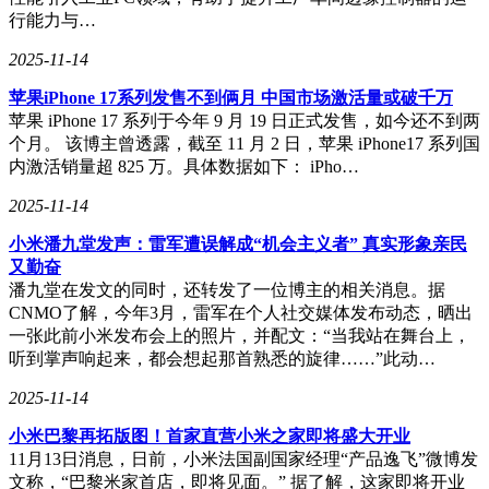
桌面端则提供了更灵活的配置选择和个性化搭配方案。玩家可
行能力与…
以根据自己的实际需求和预算做出选择，无需过分纠结于性能
2025-11-14
差异。
苹果iPhone 17系列发售不到俩月 中国市场激活量或破千万
苹果 iPhone 17 系列于今年 9 月 19 日正式发售，如今还不到两
个月。 该博主曾透露，截至 11 月 2 日，苹果 iPhone17 系列国
内激活销量超 825 万。具体数据如下： iPho…
2025-11-14
小米潘九堂发声：雷军遭误解成“机会主义者” 真实形象亲民
又勤奋
潘九堂在发文的同时，还转发了一位博主的相关消息。据
CNMO了解，今年3月，雷军在个人社交媒体发布动态，晒出
一张此前小米发布会上的照片，并配文：“当我站在舞台上，
听到掌声响起来，都会想起那首熟悉的旋律……”此动…
2025-11-14
​小米巴黎再拓版图！首家直营小米之家即将盛大开业​
11月13日消息，日前，小米法国副国家经理“产品逸飞”微博发
文称，“巴黎米家首店，即将见面。” 据了解，这家即将开业