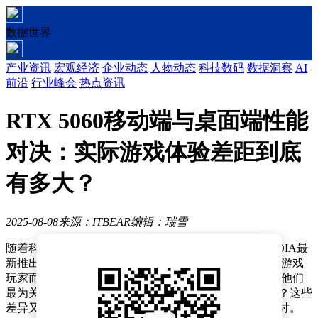
数据世界
产业资讯
宏观经济
企业动态
人物动态
科技数码
数据洞察
AI
前沿
行业峰会
热点资讯
RTX 5060移动端与桌面端性能
对决：实际游戏体验差距到底
有多大？
2025-08-08
来源：ITBEAR
编辑：瑞雪
随着科技的不断进步，显卡领域的竞争日益激烈，NVIDIA最
新推出的RTX 50系列显卡再次成为市场焦点。对于广大游戏
玩家而言，RTX 5060移动端与桌面端的性能差异无疑是他们
最为关心的问题之一。那么，这两款显卡究竟有何不同？这些
差异又是否会对你的购机选择产生影响？让我们深入探讨。